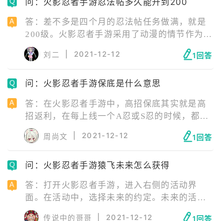
问：火影忍者手游忍法帖多久能升到200
在敌人与自身差不多而系统匹配战斗较慢，利
用诱敌可快速匹配战后，不浪费任何时间。
答：差不多是四个月的忍法帖任务做满，就是
200级。火影忍者手游采用了动漫的情节作为游
戏的背景，讲述了漩涡鸣人为了保护忍者世
|
2021-12-12
刘二
1回答
界，立志修炼成为火影的故事。
问：火影忍者手游保底是什么意思
答：在火影忍者手游中，高招保底其实就是高
招返利，在每上线一个A忍或S忍的时候，都会
推出高招返利这个活动。S的高招返利是100
|
2021-12-12
周尚文
1回答
抽，A的高招返利是50抽，抽够次数，游戏就
送玩家固定的忍者碎片。
问：火影忍者手游猿飞未来怎么获得
答：打开火影忍者手游，进入右侧的活动界
面。在活动中，选择未来的约定。未来的活动
任务，每天可点亮一个碎片，一共需要点亮8个
|
2021-12-12
传说中的哥哥
1回答