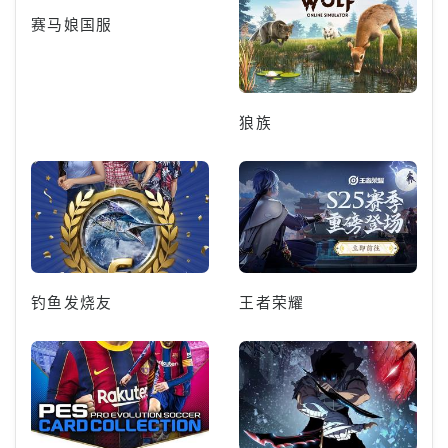
赛马娘国服
狼族
钓鱼发烧友
王者荣耀