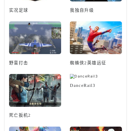
实况足球
我独自升级
野蛮打击
蜘蛛侠2英雄远征
DanceRail3
死亡扳机2