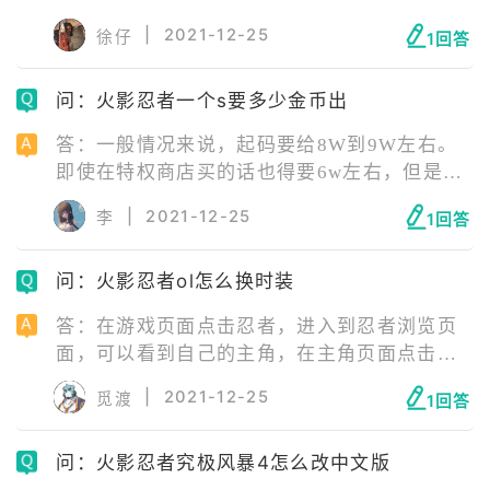
外，还有各种渠道都存在一些概率问题。强化
|
2021-12-25
徐仔
1回答
饰品和忍具有成功和失败的概率。
问：火影忍者一个s要多少金币出
答：一般情况来说，起码要给8W到9W左右。
即使在特权商店买的话也得要6w左右，但是要
等待的时间很长，得看运气，并不是什么时候
|
2021-12-25
李
1回答
都有得卖的。特权商店可购买的几率很小。
问：火影忍者ol怎么换时装
答：在游戏页面点击忍者，进入到忍者浏览页
面，可以看到自己的主角，在主角页面点击时
装。系统会直接进入到时装页面，在时装页面
|
2021-12-25
觅渡
1回答
可以看到当前已有的时装，限时时装也会出现
在该页面。点击拥有的时装，直接点击穿戴，
问：火影忍者究极风暴4怎么改中文版
即可进行时装的装备，从而直接更换主角的外