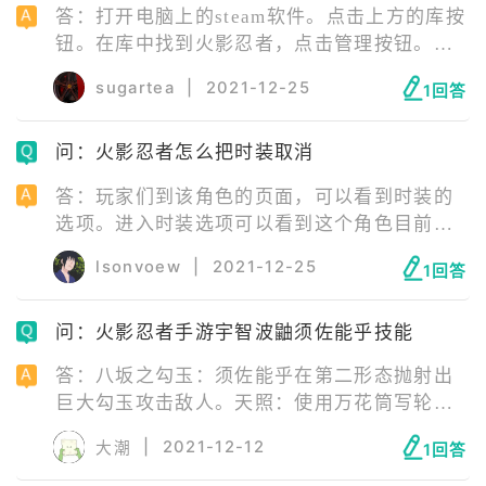
观。
答：打开电脑上的steam软件。点击上方的库按
钮。在库中找到火影忍者，点击管理按钮。在
管理中选择“属性”按钮。在属性中点击语言选
sugartea
|
2021-12-25
1回答
项。打开下拉菜单。选择繁体中文选项。等待
游戏更新，进入游戏就可以了。
问：火影忍者怎么把时装取消
答：玩家们到该角色的页面，可以看到时装的
选项。进入时装选项可以看到这个角色目前装
备的时装，不想要这个时装就可以更换为默认
lsonvoew
|
2021-12-25
1回答
时装，这样就可以取消穿戴的时装。
问：火影忍者手游宇智波鼬须佐能乎技能
答：八坂之勾玉：须佐能乎在第二形态抛射出
巨大勾玉攻击敌人。天照：使用万花筒写轮眼
释放天照制造黑炎攻击，黑炎持续一段时间后
|
2021-12-12
大潮
1回答
消散。十拳剑：须佐能乎在第三形态，挥动巨
大的十拳剑斩击并毁灭敌人。