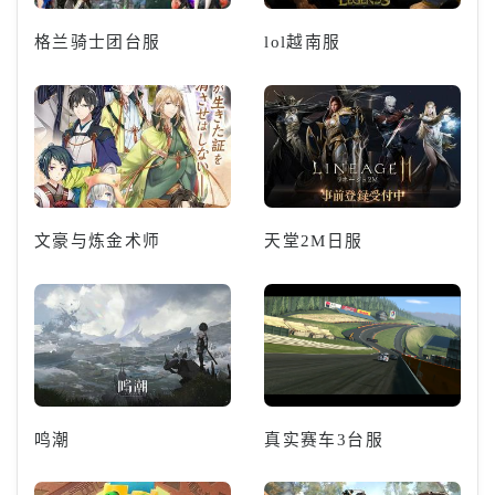
格兰骑士团台服
lol越南服
文豪与炼金术师
天堂2M日服
鸣潮
真实赛车3台服