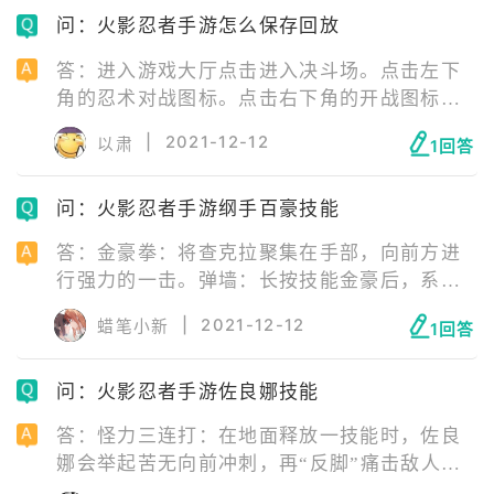
问：火影忍者手游怎么保存回放
答：进入游戏大厅点击进入决斗场。点击左下
角的忍术对战图标。点击右下角的开战图标进
入一局对战。对战结束点击右上角的保存比赛
|
2021-12-12
以肃
1回答
图标即可。
问：火影忍者手游纲手百豪技能
答：金豪拳：将查克拉聚集在手部，向前方进
行强力的一击。弹墙：长按技能金豪后，系统
将会检测该忍者是否遇到墙体，如果遇到则会
|
2021-12-12
蜡笔小新
1回答
触发弹墙跳跃，跳跃时按下普攻。痛天脚极乐
净土：将查克拉聚集在脚部，向前方进行一次
问：火影忍者手游佐良娜技能
下压的重脚空袭，受到攻击的敌人将被震至空
中同时地面溅起大量石块。
答：怪力三连打：在地面释放一技能时，佐良
娜会举起苦无向前冲刺，再“反脚”痛击敌人，
佐良娜会从空中出现将敌人砸向地面。雷遁雷