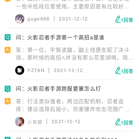
一些中低段位里使用。主要原因是有比较好的
起手技能，连招也很稳定，奥义范围大，还能
guge666
|
2021-12-12
1回答
够接技能，算是一个还可以的A忍。
问：火影忍者手游第一个高招a是谁
答：第一位，宇智波鼬，鼬上线便支配了决斗
场，那时候的高招A并没有那么花里胡哨，简单
粗暴。鼬分身极长的存在时间，控场能力极
YZTAN
|
2021-12-12
1回答
强，天照拥有大范围的抓取，几乎进入视线就
可以吸进去。
问：火影忍者手游跨服要塞怎么打
答：打法类似强者，两边匹配机制，忍者选
择：建议选择后摇小，伤害爆炸攻击范围广，
技能衔接稳定的忍者。攻击要塞：要善于利用
|
2021-12-12
少年郎
1回答
突进、撤退、诱敌，在该要塞敌人少，守方多
的情况可以利用突进，到战况猛烈之地支援，