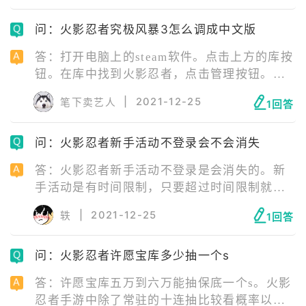
在该页面。点击拥有的时装，直接点击穿戴，
问：火影忍者究极风暴3怎么调成中文版
即可进行时装的装备，从而直接更换主角的外
观。
答：打开电脑上的steam软件。点击上方的库按
钮。在库中找到火影忍者，点击管理按钮。在
管理中选择“属性”按钮。在属性中点击语言选
|
2021-12-25
笔下卖艺人
1回答
项。打开下拉菜单。选择繁体中文选项。等待
游戏更新，进入游戏就可以了。
问：火影忍者新手活动不登录会不会消失
答：火影忍者新手活动不登录是会消失的。新
手活动是有时间限制，只要超过时间限制就不
能获得新手期间的活动，所以如果玩新号的
|
2021-12-25
轶
1回答
话，尽量做到每天都登录做任务，这样才能更
快度过新手期，体验火影忍者的乐趣。
问：火影忍者许愿宝库多少抽一个s
答：许愿宝库五万到六万能抽保底一个s。火影
忍者手游中除了常驻的十连抽比较看概率以