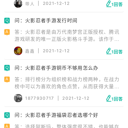
|
2021-12-12
带人
1回答
球：佐良娜会召唤出数十个雷球向前方飞出攻
击敌人。宇智波的传承：佐助会闻讯赶来帮助
问：火影忍者手游发行时间
佐良娜抓取敌人，佐良娜开启写轮眼，用雷遁
与火遁攻击敌人。
答：火影忍者是由万代南梦宫正版授权、腾讯
游戏研发的唯一正版火影格斗手游。该作于
2016年5月19日正式发行，所以到2021年已经
|
2021-12-12
鑫鑫
1回答
上线五年多了。
问：火影忍者手游铜币不够用怎么办
答：排行榜分为组织榜和战力榜两种，在战力
榜中可以为喜欢的角色点赞，从而获得大量铜
币。丰饶之间本就是一个可以产出大量福利的
1877930717
|
2021-12-12
1回答
副本，经验、声望和铜币都是相当给力的，每
天三次挑战机会，等级越高可挑战的副本也就
问：火影忍者手游福袋忍者选哪个好
越高。
答：选择阿斯玛，整体强度很不错，也能够在