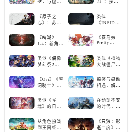
壁，与虚拟
2》：操控
兽，引爆全
拾取遗失的
歌手共同谱
泰坦，主宰
球期待！
碎片
写音符物语
未来战场；
《原子之
类似
跑酷突袭，
心》：苏联
《INSIDE》
改写战斗格
科幻风下的
的解谜类游
局！
游戏盛宴与
戏！快动起
《鸣潮》
《赛马娘
瑕疵
你的小脑筋
Pretty
1.4：新角
来通关！
Derby》：
色、新剧
一场跨次元
情，全新冒
类似《偶像
类似《植物
的竞速之旅
险体验！
梦幻祭2》
大战僵尸》
的二次元音
的卡牌策略
游推荐：完
游戏，休闲
《Ori》《空
搞笑与感动
美还原偶像
娱乐尽在手
洞骑士》
相遇，解锁
魅力，共同
中！
《死亡细
多元化角色
打造最强偶
胞》横向对
的魅力
类似《雀
在动荡不安
像团
比，不知道
魂》的日系
的时代，踏
入手那个看
游戏推荐！
入暗影世界
这里
好看的ACG
从角色扮演
《只狼：影
看板娘们等
到王国经
逝二度》：
着你！