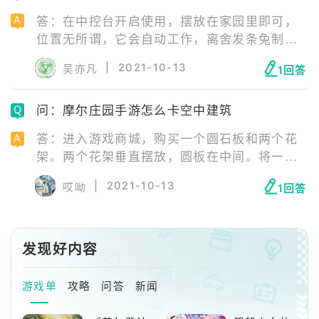
蹦的很高；稀有度：初级；出没时间：全天；
答：在中控台开启使用，摆放在家园里即可，
出没位置：黑森林-荆棘森林；作用：可以在花
位置无所谓，它会自动工作，离舍发条兔制作
婶处售卖；钓鱼方法：初级鱼饵。
后放在家园可以自动收取蛋类产物。发条兔是
|
2021-10-13
吴亦凡
1回答
家园的生产工具之一，玩家可以在版本更新后
前往梅森农场的中空台来制作工具，之后在家
问：摩尔庄园手游怎么卡空中建筑
园摆放即可。
答：进入游戏商城，购买一个圆石板和两个花
架。两个花架垂直摆放，圆板在中间。将一个
石板盖上圆石板，就可以开始放置建筑了。将
|
2021-10-13
哎呦
1回答
建筑的右下角的方块对准圆石板的位置放置即
可。将花架撤去，建筑就可以浮空了。
发现好内容
游戏单
攻略
问答
新闻