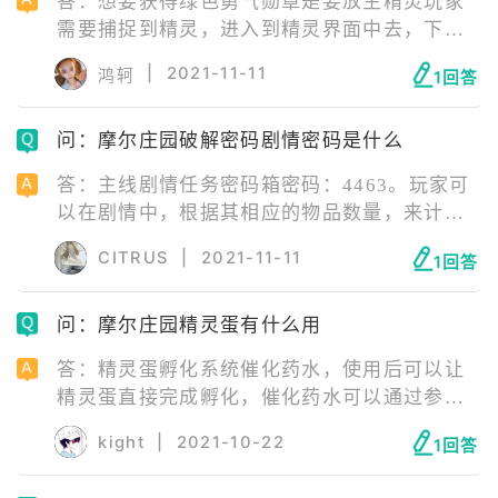
答：想要获得绿色勇气勋章是要放生精灵玩家
需要捕捉到精灵，进入到精灵界面中去，下方
会有一个未跟随的按钮。点击未跟随按钮，会
|
2021-11-11
鸿轲
1回答
出现一个放生的按钮，点击这个放生按钮选择
确定即可。
问：摩尔庄园破解密码剧情密码是什么
答：主线剧情任务密码箱密码：4463。玩家可
以在剧情中，根据其相应的物品数量，来计算
出这个保险箱的密码，其中空格就是关于数字
CITRUS
|
2021-11-11
1回答
密码的前后顺序。这个密码想要找到还是比较
简单的，需要多关注一下在剧情中出现的物
问：摩尔庄园精灵蛋有什么用
品，最终结合密码表，即可得到正确的密码。
其中城堡中出现的物品有6个M，4个骑士，4个
答：精灵蛋孵化系统催化药水，使用后可以让
路灯，3个皇冠，根据最终纸条的提示就可以找
精灵蛋直接完成孵化，催化药水可以通过参加
到最终的密码顺序了。
百日庆典活动兑换获取。精灵洗练功能，洗练
kight
|
2021-10-22
1回答
果实可以通过参加百日庆典活动兑换获取以及
在勇士商店购买获得。新精灵【宅宅三兄