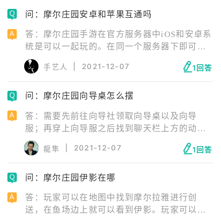
拉姆去世后的一个星期内前往复活，若是超过
问：摩尔庄园安卓和苹果互通吗
一个星期，将不能复活，只能重新购买拉姆。
答：摩尔庄园手游在官方服务器中iOS和安卓系
统是可以一起玩的。在同一个服务器下即可，
另外游戏的玩家数据是全服互通的。在官方服
|
2021-12-07
手艺人
1回答
务器下载的摩尔庄园手游是带有雷霆游戏的标
志的，认准该标志即可下载官服游戏。
问：摩尔庄园向导桌怎么摆
答：需要先前往向导社领取向导桌以及向导
服；再穿上向导服之后找到聊天栏上方的动作
按钮；找到并点击专属的向导套装动作；就能
|
2021-12-07
龍隼
1回答
够为自己的小摩尔摆上向导桌。
问：摩尔庄园伊影在哪
答：玩家可以在地图中找到摩尔拉雅进行创
送，在鱼场边上就可以看到伊影。玩家可以与