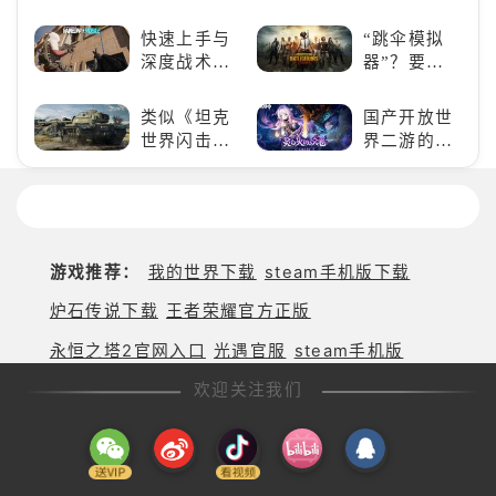
营，这款手
一场惊心动
游为何能俘
魄的忍者之
快速上手与
“跳伞模拟
获玩家心？
旅
深度战术兼
器”？要
备，《彩虹
“苟”还是要
六号M》是
“刚”？
类似《坦克
国产开放世
否值得入
世界闪击
界二游的里
手？
战》
程碑：《原
（WOTB）
神》
的军事类游
戏推荐！快
带上你最心
游戏推荐：
我的世界下载
steam手机版下载
爱的装备出
发吧！
炉石传说下载
王者荣耀官方正版
永恒之塔2官网入口
光遇官服
steam手机版
欢迎关注我们