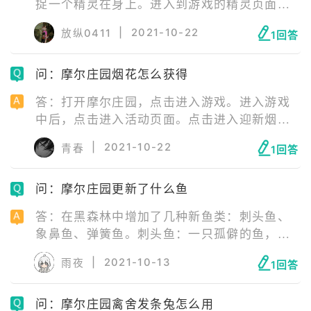
捉一个精灵在身上。进入到游戏的精灵页面，
在左下方可以看到一个未跟随的功能。点击一
|
2021-10-22
放纵0411
1回答
下之后会看到一个叫做放生的选项，将已有的
精灵进行放生。之后就可以获得绿色勇气勋章
问：摩尔庄园烟花怎么获得
了，可以去捉一个辣鸡精灵放生，不要把自己
的主力放生了。
答：打开摩尔庄园，点击进入游戏。进入游戏
中后，点击进入活动页面。点击进入迎新烟花
秀页面。前往活动现场参与，可拾取烟花。
|
2021-10-22
青春
1回答
问：摩尔庄园更新了什么鱼
答：在黑森林中增加了几种新鱼类：刺头鱼、
象鼻鱼、弹簧鱼。刺头鱼：一只孤僻的鱼，背
上的刺用来吓人；稀有度：传说；出没时间：
|
2021-10-13
雨夜
1回答
晴朗的夜晚。象鼻鱼：长着一个象鼻子的鱼
类，憨憨的很可爱；稀有度：中级；出没时
问：摩尔庄园禽舍发条兔怎么用
间：白天。弹簧鱼：头上有一个弹簧灯，可以