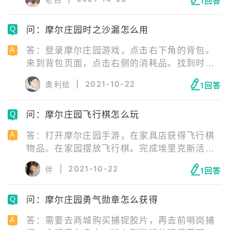
1回答
现，且圈圈菇是看不到的，靠近会显示篮子按
钮。点击采集即可获得圈圈菇，这就是圈圈菇
问：摩尔庄园时之沙漏怎么用
位置，其他黑森林地方玩家也可在树底多试一
下。
答：登录摩尔庄园游戏，点击右下角的背包。
来到背包页面，点击右侧的消耗品。找到时之
沙漏道具，点击使用。弹出跳过任务提示框，
|
2021-10-22
奥利给
1回答
只能跳过特定的任务。
问：摩尔庄园飞行棋怎么玩
答：打开摩尔庄园手游，在家具店获得飞行棋
物品。在家园摆放飞行棋。完成埃里克斯活动
任务即可获得骰子，到娱乐装饰找到骰子并放
|
2021-10-22
伴
1回答
置，这个骰子可以交互，玩家一靠近就可投
掷。玩家可在商城获取灰机作为棋子，也可以
问：摩尔庄园勇气勋章怎么获得
自己当做棋子在上面移动即可，这样即可和好
友玩飞行棋。
答：需要去商城购买捕捉胶片，再去前哨岗捕