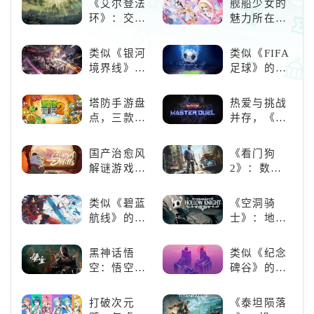
《艾尔登法
舰船少女的
环》：交界
魅力所在：
地的史诗传
《碧蓝航
奇与魂系新
线》
类似《银河
类似《FIFA
巅峰
境界线》的
足球》的足
二次元战棋
球类比赛推
类手游推
荐！快来赢
塔防手游盘
热爱与挑战
荐：极致策
得世界冠军
点，三款不
并存，《游
略，无限可
吧！
容错过的塔
戏王：大师
能
防佳作
决斗》，牌
国产治愈风
《看门狗
佬都爱玩的
解谜游戏
2》：数字
游戏是啥
《落日山
世界的精彩
样？
丘》
狂欢
类似《碧蓝
《空洞骑
航线》的养
士》：地下
成类游戏！
世界的深度
养成你的梦
探索与极致
黑神话悟
类似《纪念
想！
冒险
空：悟空携
碑谷》的解
万钧之力归
谜类游戏推
来，游戏界
荐：体验沉
打破次元
《泰坦陨落
的东方巨
浸式解谜，