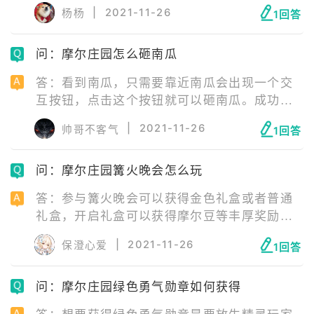
伊影进行战斗，打败伊影后可以进行捕捉。玩
|
2021-11-26
杨杨
1回答
家可以通过参与伊影来袭的活动，到达阳光沙
滩与地面上的四个鬼脸箱进行战斗。
问：摩尔庄园怎么砸南瓜
答：看到南瓜，只需要靠近南瓜会出现一个交
互按钮，点击这个按钮就可以砸南瓜。成功砸
南瓜之后就可以获得南瓜粉尘，这个南瓜粉尘
|
2021-11-26
帅哥不客气
1回答
可以在活动商店中兑换丰厚奖励。
问：摩尔庄园篝火晚会怎么玩
答：参与篝火晚会可以获得金色礼盒或者普通
礼盒，开启礼盒可以获得摩尔豆等丰厚奖励。
篝火晚会是一个活动玩法，奖励内容也十分丰
|
2021-11-26
保澄心爱
1回答
厚，玩家可以留意一下活动时间避免错过奖
励。
问：摩尔庄园绿色勇气勋章如何获得