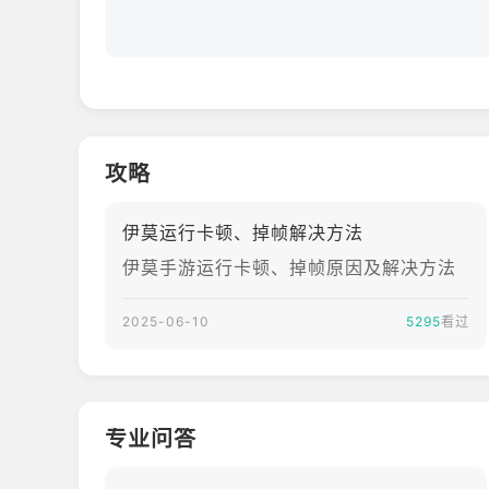
世界很大，就在脚下！回应这个世界，更回应不断追
双模战斗——轻松指挥没烦恼，联结合体有绝招
联结合体战斗或指挥助战，双模战斗随时切换，每次
或是华丽地打出爆发式连招，体验ARPG的顺畅与激
或是轻松地指挥伊莫去战斗，组合技能强化增益加成
攻略
伊莫运行卡顿、掉帧解决方法
伊莫手游运行卡顿、掉帧原因及解决方法
2025-06-10
5295
看过
专业问答