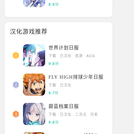
8.9分
汉化游戏推荐
世界计划日服
下载
已汉化
音游
ACG
9.8分
FLY HIGH排球少年日服
下载
已汉化
9.7分
碧蓝档案日服
下载
已汉化
二次元
日系
9.8分