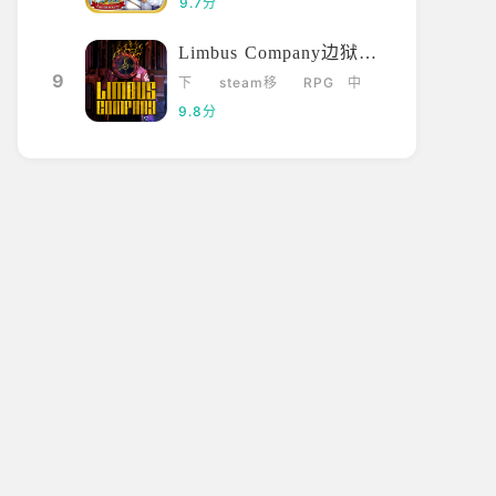
9.7分
Limbus Company边狱巴士
9
下
steam移
RPG
中
载
植
文
9.8分