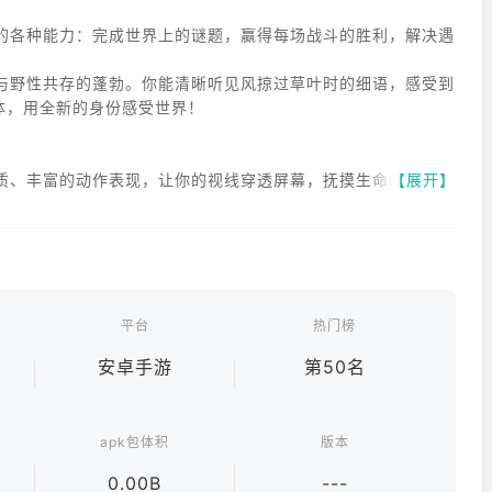
的各种能力：完成世界上的谜题，赢得每场战斗的胜利，解决遇
与野性共存的蓬勃。你能清晰听见风掠过草叶时的细语，感受到
体，用全新的身份感受世界！
的材质、丰富的动作表现，让你的视线穿透屏幕，抚摸生命的灵动。
【展开】
实际上是胆小鬼，勇猛的焚火狼也会享受夜晚篝火的宁静。不经
方！当它们敲敲屏幕，那就是向你撒娇的信号！
每一个种族都各自延续着独特的种族生态与群落智慧。
水里；口哨鸥家族爱凑热闹，中高低音合奏出偶尔搞怪的乐曲。
平台
热门榜
自然精妙的构思；每一道声音，都记录着生命的回响。
安卓手游
第50名
都有答案。
apk包体积
版本
步都不无聊；滑翔、潜泳、钻地...多种地图交互，所见之处皆可
个谜题多种解答！
0.00B
---