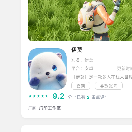
伊莫
别名：伊莫
平台：安卓
更新时间
《伊莫》是一款多人在线大世界
官网
谷歌账号
9.2
分
“已有
2
条点评”
爪印工作室
厂商