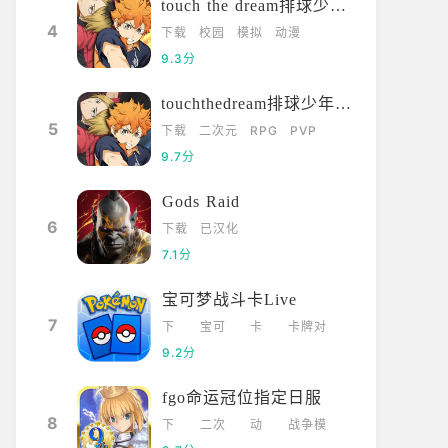
touch the dream排球少年韩服
4
下载
校园
模拟
动漫
9.3分
touchthedream排球少年日服
5
下载
二次元
RPG
PVP
9.7分
Gods Raid
6
下载
已汉化
7.1分
宝可梦战斗卡Live
7
下
宝可
卡
卡牌对
载
梦
牌
战
9.2分
fgo命运冠位指定日服
8
下
二次
动
战争模
载
元
漫
拟