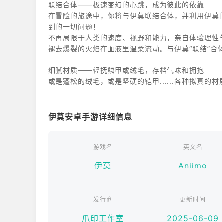
联结合体——极速变幻的心跳，成为彼此的依靠
在冒险的旅途中，你将与伊莫联结合体，并利用伊莫
到的一切问题！
不再局限于人类的速度、视野和能力，亲自体验理性
褪去爆裂的火焰在血液里温柔流动。与伊莫“联结”合
细腻材质——轻抚鳞甲或绒毛，存档气味和拥抱
或是蓬松的绒毛，或是坚硬的铠甲......各种拟真
温顺的羞羞獭会拎着贝壳铲猛冲，拥有厚钳的花芽蟹
意间展现的小动作和反差感正是他们迷人又可爱的地
伊莫安卓手游详细信息
生态盎然——遵循爪印的暗号，倾听群落的歌谣
各种神奇生物——伊莫，在艾德尔大陆上共生共舞，
鲸落浅滩的羞羞獭最爱调皮捣蛋，从高处把同伴推到
游戏名
英文名
海陆空多种生物交叠的生态系统，每一个角落，都是
伊莫
Aniimo
世界探索——回应世界的问号，丈量无限的奇妙
世界以广袤和丰富而开放，化用伊莫的能力，让一切
发行商
更新时间
闯关、竞速、发现宝箱...涌现式探索，让旅途的每一
抵达；物理、化学、种族融入...思路永不受限，一
爪印工作室
2025-06-09