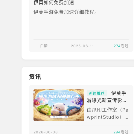
伊莫如何免费加速
伊莫手游免费加速详细教程。
白麟
2025-06-11
274
看过
资讯
伊莫手
新闻推荐
游曝光新宣传影片
全球「握爪测试」
由爪印工作室（Pa
即日起展开招募
wprintStudio）
开发的多人线上捉
宠大世界RPG《伊
2026-06-08
294
看过