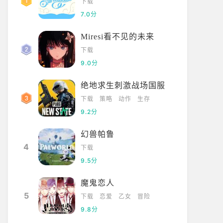
下载
7.0分
Miresi看不见的未来
下载
9.0分
绝地求生刺激战场国服
下载
策略
动作
生存
9.2分
幻兽帕鲁
4
下载
9.5分
魔鬼恋人
5
下载
恋爱
乙女
冒险
9.8分