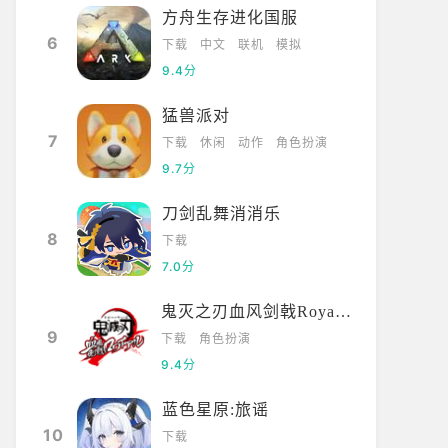
方舟生存进化国服
6
下载
中文
联机
模拟
9.4分
猛兽派对
7
下载
休闲
动作
角色扮演
9.7分
刀剑乱舞消消乐
8
下载
7.0分
鬼灭之刃血风剑戟Royale国际服
9
下载
角色扮演
9.4分
蓝色星原:旅谣
10
下载