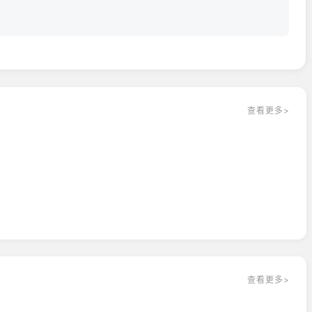
逐未知的自己。
胜利都游刃有余！
爽。联结变身，掌控伊莫的力量；
。双手插兜，也能收获掌声！
查看更多>
查看更多>