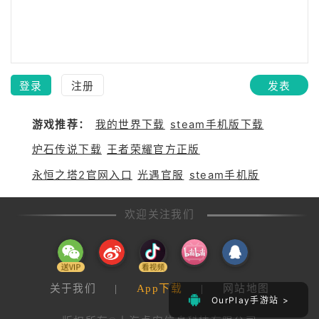
登录
注册
发表
游戏推荐：
我的世界下载
steam手机版下载
炉石传说下载
王者荣耀官方正版
永恒之塔2官网入口
光遇官服
steam手机版
欢迎关注我们
关于我们
|
App下载
|
网站地图
OurPlay手游站 >