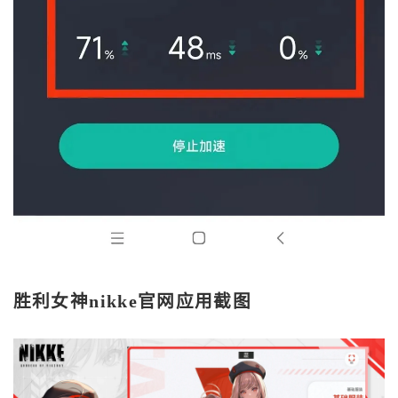
胜利女神nikke官网应用截图