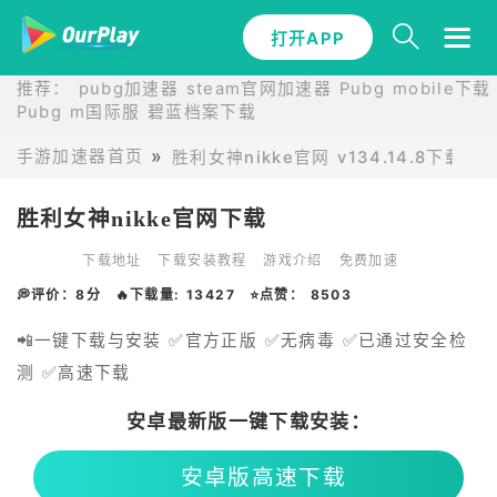
打开APP
推荐：
pubg加速器
steam官网加速器
Pubg mobile下载
Pubg m国际服
碧蓝档案下载
手游加速器首页
胜利女神nikke官网 v134.14.8下载
胜利女神nikke官网下载
下载地址
下载安装教程
游戏介绍
免费加速
💭评价：8分
🔥下载量: 13427
⭐点赞： 8503
📲一键下载与安装 ✅官方正版 ✅无病毒 ✅已通过安全检
测 ✅高速下载
安卓最新版一键下载安装：
安卓版高速下载