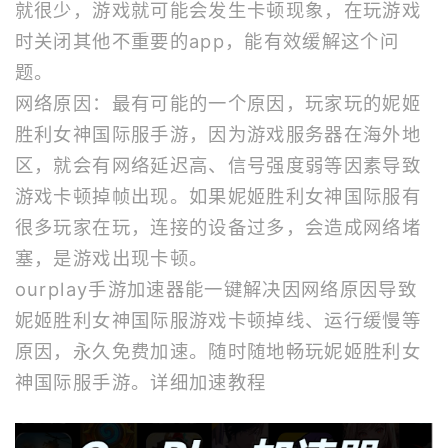
就很少，游戏就可能会发生卡顿现象，在玩游戏
时关闭其他不重要的app，能有效缓解这个问
题。
网络原因：最有可能的一个原因，玩家玩的妮姬
胜利女神国际服手游，因为游戏服务器在海外地
区，就会有网络延迟高、信号强度弱等因素导致
游戏卡顿掉帧出现。如果妮姬胜利女神国际服有
很多玩家在玩，连接的设备过多，会造成网络堵
塞，是游戏出现卡顿。
ourplay
手游加速器
能一键解决因网络原因导致
妮姬胜利女神国际服游戏卡顿掉线、运行缓慢等
原因，永久免费加速。随时随地畅玩妮姬胜利女
神国际服手游。
详细加速教程