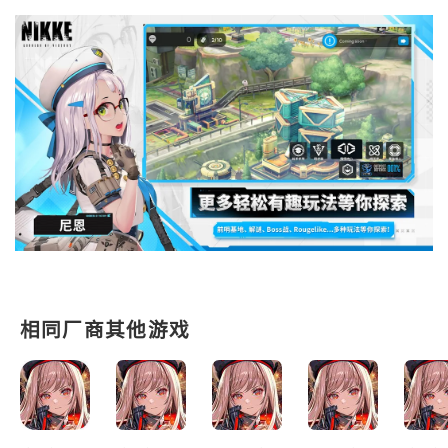
相同厂商其他游戏