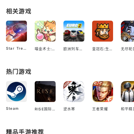
相关游戏
Star Trek™ Fleet Command
喵金术士:猫咪合并大亨
欧洲列车模拟2
皇冠石:生存
热门游戏
Steam
RISE国际服
逆水寒
王者荣耀
和平精
精品手游推荐