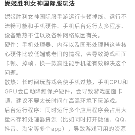
妮姬胜利女神国际服玩法
妮姬胜利女神国际服手游运行卡顿掉线、运行不
流畅可能和手机硬件、手机后台运行太多程序、
设备散热不佳以及各种网络原因有关。
硬件：手机处理器、内存以及图形处理器这些核
心硬件比较低端或老旧的情况，会导致游戏画面
卡顿、掉帧，换一款高性能手机能有效解决这个
问题。
散热：长时间玩游戏会使手机过热，手机CPU和
GPU会自动降频保护硬件，会导致游戏画面卡
顿，建议不要太长时间在高温环境下玩游戏。
后台运行程序：同时运行多个应用程序会占用大
量内存和处理器资源（比如同时打开微信、QQ、
抖音、淘宝等多个app），导致游戏可用的资源