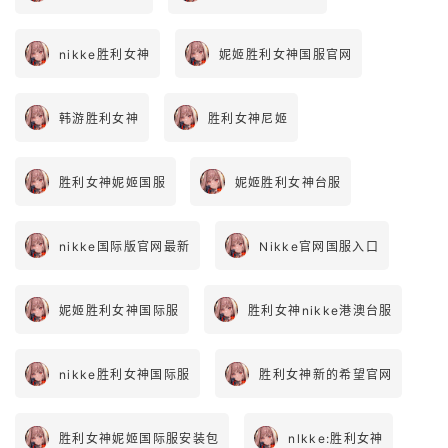
nikke胜利女神
妮姬胜利女神国服官网
韩游胜利女神
胜利女神尼姬
胜利女神妮姬国服
妮姬胜利女神台服
nikke国际版官网最新
Nikke官网国服入口
妮姬胜利女神国际服
胜利女神nikke港澳台服
nikke胜利女神国际服
胜利女神新的希望官网
胜利女神妮姬国际服安装包
nlkke:胜利女神