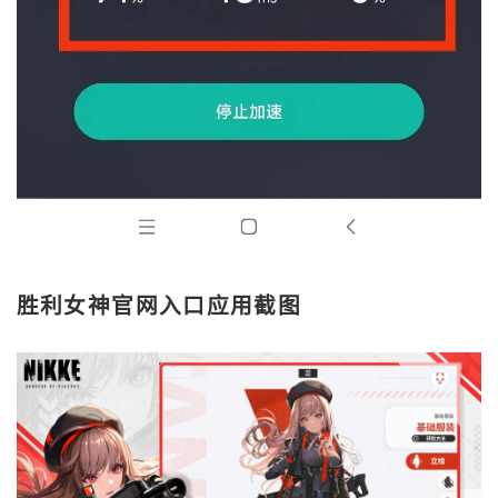
胜利女神官网入口应用截图