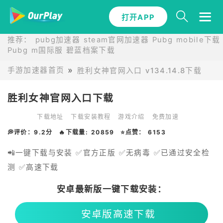
打开APP
推荐：
pubg加速器
steam官网加速器
Pubg mobile下载
Pubg m国际服
碧蓝档案下载
手游加速器首页
胜利女神官网入口 v134.14.8下载
胜利女神官网入口下载
下载地址
下载安装教程
游戏介绍
免费加速
💭评价：9.2分
🔥下载量: 20859
⭐点赞： 6153
📲一键下载与安装 ✅官方正版 ✅无病毒 ✅已通过安全检
测 ✅高速下载
安卓最新版一键下载安装：
安卓版高速下载