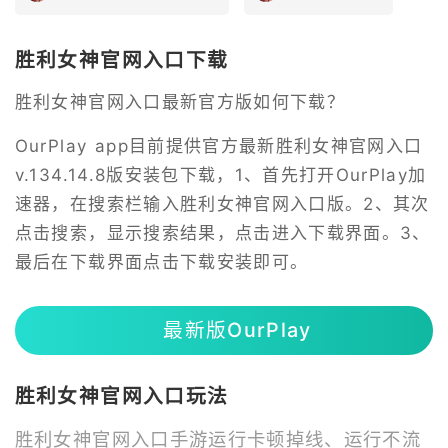
胜利女神官网入口下载
胜利女神官网入口最新官方版如何下载？
OurPlay app目前提供官方最新胜利女神官网入口
v.134.14.8版安装包下载，1、首先打开OurPlay加
速器，在搜索栏输入胜利女神官网入口版。2、其次
点击搜索，显示搜索结果，点击进入下载界面。3、
最后在下载界面点击下载安装即可。
最新版OurPlay
胜利女神官网入口玩法
胜利女神官网入口手游运行卡顿掉线、运行不流