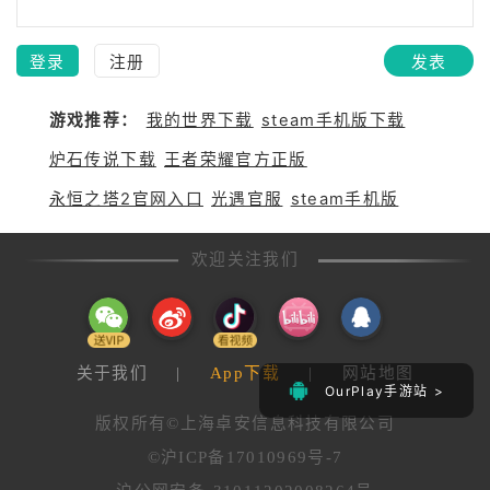
登录
注册
发表
游戏推荐：
我的世界下载
steam手机版下载
炉石传说下载
王者荣耀官方正版
永恒之塔2官网入口
光遇官服
steam手机版
欢迎关注我们
关于我们
|
App下载
|
网站地图
OurPlay手游站 >
版权所有©上海卓安信息科技有限公司
©沪ICP备17010969号-7