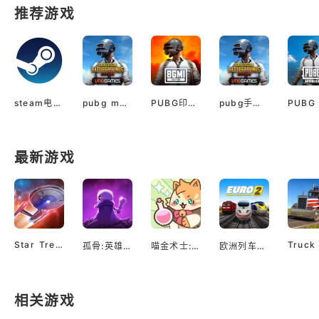
推荐游戏
steam电脑版下载
pubg mobile最新版本
PUBG印服手机安卓版
pubg手游越南服最新版
最新游戏
Star Trek™ Fleet Command
孤骨:英雄杀手
喵金术士:猫咪合并大亨
欧洲列车模拟2
相关游戏