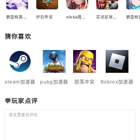
碧蓝档案国际服
炉石传说
nikke胜利女神国际服
实况足球2022手游
猜你喜欢
steam加速器
pubg加速器
部落冲突
Roblox加速器
💬玩家点评
请先登录后评论