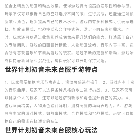
配合上精美的动画和动态效果，使得游戏具有很高的娱乐性和参与感。
玩家不仅可以根据自己的喜好选择不同的歌曲进行挑战，还能通过解锁
新歌和角色，逐步提高自己的技术水平。游戏内有多种模式可供玩家选
择，如故事模式、挑战模式和合作模式等，满足不同玩家的需求。同
时，玩家还可以通过收集和养成偶像来提升她们的能力，打造属于自己
的专属团队。游戏的画面设计精致，人物动画流畅，音乐内容丰富，适
合所有喜欢音乐和节奏类游戏的玩家。通过不断的更新和活动，游戏始
终保持着新鲜感和挑战性，确保玩家可以长期保持兴趣。
世界计划初音未來台服手游特点
1、玩家需要根据音乐节奏点击、滑动屏幕进行操作。2、游戏内有丰富
的音乐曲库，玩家可以选择各种风格的歌曲进行挑战。3、玩家不仅可
以挑战个人的技术，还可以通过解锁新歌和角色提升自己的实力。4、
游戏画面精美，人物角色设计鲜明，拥有高度的动画表现力。5、游戏
具有丰富的游戏模式，如故事模式、合作模式和挑战模式，玩家可以根
据自己的需求选择适合的玩法。
世界计划初音未來台服核心玩法