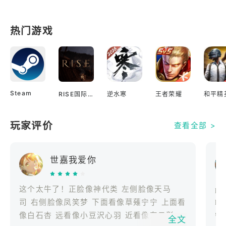
热门游戏
Steam
RISE国际服
逆水寒
王者荣耀
和平精
玩家评价
查看全部 >
世嘉我爱你
这个太牛了！正脸像神代类 左侧脸像天马
pr
司 右侧脸像凤笑梦 下面看像草薙宁宁 上面看
ha
像白石杏 远看像小豆沢心羽 近看像东云彰
雫
全文