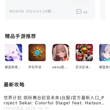
人 后面看像青柳冬弥 摆动作看像东云绘名 生
你
气时像宵崎奏 伤心时像朝比奈真冬 开心时像
我
HONOR
2024-03-20修改过
xi
40
晓山瑞希 害怕时像天马咲希 无语时像星乃一
了
歌 不屑时像望月穗波 崩溃时像日野森志步 害
尽
羞时像日野森雫 激动的时候像桃井爱莉 严肃
JU
的时候像桐谷遥 打趣的时候像花里实乃里
精品手游推荐
碧蓝档案国际服
炉石传说
nikke胜利女神国际服
实况足球2022手游
最新攻略
世界计划 缤纷舞台初音未來(台服)官方最新入口_P
roject Sekai: Colorful Stage! feat. Hatsune
10926浏览
2025-10-10
Miku官网地址