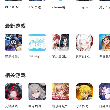
PUBG M(国际服绝地求生)
SD 高达 G世代 永恒（国际服）
steam电脑版下载
pubg mobile最新版本
最新游戏
Disney Sparklink Stars
赛尔号巅峰之战
梦之王国与沉睡的100王子
忍者NEXUS 闪乱神乐
你画我
相关游戏
交错战线
银河境界线繁中版
幻想神域2
七人传奇光与暗之交战