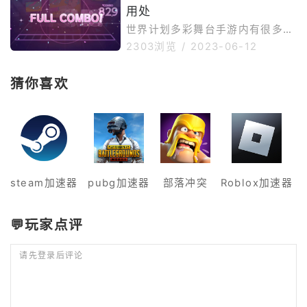
够换1000个心愿碎片，所以心愿
用处
让小编来给大家详细介绍一下游戏
碎片在游戏中十分珍贵，玩家不要
内音乐券的获取方法，让我们一起
世界计划多彩舞台手游内有很多道
轻易
来看看吧。一、音乐券得用处音乐
具存在，玩家可以使用这些道具去
2303浏览
/
2023-06-12
券在游戏里的主要用处就是参与一
提升角色综合实力，也可通过道具
些限定的歌曲，玩家可以使用音乐
参与一些限定的玩法，世界计划多
猜你喜欢
券在活动类参与一些活动歌曲，每
彩舞台粉色票有什么用呢？这也是
成功完成一个歌曲，都会获得丰盛
最近游戏内不少玩家都比较关心的
的材料奖励，另外还会有一些比较
问题，今天就让小编来给大家详细
特殊的服饰
介绍一下游戏内粉色票的用处，让
我们一起来看看吧。一、粉色票用
处粉色票属于游戏里的限定道具，
他是参与活动玩法的重要门票，在
steam加速器
pubg加速器
部落冲突
Roblox加速器
游戏主页面的左侧会有一排活动玩
法，玩家可点击进入，然后在里面
找到第二个
💬玩家点评
请先登录后评论