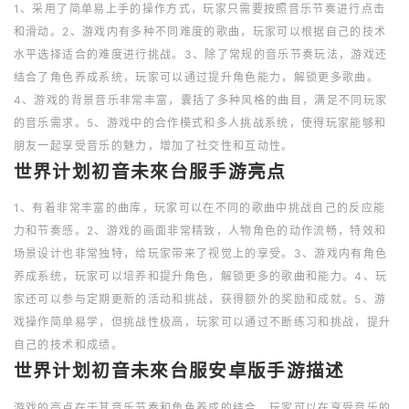
1、采用了简单易上手的操作方式，玩家只需要按照音乐节奏进行点击
和滑动。2、游戏内有多种不同难度的歌曲，玩家可以根据自己的技术
水平选择适合的难度进行挑战。3、除了常规的音乐节奏玩法，游戏还
结合了角色养成系统，玩家可以通过提升角色能力，解锁更多歌曲。
4、游戏的背景音乐非常丰富，囊括了多种风格的曲目，满足不同玩家
的音乐需求。5、游戏中的合作模式和多人挑战系统，使得玩家能够和
朋友一起享受音乐的魅力，增加了社交性和互动性。
世界计划初音未來台服手游亮点
1、有着非常丰富的曲库，玩家可以在不同的歌曲中挑战自己的反应能
力和节奏感。2、游戏的画面非常精致，人物角色的动作流畅，特效和
场景设计也非常独特，给玩家带来了视觉上的享受。3、游戏内有角色
养成系统，玩家可以培养和提升角色，解锁更多的歌曲和能力。4、玩
家还可以参与定期更新的活动和挑战，获得额外的奖励和成就。5、游
戏操作简单易学，但挑战性极高，玩家可以通过不断练习和挑战，提升
自己的技术和成绩。
世界计划初音未來台服安卓版手游描述
游戏的亮点在于其音乐节奏和角色养成的结合，玩家可以在享受音乐的