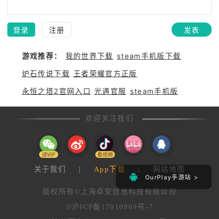
登录
注册
发表
游戏推荐：
我的世界下载
steam手机版下载
炉石传说下载
王者荣耀官方正版
永恒之塔2官网入口
光遇官服
steam手机版
欢迎关注我们
关于我们
|
App下载
|
网站地图
OurPlay手游站 >
版权所有©上海卓安信息科技有限公司
©沪ICP备17010969号-7