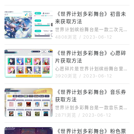
《世界计划多彩舞台》初音未
来获取方法
世界计划缤纷舞台是一款二次元的
音乐打击游戏，初音是游戏中的角
4808浏览
/
2023-06-12
色之一，那么世界计划缤纷舞台初
音未来怎么获得呢？下面一起来看
《世界计划多彩舞台》心愿碎
看吧。初音未来是4星角色，只能
片获取方法
通过抽卡获得。由于这个游戏的出
货率比较感人，而且如果不氪金的
心愿碎片是世界计划缤纷舞台里非
话后期拿到免费钻石的数量很少，
常重要的道具，那么世界计划缤纷
3920浏览
/
2023-06-12
建议玩家玩这个游戏之前刷初始，
舞台里心愿碎片怎么获得呢？今天
而且在初始的时候就把初音给刷出
就给大家带来世界计划缤纷舞台心
《世界计划多彩舞台》音乐券
来。一个新号做完新手教程就送3
愿碎片的获取方式介绍，一起来看
0抽，完成第一章再送100抽，玩
获取方法
看吧。心愿碎片的作用有两个，一
家可以利用这个新手前期福利来刷
个是突破角色等级限制，还有一个
世界计划多彩舞台是一款音乐类游
初始，抽
是升级角色的技能。目前游戏得到
戏，游戏里可是有很多的道具存在
2871浏览
/
2023-06-12
心愿碎片的方式比较单一，主要是
的，玩家可以使用这些道具去参与
通过抽卡抽到重复角色来兑换心愿
一些限定的玩法，那么世界计划多
《世界计划多彩舞台》粉色票
碎片的，1000个重复的1星角色能
彩舞台音乐券怎么获得呢？今天就