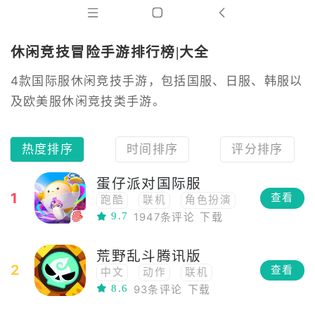
休闲竞技冒险手游排行榜|大全
4款国际服休闲竞技手游，包括国服、日服、韩服以
及欧美服休闲竞技类手游。
热度排序
时间排序
评分排序
蛋仔派对国际服
1
查看
跑酷
联机
角色扮演
9.7
1947条评论
下载
多人
竞技
聚会
休闲竞技
荒野乱斗腾讯版
2
查看
中文
动作
联机
8.6
93条评论
下载
多人
对战
竞技
PVP
休闲竞技