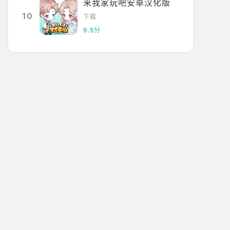
来我家玩吧安卓汉化版
10
下载
9.5分