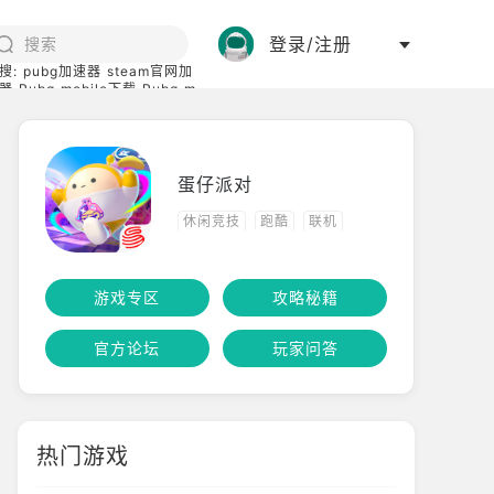
登录/注册
搜:
pubg加速器
steam官网加
器
Pubg mobile下载
Pubg m
际服
碧蓝档案下载
蛋仔派对
休闲竞技
跑酷
联机
角色扮演
多人
竞技
游戏专区
攻略秘籍
聚会
官方论坛
玩家问答
热门游戏