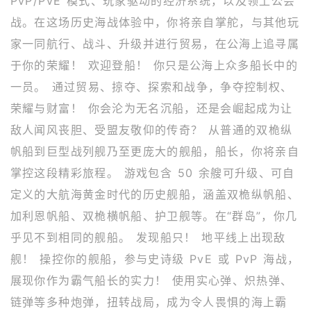
PvP/PvE 模式、玩家驱动的经济系统，以及领土公会
战。在这场历史海战体验中，你将亲自掌舵，与其他玩
家一同航行、战斗、升级并进行贸易，在公海上追寻属
于你的荣耀！ 欢迎登船！ 你只是公海上众多船长中的
一员。 通过贸易、掠夺、探索和战争，争夺控制权、
荣耀与财富！ 你会沦为无名沉船，还是会崛起成为让
敌人闻风丧胆、受盟友敬仰的传奇？ 从普通的双桅纵
帆船到巨型战列舰乃至更庞大的舰船，船长，你将亲自
掌控这段精彩旅程。 游戏包含 50 余艘可升级、可自
定义的大航海黄金时代的历史舰船，涵盖双桅纵帆船、
加利恩帆船、双桅横帆船、护卫舰等。在“群岛”，你几
乎见不到相同的舰船。 发现船只！ 地平线上出现敌
舰！ 操控你的舰船，参与史诗级 PvE 或 PvP 海战，
展现你作为霸气船长的实力！ 使用实心弹、炽热弹、
链弹等多种炮弹，扭转战局，成为令人畏惧的海上霸