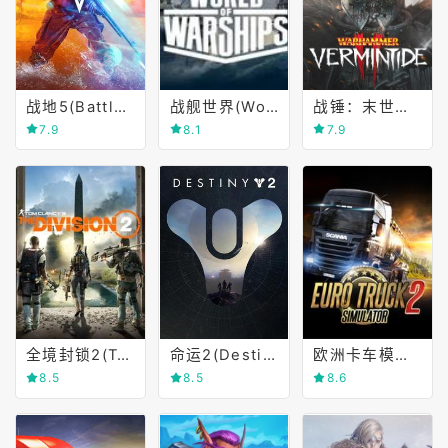
战地5(Battlefield Ⅴ)
战舰世界(World of Warships)
战锤：末世鼠疫2(Warhammer)
7.9
8.1
7.9
全境封锁2(Tom Clancy's The Division 2)
命运2(Destiny 2)
欧洲卡车模拟2(Euro Truck Simulator 2)
8.5
8.5
8.6