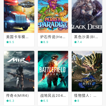
美国卡车模拟(American Truck Simulator)
炉石传说(Hearthstone)
黑色沙漠(Black Desert Online)
9.5
8.9
7.4
传奇4(MIR4)
战地风云2042(Battlefield 2042)
怪物猎人：崛起(Monster Hunter Rise)
6.3
6.5
8