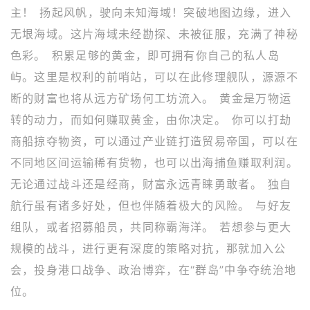
主！ 扬起风帆，驶向未知海域！突破地图边缘，进入
无垠海域。这片海域未经勘探、未被征服，充满了神秘
色彩。 积累足够的黄金，即可拥有你自己的私人岛
屿。这里是权利的前哨站，可以在此修理舰队，源源不
断的财富也将从远方矿场何工坊流入。 黄金是万物运
转的动力，而如何赚取黄金，由你决定。 你可以打劫
商船掠夺物资，可以通过产业链打造贸易帝国，可以在
不同地区间运输稀有货物，也可以出海捕鱼赚取利润。
无论通过战斗还是经商，财富永远青睐勇敢者。 独自
航行虽有诸多好处，但也伴随着极大的风险。 与好友
组队，或者招募船员，共同称霸海洋。 若想参与更大
规模的战斗，进行更有深度的策略对抗，那就加入公
会，投身港口战争、政治博弈，在“群岛”中争夺统治地
位。