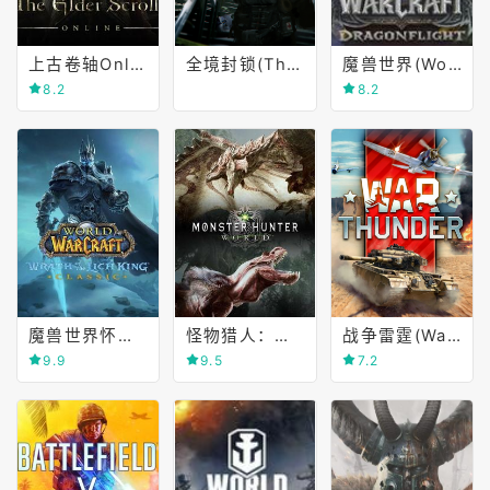
上古卷轴Online(The Elder Scrolls Online)
全境封锁(The Division)
魔兽世界(World of Warcraft)
8.2
8.2
魔兽世界怀旧服(World of Warcraft Classic)
怪物猎人：世界(MONSTER HUNTER WORLD)
战争雷霆(War Thunder)
9.9
9.5
7.2