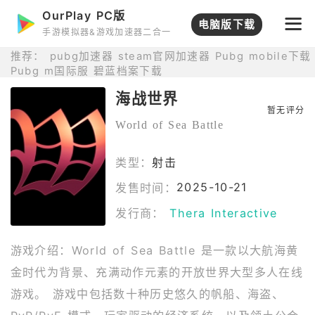
OurPlay PC版
打开APP
电脑版下载
手游模拟器&游戏加速器二合一
推荐：
pubg加速器
steam官网加速器
Pubg mobile下载
Pubg m国际服
碧蓝档案下载
海战世界
暂无评分
World of Sea Battle
类型：
射击
2025-10-21
发售时间：
发行商：
Thera Interactive
游戏介绍：World of Sea Battle 是一款以大航海黄
金时代为背景、充满动作元素的开放世界大型多人在线
游戏。 游戏中包括数十种历史悠久的帆船、海盗、