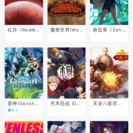
红月（RedMoon）
魔兽世界(World of Warcraft)
绝区零（Zenless Zone Zero）
原神(Genshin impact)
咒术回战 幻影夜行（国际服）
天龙八部宗师版
9.2