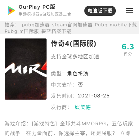
OurPlay PC版
打开APP
电脑版下载
手游模拟器&游戏加速器二合一
推荐：
pubg加速器
steam官网加速器
Pubg mobile下载
Pubg m国际服
碧蓝档案下载
传奇4(国际服)
6.3
评分
支持全球多地区加速
类型：
角色扮演
中文支持：
否
2021-08-25
发售时间：
发行商：
娱美德
游戏介绍：[游戏特色] 全球共斗MMORPG，五亿玩家
的战争！在力量面前，你选择主宰，还是屈服？ 立即