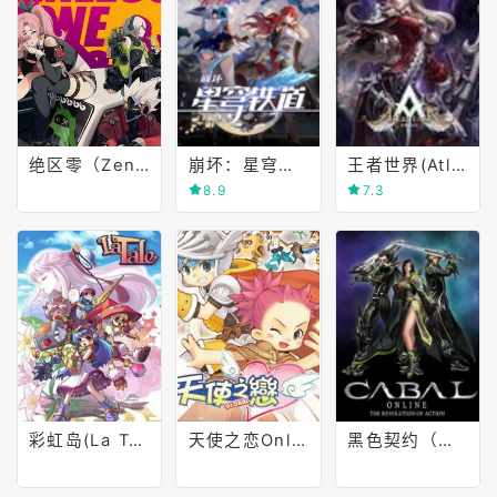
绝区零（Zenless Zone Zero）
崩坏：星穹铁道(Honkai: Star Rail)
王者世界(Atlantica)
8.9
7.3
彩虹岛(La Tale)
天使之恋Online：国际版
黑色契约（日服）