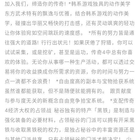
加入我们，缔造你的传奇! *韩系游戏独具的动作美学
东方武术特有的飘逸与优雅，结合韩系游戏的动作美
学，碰撞出华丽又畅快的打击感，还有灵动飒爽的轻功
让你体验宛如空间跳跃的速度感。 *所有的努力皆是通
往强大的道路! 行行出状元！如果厌倦了狩猎，你可以
试试采集，或是挖矿，甚至是运功，传奇4中总有你喜
欢的体验。无论你从事哪一种生产活动，都可以透过交
易将你的收益换成你所需求的资源，你的时间与努力一
点一滴都不会浪费！ *自由度高的副本与宝物拾获系统
虽然谁都能获取，但不是随便就能拥有的。 跟贡献度
与参与度无关的新概念自由竞争拾宝系统。 *支配传奇
4经济大权的占领战 秘谷独有的特产「黑铁」是制造与
强化装备的必要材料，占领秘谷的门派可以拥有开采黑
铁与收取黑铁税的权力，是独占秘谷中的丰富资源还是
与其他门派共享，只有占领秘谷的门派才能决定！ 少