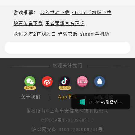
游戏推荐：
我的世界下载
steam手机版下载
炉石传说下载
王者荣耀官方正版
永恒之塔2官网入口
光遇官服
steam手机版
欢迎关注我们
关于我们
|
App下载
|
网站地图
OurPlay手游站 >
OurPlay端游站 >
版权所有©上海卓安信息科技有限公司
©沪ICP备17010969号-7
沪公网安备 31011202008264号