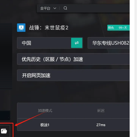
战锤：末世鼠疫2