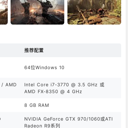
推荐配置
64位Windows 10
 / AMD
Intel Core i7-3770 @ 3.5 GHz 或
AMD FX-8350 @ 4 GHz
8 GB RAM
D
NVIDIA GeForce GTX 970/1060或ATI
Radeon R9系列