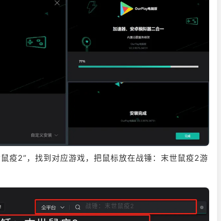
可能地活下来吧。15种不同的职业和各类天赋树任你选择、自定
卡，在全新的英雄事迹系统里挑战自己。胜负之别就在于您与队
末世鼠疫2”，找到对应游戏，把鼠标放在战锤：末世鼠疫2游
战锤：末世鼠疫2