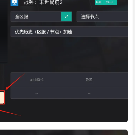
战锤：末世鼠疫2