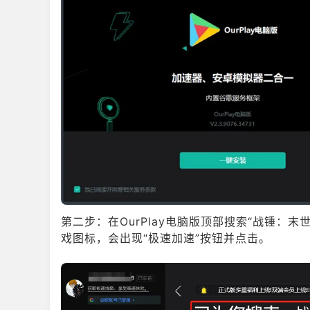
从未面临过的挑战、让自己的队伍在无止境的杀戮中尽
义军火库来搭配您的游戏方式、打通无数扣人心弦的关
友的表现。您若倒地，帝国也将陨落。主要特点
• 残酷的4人合作游戏
• 5个英雄
• 15个职业
• 15条天赋树
• 20+种敌人类型
• 50+种不同的武器类型
• 大量扣人心弦的关卡
• 英雄事迹系统
• 被动与主动职业技能
• 英雄独占装备获取系统
• 支持Mod（仅限PC）
第二步：在OurPlay电脑版顶部搜索“战锤：
戏图标，会出现“极速加速”按钮并点击。