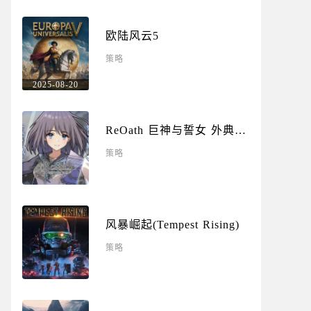
欧陆风云5
策略
2025-08-20
ReOath 巨神与誓女 外典
(ReOath Titan and the
策略
Sworn Maiden Apocrypha)
风暴崛起(Tempest Rising)
策略