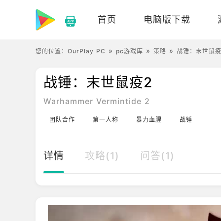
首页
电脑版下载
您的位置：
OurPlay PC
pc游戏库
策略
战锤：末世鼠疫2
战锤：末世鼠疫2
Warhammer Vermintide 2
团队合作
第一人称
暴力血腥
战锤
详情
攻略(1)
问答(1)