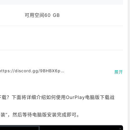
可用空间60 GB
 https://discord.gg/9BHBX6p
展开
、更刺激！
何下载？下面将详细介绍如何使用OurPlay电脑版下载战
重返这款激烈的第一人称合作屠杀游戏了。这款血糊淋剌的杀戮
键安装”，然后等待电脑版安装完成即可。
终焉之时期间，拥有极具创新性的近战手感。
暴的混沌大军与蜂拥的斯卡文鼠人部落的合力进攻。准备迎接您