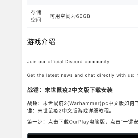
存储
可用空间为60GB
空间
游戏介绍
Join our official Discord community
Get the latest news and chat directly with us:
关于游戏
战锤：末世鼠疫2中文版下载安装
《鼠疫》回来了——比之前所有版本都更黑暗、更血腥
战锤：末世鼠疫2(Warhammer)pc中文版如
锤：末世鼠疫2中文版游戏详细教程。
《战锤：鼠疫2》是广受好评的《鼠疫》续作。是时候
第一步：点击下载OurPlay电脑版，点击“一
游戏将背景设定在饱受战乱纷扰的《战锤奇幻世界》
我们的五名英雄已然回归，准备抵御更大的威胁——残