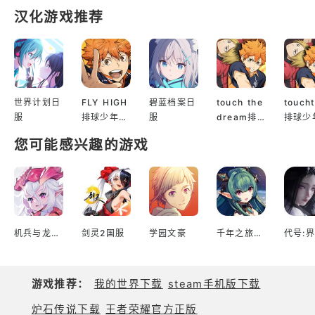
洲之巅的强大宗门！
汉化游戏推荐
☯沉浸修仙：收服妖兽 炼器炼宝 打坐食丹
古代封神众仙奇妖云集，皆可为涤除凡间苦难助你一
臂之力。有着神秘机缘的你，也将与炼妖壶中的鸿蒙
异兽一同走遍天下！游历世间寻妖觅器，收天地之秘
世界计划日
FLY HIGH
碧蓝档案日
touch the
touch
宝，集万物之灵气，铸造法宝神器，炼制听令瑞兽。
服
排球少年日
服
dream排
排球少
服
球少年韩服
服
或于壶中仙居药园安得一隅，置家具种仙草，做一逍
您可能感兴趣的游戏
遥仙人也未尝不可。
☯抵御天劫：破劫飞升 护世间正道
三界自有运行之理，修清气成仙，修浊气成妖。为免
清浊失衡，古圣制定天劫规则：
机兵与龙日服
剑灵2国服
学园文豪
千年之旅台服
代号:界
其一，若某界生灵消耗天地灵气过多，使三界运行之
理崩坏，则天劫至，洗此界；
其二，若有生灵将突破自身境界，则雷劫至，以检验
游戏推荐：
我的世界下载
steam手机版下载
其能为。
炉石传说下载
王者荣耀官方正版