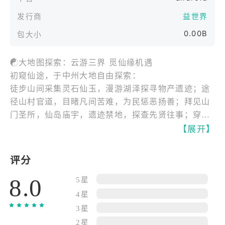
发行商
益世界
0.00B
包大小
☯大地图探索：云游三界 觅仙缘机遇
初窥仙途，于中州大地自由探索：
徒步山间采集灵石仙玉，漫游湖泽探寻物产遗迹；途
径山村官道，目睹凡间苦难，为民惩恶扬善；拜见山
门圣所，仙岛庙宇，遗迹禁地，探查先贤往事；穿越
凶险传说之地，修行历炼，挑战远古大妖以证实
【展开】
力......
恰逢修行界清浊失衡，预言天劫将至。而你作为一介
评分
修士，将踏进怎样的命运之中？
8.0
5星
☯修真流派：择道专攻 得一门大成
4星
修炼法门，道亦无数，而修炼者最多的为以下五种流
3星
派：
2星