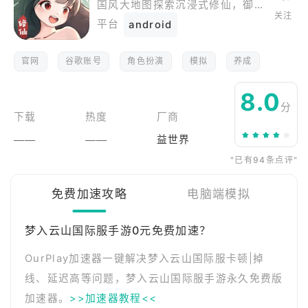
国风大地图探索沉浸式修仙，御剑飞行，择流派修炼，遇奇缘异事，炼丹炼妖禁地经营，加入仙盟创建宗门，探索神秘广大的中州大地，共同抵御妖邪与天劫！
关注
平台
android
官网
谷歌账号
角色扮演
模拟
养成
8.0
分
下载
热度
厂商
——
——
益世界
"已有94条点评"
免费加速攻略
电脑端模拟
梦入云山国际服手游0元免费加速？
OurPlay加速器一键解决梦入云山国际服卡顿|掉
线、延迟高等问题，梦入云山国际服手游永久免费版
加速器。
>>加速器教程<<