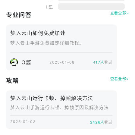
以武力为尊，修龙虎之道，战法狂放，有拔地倚天之
1星
势；
查看全部>
专业问答
以符通天地，施以灵符御己伤敌，聚甲破魔；
以元素之力，修五行之道，通晓天地法则，抬手即可
梦入云山如何免费加速
毁灭天地；
梦入云山手游免费加速详细教程。
以剑气护体，痴迷于剑道剑法，袭影无痕幻刺碎甲；
以乐理入道，擅万兽之语，习针石药理，济世救人，
驭兽治邪；
O酱
2025-01-08
417人
看过
遵循灵根五行，拜师入门，努力晋升境界，方可在这
凶险的修真界中保全自身。
查看全部>
攻略
☯创建宗门：择盟立宗 齐修仙共进退
梦入云山运行卡顿、掉帧解决方法
浩然、逍遥、九幽、荒古——依据你所想要的修仙之
途选择加入四大仙盟旗下宗门，或领浩然正气，或避
梦入云山手游运行卡顿、掉帧原因及解决方法
世间纷争，或与神魔并肩，或修鸿蒙血脉，与一众志
2025-01-03
同道合的修仙者为宗门之繁荣壮大而奋斗，集合全宗
2426人
看过
门之力炼丹炼器，征服星海领地，努力成就屹立于中