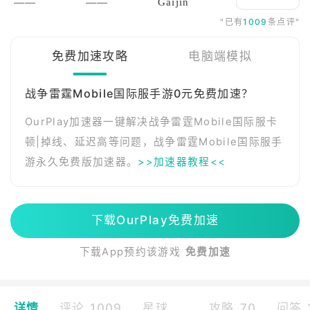
——
——
Gaijin
"已有
1009
条点评"
免费加速攻略
电脑端模拟
战争雷霆Mobile国际服手游0元免费加速？
OurPlay加速器一键解决战争雷霆Mobile国际服卡
顿|掉线、延迟高等问题，战争雷霆Mobile国际服手
游永久免费版加速器。
>>加速器教程<<
下载OurPlay免费加速
下载App预约该游戏
免费加速
详情
评论 1009
星球
攻略 70
问答 