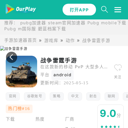
打开APP
打开APP
推荐：
pubg加速器
steam官网加速器
Pubg mobile下载
Pubg m国际服
碧蓝档案下载
手游加速器首页
游戏库
动作
战争雷霆手游
战争雷霆手游
在这款新的移动 PvP 大型多人在线射击游戏中，使用传奇军车在线战斗！
平台
android
关注
更新时间：
2025-05-15
官网
谷歌账号
策略
中文
射击
联网
热门榜#16
9.0
分
下载
热度
厂商