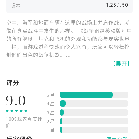
1.25.1.50
版本
空中、海军和地面车辆在这里的战场上并肩作战，就
像在真实战斗中发生的那样。 《战争雷霆移动版》中
的所有舰艇、坦克和飞机的外观和功能都与现实世界
一样，而游戏过程快速而令人兴奋，玩家可以轻松控
制他们出色的战争机器。
体验来自苏联、德国和美国（接下来会有更多国家）
【展开】
的数十种真实车辆，探索军事历史。在游戏中前进，
获得更好的装备，改变弹药类型并定制装备，以增加
评分
主导战场的机会。
9.0
找到最好的车辆并尝试各种设置，以找到适合您游戏
5星
风格的车辆。现在有超过 35 种地面车辆（分为 4 个
4星
车辆排）、19 种以上战舰和 9 种以上飞机，并且游
3星
1009玩家真实评
戏不断获得越来越多的真实传奇军用车辆。
2星
价
特色
1星
* 每场战斗都不同。玩家不仅要依靠自己的武器，还