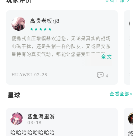
玩家评价
查看全部 >
可以呼叫空中支援或炮击，或躲在烟幕后面。
* 各种地图。战斗在代表 20 世纪主要战斗剧院的最
高贵老板rj8
多样化和独特的竞技场中展开。
* 令人惊叹的图形和逼真的物理损坏模型。游戏针对
所有设备进行了优化。在每个战场上享受引人注目的
便携式血压增幅器欢迎您，无论是真实的战场
我
环境，高度详细的坦克模型以及被摧毁的炮塔飞走的
电磁干扰，还是头猪一样的队友，又或是安东
作
强大爆炸。手动图形设置将帮助您在梦幻般的视觉效
星特有的真实气动，都能让您感受到真实刺激
几
全文
果和高 FPS 之间取得平衡。
的坦克以及空中对撅，快来体验吧！
退
* 战争雷霆手机是唯一一款免费的移动在线多人游
摩
HUAWEI
02-28
20
戏，可让您正确舒适地体验真实的军用车辆。快点，
4
（
下载游戏并开始战斗！
操
更新日期
查看全部>
钢
星球
2023年3月27日
坡
7
鲨鱼海里游
服
03-18
丛
哈哈哈哈哈哈哈哈
终
纯