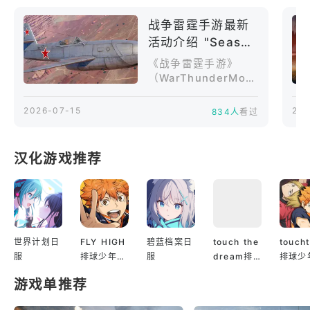
一
战争雷霆手游最新
明
活动介绍 "Season
大
35：Rising
制
《战争雷霆手游》
Threat"
（WarThunderMobi
修
le）目前最新的核心
出
活动是Season35：R
2026-07-15
202
834人
看过
总
isingThreat。本赛
端
季已随1.25版本更新
上线，内容包括新赛
里
汉化游戏推荐
季长期活动、新赛季
是
奖杯、BattlePass、
抢
排行榜奖励，以及7月
戏
21日即将开启的新Op
erationPass活动。
的
以下只整理当前仍在
子
世界计划日
FLY HIGH
碧蓝档案日
touch the
touch
进行或还未开始的活
服
排球少年日
服
dream排
排球少
情
动，已经结束的活动
服
球少年韩服
服
不再介绍。一、战争
游戏单推荐
雷霆手游目前进行中