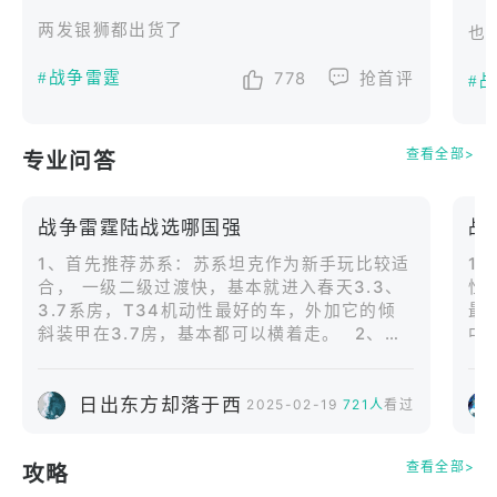
做
两发银狮都出货了
也
搞
其
#战争雷霆
778
抢首评
#
开
不
查看全部>
专业问答
风
佬
好
战争雷霆陆战选哪国强
战
系
1、首先推荐苏系：苏系坦克作为新手玩比较适
1
结
合， 一级二级过渡快，基本就进入春天3.3、
性
还
3.7系房，T34机动性最好的车，外加它的倾
最
斜装甲在3.7房，基本都可以横着走。 2、还
中
组
有KV1，这辆坦克就是一个3.7的BUG，弹种
机
命
选择也多，穿甲榴弹，毁伤好的一。基本挨他
T
在
日出东方却落于西
一炮，不死也残，除非你能射不准。
E
2025-02-19
721人
看过
金
错
历
查看全部>
攻略
长