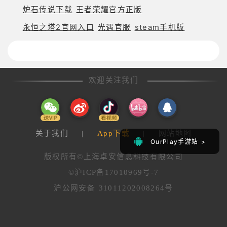
炉石传说下载
王者荣耀官方正版
永恒之塔2官网入口
光遇官服
steam手机版
欢迎关注我们
关于我们
|
App下载
|
网站地图
OurPlay手游站 >
OurPlay手游站 >
版权所有©上海卓安信息科技有限公司
©沪ICP备17010969号-7
沪公网安备 31011202008264号