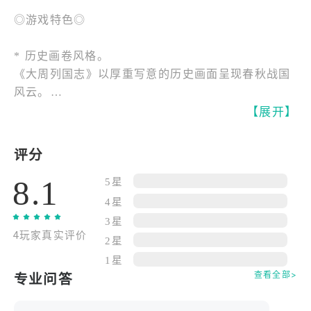
◎游戏特色◎
* 历史画卷风格。
《大周列国志》以厚重写意的历史画面呈现春秋战国
风云。
从礼乐崩坏到诸侯争霸，时代变迁在画卷中缓缓展
【展开】
开。
城市疆域人物势力皆随历史推进而变化。
评分
8.1
* 列国并立的战略选择。
5星
玩家可选择不同诸侯国开启征程。
4星
内修政令外御强敌，在外交征战与改革中抉择未来。
3星
4玩家真实评价
每一次决策都会影响国家命运与历史走向。
2星
1星
* 多维度国政系统。
查看全部>
专业问答
通过任命官员推行法令整顿军制发展民生。
平衡贵族宗室士族与百姓关系。