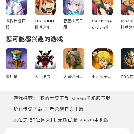
世界计划日
FLY HIGH
碧蓝档案日
touch the
touch
服
排球少年日
服
dream排
排球少
服
球少年韩服
服
您可能感兴趣的游戏
僵尸塔
大征服者2战国时代传奇幕府将军
大周列国志台服
七人传奇光与暗之交战
游戏推荐：
我的世界下载
steam手机版下载
炉石传说下载
王者荣耀官方正版
永恒之塔2官网入口
光遇官服
steam手机版