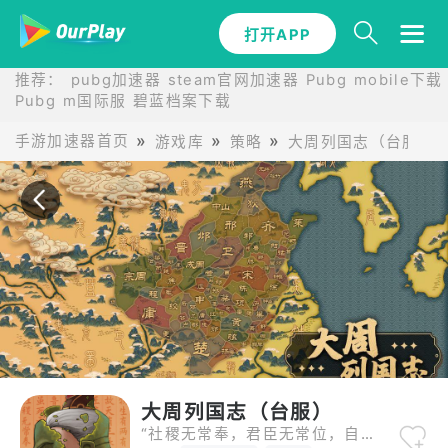
打开APP
打开APP
推荐：
pubg加速器
steam官网加速器
Pubg mobile下载
Pubg m国际服
碧蓝档案下载
手游加速器首页
游戏库
策略
大周列国志（台服）
大周列国志（台服）
“社稷无常奉，君臣无常位，自古以然。高岸为谷，深谷为陵。三后之姓，于今为庶！” ——《左传 昭公三十二年》 这是一款以“武王伐纣”到“秦灭六国”的时间线为背景的历史策略-模拟经营游戏，再现了从礼乐文明的西周初年到礼崩乐坏的春秋乱世，再到战国纷争、秦出函谷统一六国近千年的宏伟历程。 天下大乱州牧并起之际，自可以毫无顾忌地逐鹿中原。但若生在一个天下初平、列国归心的礼乐之世，作为一方诸侯，又该用什么手段来发展壮大，实现自己“吞二周而亡诸侯”的野心呢？ 挑战天子威权，压服列国，谋图霸者之业； 或是东出函谷，扫灭列国，坐拥六合之土。 霸王之路还是皇者之路，全在“君上”一念之间！