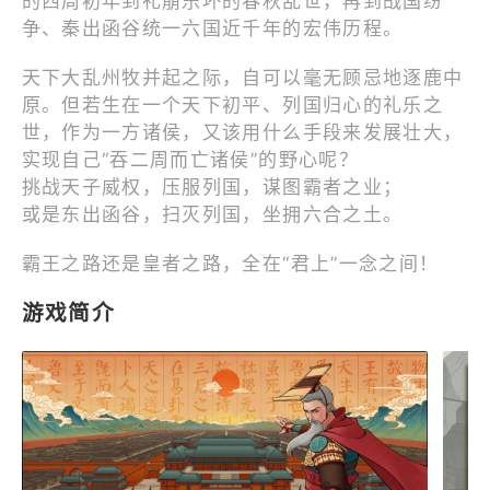
的西周初年到礼崩乐坏的春秋乱世，再到战国纷
争、秦出函谷统一六国近千年的宏伟历程。
天下大乱州牧并起之际，自可以毫无顾忌地逐鹿中
原。但若生在一个天下初平、列国归心的礼乐之
世，作为一方诸侯，又该用什么手段来发展壮大，
实现自己“吞二周而亡诸侯”的野心呢？
挑战天子威权，压服列国，谋图霸者之业；
或是东出函谷，扫灭列国，坐拥六合之土。
霸王之路还是皇者之路，全在“君上”一念之间！
游戏简介