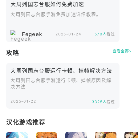
大周列国志台服如何免费加速
处理内乱叛变与权力博弈，维系国家稳定。
大周列国志台服手游免费加速详细教程。
* 波澜壮阔的历史事件。
真实还原诸侯会盟变法兴衰与大战关键节点。
Fegeek
2025-01-24
570人
看过
玩家可亲历历史亦可改写结局。
不同选择将引向截然不同的时代篇章。
查看全部>
攻略
* 深度策略与沉浸叙事。
大周列国志台服运行卡顿、掉帧解决方法
结合战略模拟与历史叙事。
在文字与系统交织中感受权谋与理想的碰撞。
大周列国志台服手游运行卡顿、掉帧原因及解
决方法
一步步书写属于你的列国史诗。
2025-01-22
3325人
看过
汉化游戏推荐