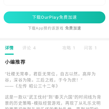
下载OurPlay免费加速
下载App预约该游戏
免费加速
详情
评论 4
攻略 1
问答 1
小编推荐
“社稷无常奉，君臣无常位，自古以然。高岸为
谷，深谷为陵。三后之姓，于今为庶！”
——《左传 昭公三十二年》
这是一款以“武王伐纣”到“秦灭六国”的时间线为背
景的历史策略-模拟经营游戏，再现了从礼乐文明