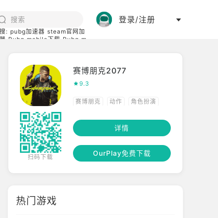
登录/注册
搜:
pubg加速器
steam官网加
器
Pubg mobile下载
Pubg m
际服
碧蓝档案下载
赛博朋克2077
9.3
赛博朋克
动作
角色扮演
射击
详情
OurPlay免费下载
扫码下载
热门游戏