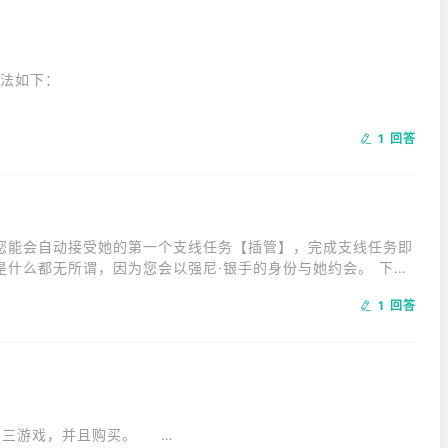
如下：

武士刀觉。

1 回答
。

车门，车内就会出现武士刀觉。
您能会自动接受她的第一个支线任务【插管】，完成支线任务即
什么都无所谓，因为您会以强尼·银手的身份与她约会。 下面
务和对话。
1 回答


且购买。        