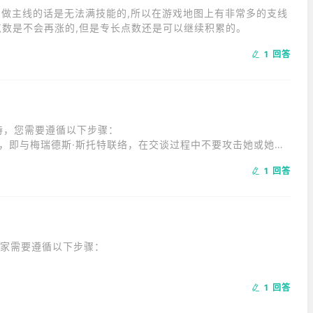
只做主线的话是无法满技能的,所以在游戏地图上有非常多的支线
点数是不会再涨的,但是专长点数还是可以继续积累的。
1 回答
，您需要遵循以下步骤：

标，即与梅瑞德斯·斯托特联络，在交谈过程中不要攻击她或她的
1 回答
的选项，如“坐下]”“[安抚杰克]杰克，坐下”等，以避免冲
信。

斯”。
家需要遵循以下步骤：

1 回答