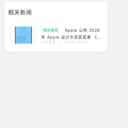
相关新闻
Apple 公布 2026
新闻推荐
年 Apple 设计大奖获奖者 《电
236浏览
/
2026-06-03
驭叛客 2077：终极版》《Blue
Prince》等获肯定