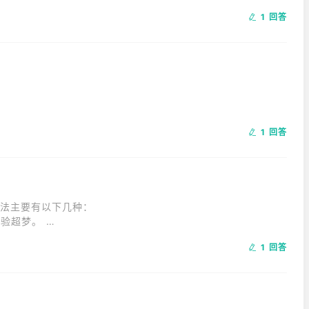
1 回答
1 回答
后，回仓库取出另一把四季宝。
法主要有以下几种：

梦。 

1 回答
可以开始播放超梦了。