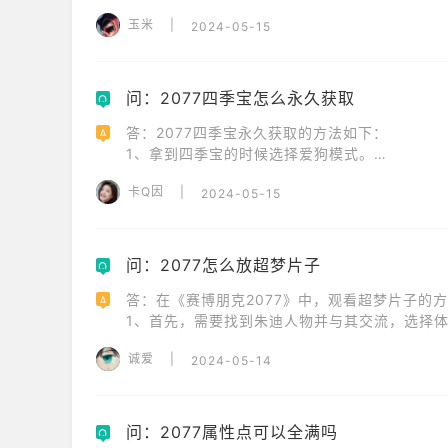
玉米
|
2024-05-15
3、使用无字天书即可以重置属性点。
问：2077四季宝怎么永久获取
Q
答：2077四季宝永久获取的方法如下：

A
1、拿到四季宝的时候选择爱狗模式。

2、选择不还枪，自己留着用。

卡Q因
|
2024-05-15
3、找个平地，扔掉四季宝。

4、存一把，然后拿着一把去交任务，交完任务
问：2077怎么放超梦片子
Q
答：在《赛博朋克2077》中，观看超梦片子的方
A
1、首先，需要找到朱迪人物并与其交流，选择体验超
2、接着，跟随指示点击坐到椅子上。 

诚爱
|
2024-05-14
3、然后，创建一个档案。 创建档案后，玩家就
问：2077属性点可以全满吗
Q