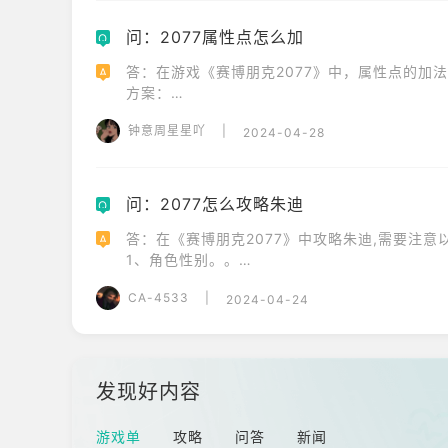
5、支线任务“让我们在云顶撒点野”。

6、支线任务“千人千面”。

问：2077属性点怎么加
Q
7、支线任务“金字塔之歌”。

答：在游戏《赛博朋克2077》中，属性点的加
8、等待朱迪的电话。

A
方案：

9、增进关系。

1、肉体：增加生命值、提升近战武器的伤害等。
注意，如果玩家选择男性角色，仍然可以完成她
钟意周星星吖
|
2024-04-28
2、智力：关系到玩家的网络黑客能力。如果玩家
3、技术能力。

4、反应。

5、镇定：增加暴击伤害，与暴击流有关。如果
问：2077怎么攻略朱迪
Q
答：在《赛博朋克2077》中攻略朱迪,需要注意以
A
1、角色性别。。

2、关键任务选择。

CA-4533
|
2024-04-24
3、支线任务。

4、电话对话。

5、潜水任务。

需要注意的是，朱迪是一名同性恋者，所以只有
展恋爱关系。
发现好内容
游戏单
攻略
问答
新闻