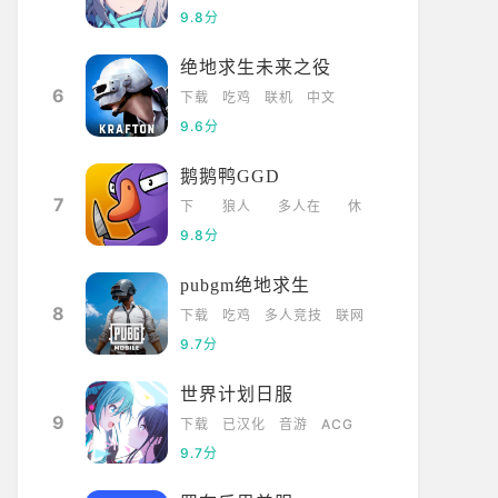
9.8分
绝地求生未来之役
6
下载
吃鸡
联机
中文
9.6分
鹅鹅鸭GGD
7
下
狼人
多人在
休
载
杀
线
闲
9.8分
pubgm绝地求生
8
下载
吃鸡
多人竞技
联网
9.7分
世界计划日服
9
下载
已汉化
音游
ACG
9.7分