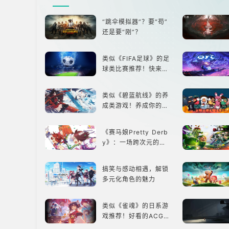
“跳伞模拟器”？要“苟”
还是要“刚”？
类似《FIFA足球》的足
球类比赛推荐！快来赢
得世界冠军吧！
类似《碧蓝航线》的养
成类游戏！养成你的梦
想！
《赛马娘Pretty Derb
y》：一场跨次元的竞
速之旅
搞笑与感动相遇，解锁
多元化角色的魅力
类似《雀魂》的日系游
戏推荐！好看的ACG看
板娘们等着你！