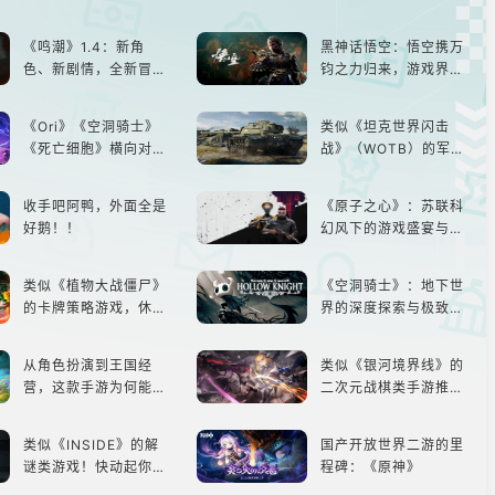
《鸣潮》1.4：新角
黑神话悟空：悟空携万
色、新剧情，全新冒险
钧之力归来，游戏界的
体验！
东方巨兽，引爆全球期
待！
《Ori》《空洞骑士》
类似《坦克世界闪击
《死亡细胞》横向对
战》（WOTB）的军事
比，不知道入手那个看
类游戏推荐！快带上你
这里
最心爱的装备出发吧！
收手吧阿鸭，外面全是
《原子之心》：苏联科
好鹅！！
幻风下的游戏盛宴与瑕
疵
类似《植物大战僵尸》
《空洞骑士》：地下世
的卡牌策略游戏，休闲
界的深度探索与极致冒
娱乐尽在手中！
险
从角色扮演到王国经
类似《银河境界线》的
营，这款手游为何能俘
二次元战棋类手游推
获玩家心？
荐：极致策略，无限可
能
类似《INSIDE》的解
国产开放世界二游的里
谜类游戏！快动起你的
程碑：《原神》
小脑筋来通关！