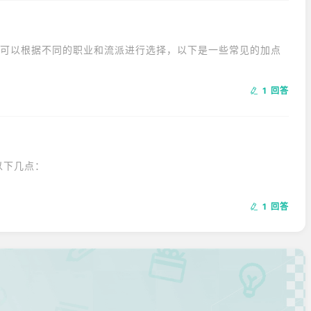
法可以根据不同的职业和流派进行选择，以下是一些常见的加点
适合喜欢近战或者想要提升生存能力的玩家。

的支线任务，但不会发展进一步的恋爱关系。
1 回答
选择黑客流派，这个属性应该点满。

玩家不走暴击流派，可能不需要加太多这个属性。
下几点：

1 回答
选择女性角色，并且表现出支持和理解的态度，才有可能与她发