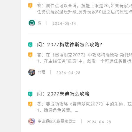
答：属性点可以全满。技能上限是20,如果玩家
A
任务供玩家游玩升级,另外玩家50级之后的属性
露
|
2024-05-14
问：2077梅瑞德斯怎么攻略?
Q
答：在《赛博朋克2077》中攻略梅瑞德斯·斯托特
A
1、在主线任务“拿货”中，触发一个可选任务目
保镖。

公瑾
|
2024-04-28
2、在前往漩涡帮老窝的任务中，选择与漩涡帮对话
突。

3、完成任务后，过一段时间您会收到梅瑞德斯的短
4、回复短信后，会触发支线任务“穿皮草的维纳
问：2077朱迪怎么攻略
Q
答：要成功攻略《赛博朋克2077》中的朱迪，玩
A
1、确保角色设置。

2、触发任务。

宇宙超级无敌暴龙战士
|
2024-04-28
3、对话选择。

4、帮助朱迪。
