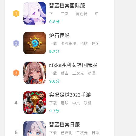
碧蓝档案国际服
下
二次
角色扮
中
载
元
演
文
9.8分
炉石传说
下载
卡牌策略
卡牌
休闲
9.7分
nikke胜利女神国际服
下载
射击
二次元
动漫
9.6分
实况足球2022手游
4
下载
足球
中文
联机
9.7分
碧蓝档案日服
5
下载
已汉化
二次元
日系