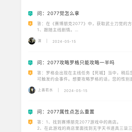
问：2077觉怎么拿
Q
答：在《赛博朋克2077》中，获取武士刀觉的方法
A
1、跟随主线剧情。

2、在特定的剧情点，玩家可以选择继续前进并寻找
演
|
2024-05-15
3、推荐玩家使用潜行和黑客技能来对付这两个守卫
4、成功击杀两个保安后，玩家可以打开浮空的
问：2077攻略罗格只能攻略一半吗
Q
答：罗格会出现在主线任务【死城】当中，稍后
A
可触发约会事件。想要攻略罗格的话，您的性别是
按时间顺序列出所有可以触发朱迪攻略事件的任
上善若水
|
2024-05-15
问：2077属性点怎么重置
Q
答：1、找到赛博朋克2077游戏中的商店。 　　 
A
2、在此游戏的商店里面找到无字天书道具三柒三三游戏，并