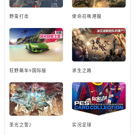
野蛮打击
使命召唤港服
狂野飙车9国际版
求生之路
圣光之誓2
实况足球