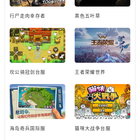
行尸走肉幸存者
黑色五叶草
坎公骑冠剑台服
王者荣耀世界
海岛奇兵国际服
猫咪大战争台服