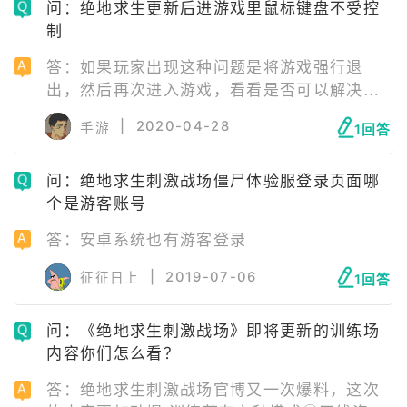
问：绝地求生更新后进游戏里鼠标键盘不受控
者少延迟的节点来连接，可能会很好地解决这
制
个问题。
答：如果玩家出现这种问题是将游戏强行退
出，然后再次进入游戏，看看是否可以解决问
题。有的时候新的版本游戏更新完成后，按键
|
2020-04-28
手游
1回答
的指令可能出错，重启一下就好了。第二个原
因是，游戏更新后，玩家原有的按键和鼠标设
问：绝地求生刺激战场僵尸体验服登录页面哪
置都被重置了，这时可以重新设置按键和鼠
个是游客账号
标，把它们改成习惯的模式就可以了。
答：安卓系统也有游客登录
|
2019-07-06
征征日上
1回答
问：《绝地求生刺激战场》即将更新的训练场
内容你们怎么看？
答：绝地求生刺激战场官博又一次爆料，这次