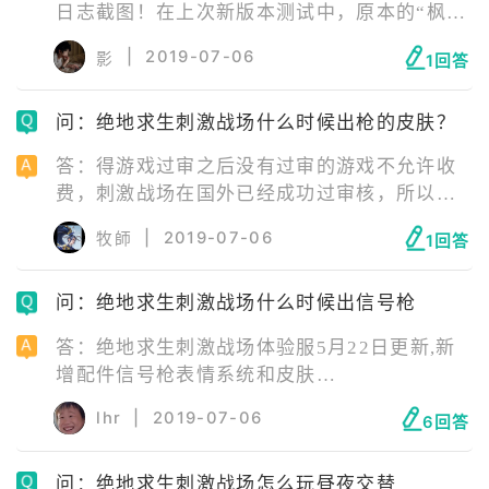
日志截图！在上次新版本测试中，原本的“枫树
林”变成了“雪谷”场景，被大家认为是第四张新
|
2019-07-06
影
1回答
地图雪地的“第一次测试”！而此次新版
问：绝地求生刺激战场什么时候出枪的皮肤？
答：得游戏过审之后没有过审的游戏不允许收
费，刺激战场在国外已经成功过审核，所以
说，国服一旦过了审核，恐怕就要和外服变得
|
2019-07-06
牧師
1回答
一样了，首先得等过审核，因为韩国的原因已
经有两
问：绝地求生刺激战场什么时候出信号枪
答：绝地求生刺激战场体验服5月22日更新,新
增配件信号枪表情系统和皮肤
2018/05/2216:53:34绝地求生刺激战场中的信
lhr
|
2019-07-06
6回答
号枪应该是和端游中的一样，会有固定的
问：绝地求生刺激战场怎么玩昼夜交替