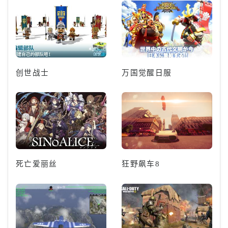
创世战士
万国觉醒日服
死亡爱丽丝
狂野飙车8