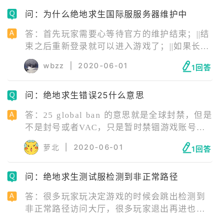
到后，用枪扫射唱盘就能破坏唱盘。
问：为什么绝地求生国际服服务器维护中
答：首先玩家需要心等待官方的维护结束；||结
束之后重新登录就可以进入游戏了；||如果长时
间都无法进入，那就是玩家自身的问题；||玩家
wbzz
|
2020-06-01
1回答
可以直接使用国内的ID下载一个加速器，使用
加速器加速游戏之后就可以正常使用了。
问：绝地求生错误25什么意思
答：25 global ban 的意思就是全球封禁，但是
不是封号或者VAC，只是暂时禁锢游戏账号。
出现25global ban 的原因：玩家自己开挂或者
|
2020-06-01
萝北
1回答
插件被检测到了，基本无解。或者玩家用的加
速器当前节点被开挂的人也链接在同一个节点
问：绝地求生测试服检测到非正常路径
也会被系统误封，但这个没什么担心的，不出
72小时会自动解封。
答：很多玩家玩决定游戏的时候会跳出检测到
非正常路径访问大厅，很多玩家退出再进也进