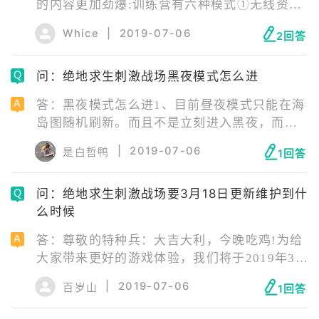
的内容更加劲爆:训练营有六种模式①无线资源
刷新，三级头、三级甲等高级防具，AWM、
Whice
|
2019-07-06
2回答
Groza等伤害爆表的武器，随地可见。在这
问：绝地求生刺激战场黑夜模式怎么进
答：黑夜模式怎么进1、目前昼夜模式只能在海
岛图随机刷新。而且不是立刻进入黑夜，而是
从白天，慢慢过渡到黑夜，再从黑夜过渡到白
|
2019-07-06
是白哲鸭
1回答
天。这样的设定无疑更加贴近现实，而且为了
让
问：绝地求生刺激战场要3月18日更新维护到什
么时候
答：尊敬的特种兵：大吉大利，今晚吃鸡!为给
大家带来更好的游戏体验，我们将于2019年3月
18日10:00-11:00（现已开启）对《刺激战场体
|
2019-07-06
百岁山
1回答
验服》进行不停机更新，