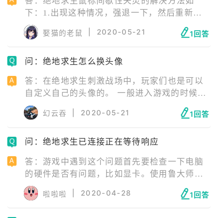
答：绝地求生鼠标间歇性失灵的解决方法如
下：1.出现这种情况，强退一下，然后重新安
装一遍游戏，而这个时候的新版本，按键可能
|
2020-05-21
娶猫的老鼠
1回答
还会出错。2.可以看到默认的按键设置。3.重
问：绝地求生怎么换头像
答：在绝地求生刺激战场中，玩家们也是可以
自定义自己的头像的。 一般进入游戏的时候都
是会有一个默认的头像。如果不喜欢这个系统
|
2020-05-21
幻云吞
1回答
的默认头像的话，玩家们可以自定义头像，只
要选择自己想要的照片，就可以更换头像了。
问：绝地求生已连接正在等待响应
答：游戏中遇到这个问题首先要检查一下电脑
的硬件是否有问题，比如显卡。使用鲁大师来
检查一下自己的显卡驱动，如果版本不是最新
|
2020-04-28
啦啦啦
1回答
的，需要更新版本。另外一个检查方向是游戏
加速器，到游戏加速器里面寻找一些无延迟或