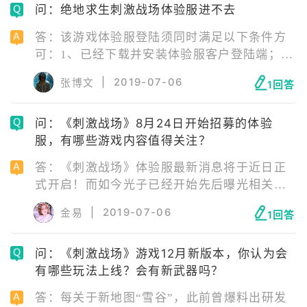
问：绝地求生刺激战场体验服进不去
答：该游戏体验服登陆须同时满足以下条件方
可：1、已经下载并安装体验服客户登陆端；
2、文件没有损坏或丢失；3、已经拥有体验服
|
2019-07-06
张博文
1回答
资格；4、体验服开放情况下方可登陆，体验服
问：《刺激战场》8月24日开始招募的体验
服，有哪些游戏内容值得关注？
答：《刺激战场》体验服最新消息将于近日正
式开启！而如今光子已经开始先后曝光相关更
新内容，嘿~接下来游戏君就和大伙儿聊聊关于
|
2019-07-06
金易
1回答
此次体验服以及新版本的内容吧！《刺激战
场》
问：《刺激战场》游戏12月新版本，你认为会
有哪些玩法上线？会有新武器吗？
答：每关于新地图“雪谷”，此前曾爆料出研发