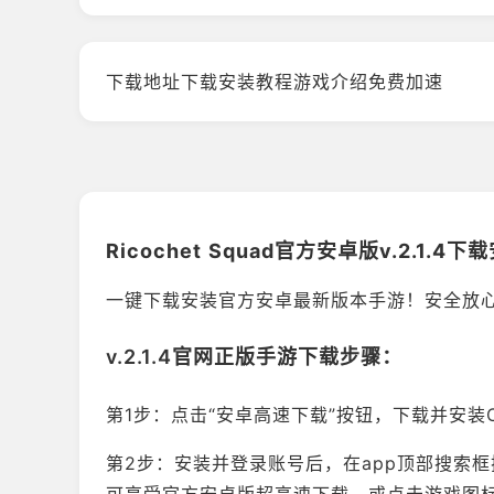
下载地址
下载安装教程
游戏介绍
免费加速
Ricochet Squad官方安卓版v.2.1.
一键下载安装官方安卓最新版本手游！安全放
v.2.1.4官网正版手游下载步骤：
第1步：点击“安卓高速下载”按钮，下载并安装Ou
第2步：安装并登录账号后，在app顶部搜索框搜索“