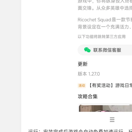
运行：安装完成后游戏会自动免费加速运行，玩家无