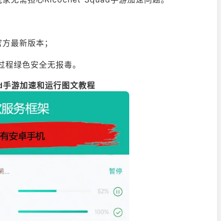
包是官方最新版本；
载过程绿色安全无报毒。
quad手游加速和运行图文教程