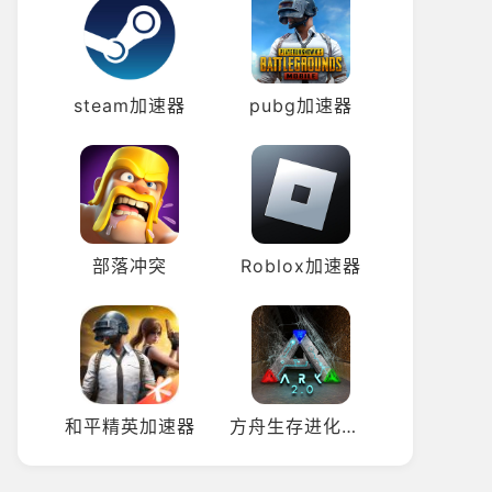
steam加速器
pubg加速器
部落冲突
Roblox加速器
和平精英加速器
方舟生存进化加速器