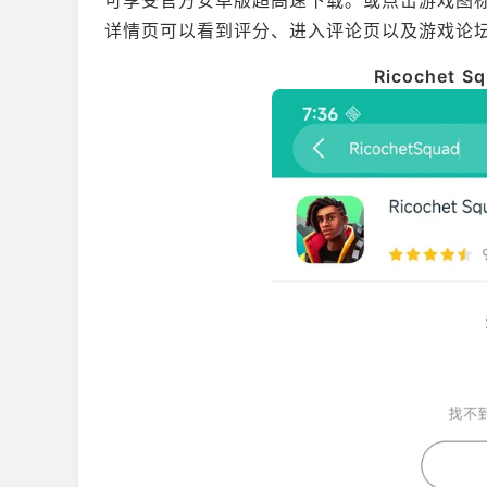
可享受官方安卓版超高速下载。或点击游戏图标
详情页可以看到评分、进入评论页以及游戏论
Ricochet