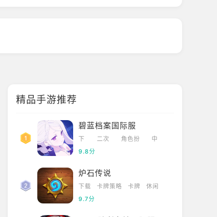
精品手游推荐
碧蓝档案国际服
下
二次
角色扮
中
载
元
演
文
9.8分
炉石传说
下载
卡牌策略
卡牌
休闲
9.7分