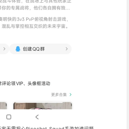
需担心Ricochet Squad手游加速问题。