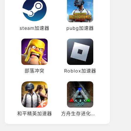
steam加速器
pubg加速器
部落冲突
Roblox加速器
和平精英加速器
方舟生存进化加速器