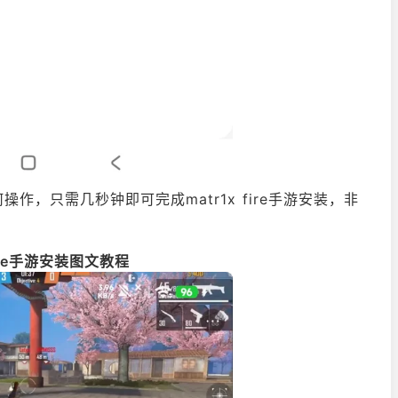
，只需几秒钟即可完成matr1x fire手游安装，非
 fire手游安装图文教程