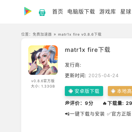
首页
电脑版下载
游戏库
星球
位置：
免费加速器
matr1x fire v0.8.6下载
matr1x fire
下载
发行商:
更新时间:
2025-04-24
v0.8.6官方版
大小: 1.33GB
安卓版下载
本地高
💭评价：9分
🔥下载量: 2
📲一键下载与安装 ✅官方正版