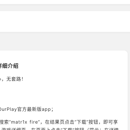
装详细介绍
心，无套路！
rPlay官方最新版app；
matr1x fire”，在结果页点击“下载”按钮，即可享