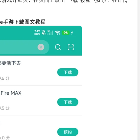
游戏详细页，在页面上点击“下载”按钮（提示：在详情
。
 fire手游下载图文教程