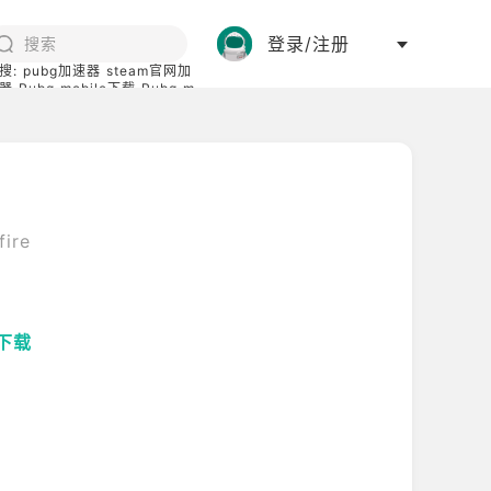
登录/注册
搜:
pubg加速器
steam官网加
器
Pubg mobile下载
Pubg m
际服
碧蓝档案下载
fire
下载