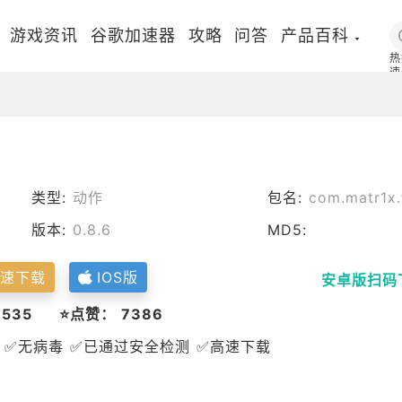
游戏资讯
谷歌加速器
攻略
问答
产品百科
热
速
国
类型:
动作
包名:
com.matr1x.
版本:
0.8.6
MD5:
速下载
IOS版
安卓版扫码
9535
⭐点赞： 7386
 ✅无病毒 ✅已通过安全检测 ✅高速下载