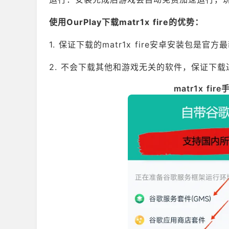
使用OurPlay下载matr1x fire的优势：
1. 保证下载的matr1x fire安卓安装包是官
2. 不会下载其他和游戏无关的软件，保证下
matr1x f