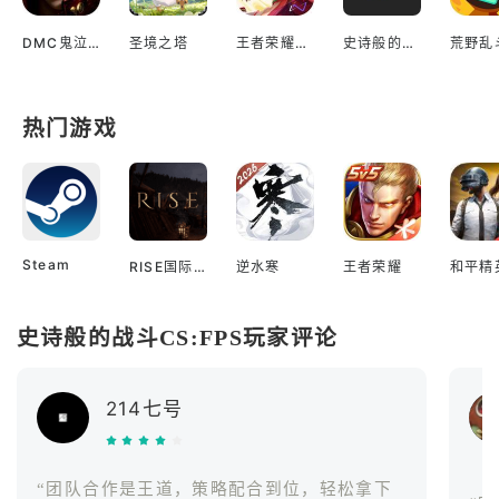
DMC鬼泣巅峰之战国际服
圣境之塔
王者荣耀海外测试服
史诗般的战斗CS:FPS
热门游戏
Steam
RISE国际服
逆水寒
王者荣耀
和平精
史诗般的战斗CS:FPS玩家评论
214七号
“团队合作是王道，策略配合到位，轻松拿下