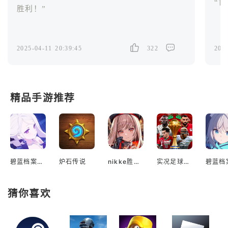
胜利！”
2025-04-11 20:39:45
202
322
精品手游推荐
碧蓝档案国际服
炉石传说
nikke胜利女神国际服
实况足球2022手游
猜你喜欢