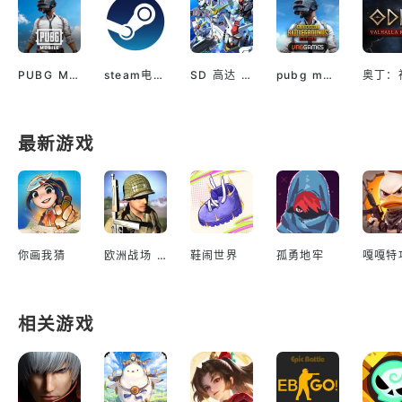
PUBG M(国际服绝地求生)
steam电脑版下载
SD 高达 G世代 永恒（国际服）
pubg mobile最新版本
最新游戏
你画我猜
欧洲战场 二战英雄
鞋闹世界
孤勇地牢
嘎嘎特
相关游戏