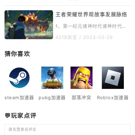
较强挑战性的关卡BOSS。在王者
的机制了，基本上大家需要的话都
世界里，蔚蓝神兽往往生活在人迹
是可以在各种模拟器玩到自己账号
王者荣耀世界观故事发展脉络
罕至的极寒之地，有时会被强大的
的游戏的，但是王者荣耀世界这款
魔道能量吸引，离开巢穴，闯入平
游戏是可以在游戏中上线，然后这
1、第一纪元诸神时代诸神时代属
民活动的地区。驾驭着可怖寒冰之
个游戏账号转换到电脑上也是可以
于王者大陆的最早的历史记录时
力的蔚蓝
直接的进行游玩的，其实玩法机制
4318浏览
/
2023-03-29
期，在这个时期中，王者大陆蛮荒
是完全一样的。王者荣耀世界当然
一片有一些兽型的魔兽在大陆上存
了第二点就是手游了，其实玩法也
活，这也是我们后来见到的魔种的
猜你喜欢
是一样的，其实也是跟电脑的客户
最早的祖先，在这个时代中我们能
端游戏是完全一样的哈，这一点大
够看到神话人物的故事，比如说女
家不用太过于担心，----自带谷歌
娲、盘古、帝俊这些神话级别的人
服务框
物也是在这个时代中有所体现。
2、第二纪元人类时代(分为空白期
和古帝国时代)神话时代的落寞伴
随着诸神的陨落，人类文明虽然尚
steam加速器
pubg加速器
部落冲突
Roblox加速器
未发生，但是在这个时代中有依旧
有人类的存在
💬玩家点评
请先登录后评论