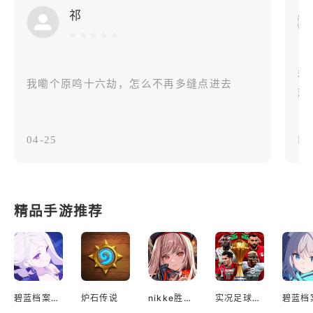
祁
我
我嘞个原鸣十六劫，怎么不再多缝点进去
就
04-25
Re
精品手游推荐
碧蓝档案国际服
炉石传说
nikke胜利女神国际服
实况足球2022手游