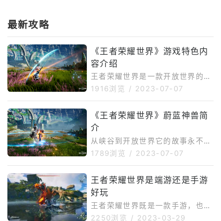
最新攻略
《王者荣耀世界》游戏特色内
容介绍
王者荣耀世界是一款开放世界的角
色扮演动作游戏，很多小伙伴可能
1916浏览
/
2023-07-07
对这款游戏还不是很了解吧，今天
给大家带来王者荣耀世界特色内容
《王者荣耀世界》蔚蓝神兽简
介绍，感兴趣的小伙伴快来看一下
介
吧。王者荣耀世界是王者荣耀IP生
态下的开放世界RPG游戏，由腾讯
从峡谷到开放世界它的故事永不停
天美工作室内部开放世界团队研
息在王者峡谷里，蓝BUFF作为一
1789浏览
/
2023-07-07
发，游戏基于玩家对王者IP及英雄
个可以带来“快速回复法力及加快
的感知，延用王者荣耀东方幻想美
技能冷却效果”的野怪，实属出泉
王者荣耀世界是端游还是手游
学思路构建世界风貌、讲述英雄故
水必争之首选。当它来到王者世
事，打造独具东方文化特色的开放
好玩
界，它也赋予了极高的设计期望。
大世界拟真环境。在游戏中，玩家
它区别于传统的刷本过关野怪，是
王者荣耀世界既是一款手游，也是
将以“
能够引起玩家兴趣探索同时又具有
一款端游。这里的话就要说到腾讯
2250浏览
/
2023-03-29