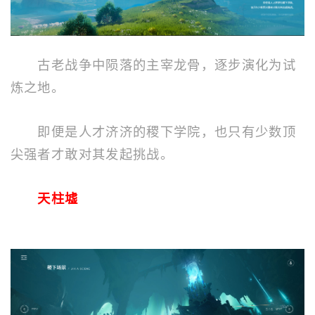
古老战争中陨落的主宰龙骨，逐步演化为试
炼之地。
即便是人才济济的稷下学院，也只有少数顶
尖强者才敢对其发起挑战。
天柱墟