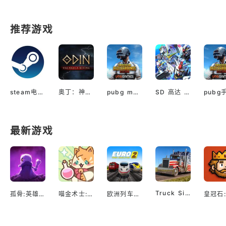
推荐游戏
steam电脑版下载
奥丁：神判（国际服）
pubg mobile最新版本
SD 高达 G世代 永恒（国际服）
最新游戏
Truck Simulator EVO: Drive USA
孤骨:英雄杀手
喵金术士:猫咪合并大亨
欧洲列车模拟2