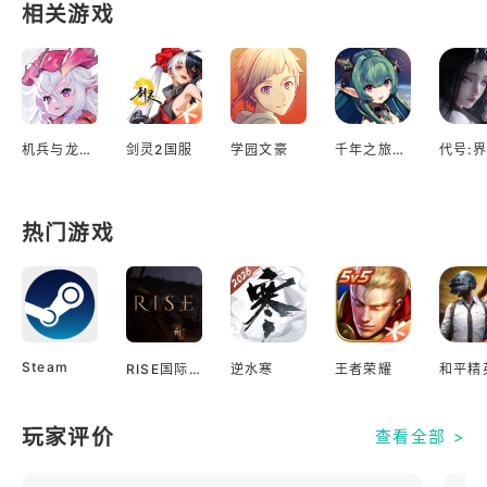
相关游戏
机兵与龙日服
剑灵2国服
学园文豪
千年之旅台服
代号:界
热门游戏
Steam
RISE国际服
逆水寒
王者荣耀
和平精
玩家评价
查看全部 >