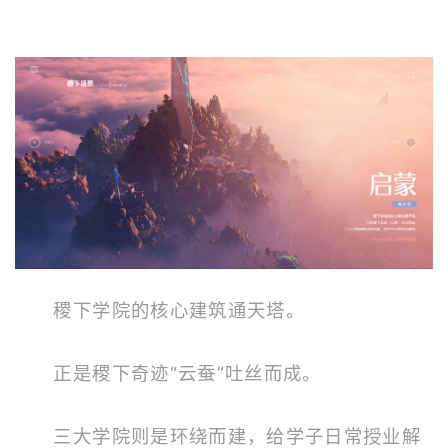
稷下学院的核心建筑通天塔。
正是稷下奇迹“云蚕”吐丝而成。
三大学院则是环绕而建，给学子日常授业解