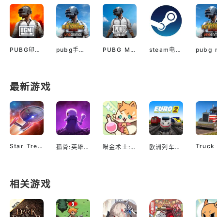
PUBG印服手机安卓版
pubg手游越南服最新版
PUBG M(国际服绝地求生)
steam电脑版下载
最新游戏
Star Trek™ Fleet Command
孤骨:英雄杀手
喵金术士:猫咪合并大亨
欧洲列车模拟2
相关游戏