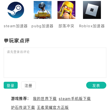
已经运行下去了，没有爆冷，那时候我会道歉
是
并修改评论。
存
秋
具。 世界不在乎你的死
steam加速器
pubg加速器
部落冲突
Roblox加速器
吸
吹
💬玩家点评
田
一段
请先登录后评论
此不疲？ 因
听
得
注
今晚的
登录
注册
发表
追
古
游戏推荐：
我的世界下载
steam手机版下载
瓜。 你的每一个举动，
是
炉石传说下载
王者荣耀官方正版