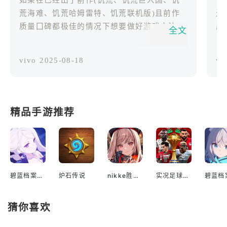
如果在已经出了前作(饥荒、饥荒巨人国、饥
你
荒海难、饥荒哈姆雷特、饥荒联机版)且前作
送
质量囗碑都极佳的情况下想要做好游戏方法一
原。 在这里，“饥饿”
全文
是与前作有不同风格，如饥荒巨人国之于海难
是
之于哈姆雷特，虽基本相同但风格截然不同，
的
vivo
2025-08-18
vi
而另一种方式则与前作切割，如饥荒巨人国与
出
饥荒联机版，虽然后者从前者发展而来却已经
侈品。 你不再是
与前作无关联，仅有基本内核相同，若这两者
着
都作不好，则只能以情怀为卖点，但这样只是
恐
精品手游推荐
三分钟热度，一但热度过后就会很快失去热
光
情，只留空虚，且玩家粘合度不高，不能组成
的
游戏主体力量，而新家，我不好评价，它已经
成
在漫长的等待中耗尽了感兴趣的新玩家群体，
抗虚无
又因内容原因将其老玩家群休感到不适，在已
散
碧蓝档案国际服
炉石传说
nikke胜利女神国际服
实况足球2022手游
经失去这两大主要力量后，我不认为其会很好
你
走下去，若它真的成功走下去，我承认我今天
安放
猜你喜欢
的错误并致歉以致我的言词造成的不良影响，
你不
希望那时候有人到评论区说明情况如：该游戏
曲