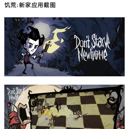
饥荒:新家应用截图