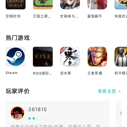
至暗时刻
王国之歌英雄与征服
史莱姆与地下城
最强蜗牛
热门游戏
Steam
RISE国际服
逆水寒
王者荣耀
和平精
玩家评价
查看全部 >
361815