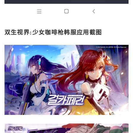
双生视界:少女咖啡枪韩服应用截图