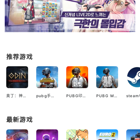
推荐游戏
奥丁：神判（国际服）
pubg手游越南服最新版
PUBG印服手机安卓版
PUBG M(国际服绝地求生)
最新游戏