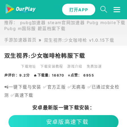
打开APP
推荐：
pubg加速器
steam官网加速器
Pubg mobile下载
Pubg m国际服
碧蓝档案下载
手游加速器首页
双生视界:少女咖啡枪 v1.0.15下载
双生视界:少女咖啡枪韩服下载
下载地址
下载安装教程
游戏介绍
免费加速
💭评价：9.2分
🔥下载量: 16670
⭐点赞： 6955
📲一键下载与安装 ✅官方正版 ✅无病毒 ✅已通过安全检
测 ✅高速下载
安卓最新版一键下载安装：
安卓版高速下载