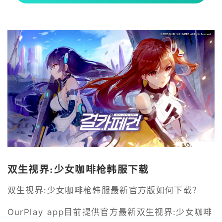
双生视界:少女咖啡枪韩服下载
双生视界:少女咖啡枪韩服最新官方版如何下载？
OurPlay app目前提供官方最新双生视界:少女咖啡