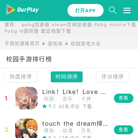
打开APP
推荐：
pubg加速器
steam官网加速器
Pubg mobile下载
Pubg m国际服
碧蓝档案下载
手游加速器首页
游戏库
校园游戏大全
校园手游排行榜
热度排序
时间排序
评分排序
Link！Like！Love Live！
1
查看
校园
音乐
卡牌
9.2
42条评论
下载
偶像
二次元
touch the dream排球少年韩服
2
查看
模拟
动漫
日系
9.3