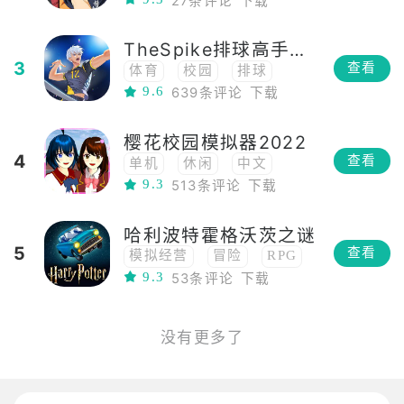
27条评论
下载
女性向
校园
已汉化
TheSpike排球高手重制
3
查看
体育
校园
排球
9.6
639条评论
下载
同人
樱花校园模拟器2022
4
查看
单机
休闲
中文
9.3
513条评论
下载
联网
联机
模拟经营
模拟
竞速
多人
哈利波特霍格沃茨之谜
二次元
养成
5
查看
模拟经营
冒险
RPG
开放世界
3D
9.3
53条评论
下载
角色扮演
养成
校园
模拟驾驶
第三人称
魔法
PVE
校园
没有更多了