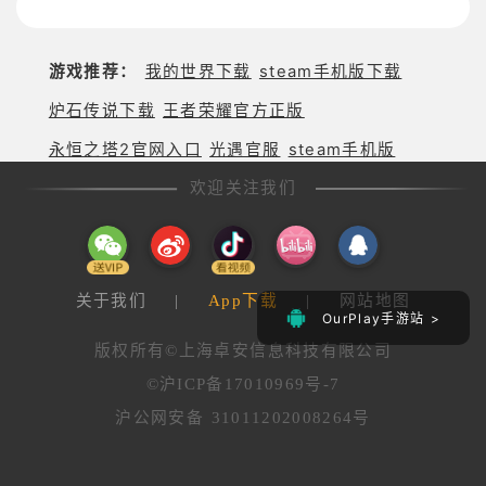
游戏推荐：
我的世界下载
steam手机版下载
炉石传说下载
王者荣耀官方正版
永恒之塔2官网入口
光遇官服
steam手机版
欢迎关注我们
关于我们
|
App下载
|
网站地图
OurPlay手游站 >
版权所有©上海卓安信息科技有限公司
©沪ICP备17010969号-7
沪公网安备 31011202008264号