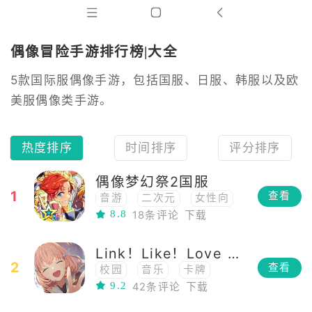
偶像冒险手游排行榜|大全
5款国际服偶像手游，包括国服、日服、韩服以及欧
美服偶像类手游。
热度排序
时间排序
评分排序
偶像梦幻祭2国服
1
查看
音游
二次元
女性向
8.8
18条评论
下载
养成
偶像
Link！Like！Love Live！
2
查看
校园
音乐
卡牌
9.2
42条评论
下载
偶像
二次元