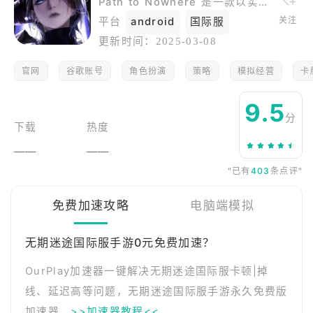
Path to Nowhere 是一款以实时塔防游戏为特色的 SPRG。
关注
平台
android
国际服
更新时间：
2025-03-08
官网
谷歌账号
角色扮演
策略
模拟经营
卡
9.5
分
下载
热度
——
——
"已有
403
条点评"
免费加速攻略
电脑端模拟
无期迷途国际服手游0元免费加速？
OurPlay加速器一键解决无期迷途国际服卡顿|掉
线、延迟高等问题，无期迷途国际服手游永久免费版
加速器。
>>加速器教程<<