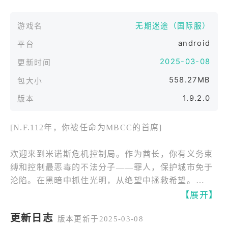
游戏名
无期迷途（国际服）
android
平台
2025-03-08
更新时间
558.27MB
包大小
1.9.2.0
版本
[N.F.112年，你被任命为MBCC的首席]
欢迎来到米诺斯危机控制局。作为酋长，你有义务束
缚和控制最恶毒的不法分子——罪人，保护城市免于
沦陷。在黑暗中抓住光明，从绝望中拯救希望。
【展开】
▣ 在无名天启中幸存下来
更新日志
版本更新于2025-03-08
神秘的陨石开启了世界末日。被躁狂症感染后，人们