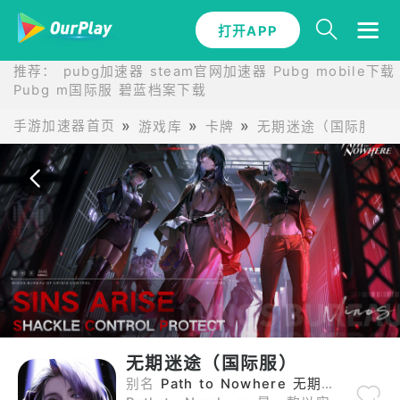
打开APP
打开APP
推荐：
pubg加速器
steam官网加速器
Pubg mobile下载
Pubg m国际服
碧蓝档案下载
手游加速器首页
游戏库
卡牌
无期迷途（国际服）
无期迷途（国际服）
别名
Path to Nowhere 无期迷途