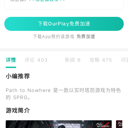
下载OurPlay免费加速
下载App预约该游戏
免费加速
详情
评论 403
新闻 6
攻略 475
问
小编推荐
Path to Nowhere 是一款以实时塔防游戏为特色
的 SPRG。
游戏简介