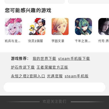
您可能感兴趣的游戏
机兵与龙日服
剑灵2国服
学园文豪
千年之旅台服
代号:界
游戏推荐：
我的世界下载
steam手机版下载
炉石传说下载
王者荣耀官方正版
永恒之塔2官网入口
光遇官服
steam手机版
欢迎关注我们