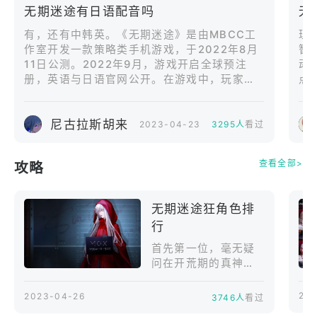
意外的异世界冒险！
无期迷途有日语配音吗
无
本次版本同步推出两
位全新禁闭者——S级
有，还有中韩英。《无期迷途》是由MBCC工
理
禁闭者墨菲与A级禁闭
作室开发一款策略类手机游戏，于2022年8月
智
者诺玛，并开放限时
11日公测。2022年9月，游戏开启全球预注
动
追踪行动「悖论幻
册，英语与日语官网公开。在游戏中，玩家将
点
梦」，与禁闭者审查
作为米诺斯危机管理局的局长，带领各位禁闭
剧情、专属试炼等内
者探索未知的世界、揭开各个诡秘事件的真
容一同亮相。《无期
尼古拉斯胡来
相。
2023-04-23
3295人
看过
迷途》YouTube影
片：主题活动「墨菲
查看全部>
攻略
的日常」限时开放！
倒霉透顶的禁闭者
无期迷途狂角色排
行
首先第一位，毫无疑
问在开荒期的真神诺
克斯，游戏里能打群
体伤害的角色也有不
20
2023-04-26
3746人
看过
少，但能够拥有诺克