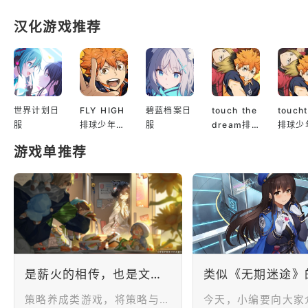
斯这种效率的却也并
不多，另外作为7日赠
汉化游戏推荐
送的狂级角色，人手
一只的普及度也极高
的提升了诺克斯的地
位，毕竟她再强，如
果你抽不到也只能望
洋兴叹，所以非凡的
世界计划日
FLY HIGH
碧蓝档案日
touch the
touch
个人实力与极高的普
服
排球少年日
服
dream排
排球少
及度也注定了诺克斯
服
球少年韩服
服
的目前的真神地位第
游戏单推荐
二位同样也是身为真
神一般的哈梅尔，一
个人就能镇住锈河数
以万计的死役，至少
在游戏七、八章的剧
情中官方已经为我们
大
是薪火的相传，也是文明的延续，几款世界观宏大的策略养成类游戏推荐！
​策略养成类游戏，将策略与养成相结合，既可以体验角色养成的成就感，又可以感受运筹帷幄的快感。而一款游戏，又是一个虚拟的小世界。当历史与现实相碰撞，站在过去与现在的时间轴，作为同行者的你该如何打破曲解，带领过去之物走向新生？当伫立在末日与文明的交叉口，作为决策者的你会做出什么样的抉择？当时间被暴雨冲刷倒退，目睹未来的瓦解的你又会如何走向新的黎明？将决定世界命运的棋子放置在你的手中，世界的未来尽数交付与你。