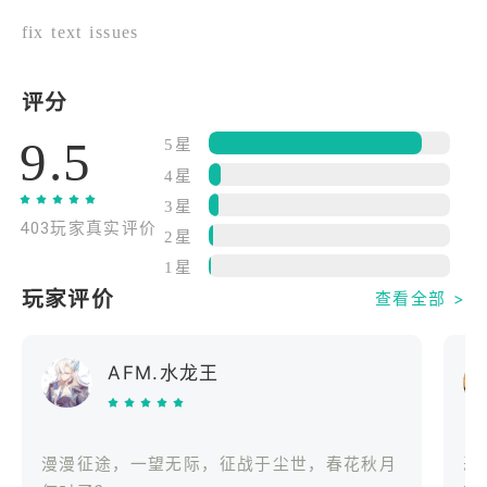
失去知觉并变异为可怕的怪物。找到普罗维登斯，从
fix text issues
瘟疫中拯救反乌托邦世界。
▣ 拘留最坏蛋的罪人
评分
你的囚犯拥有危险的力量和不可抗拒的魅力。通过纪
9.5
5星
律和审讯收获他们的忠诚和最黑暗的秘密。
4星
3星
▣ 策划最精巧的战术
403玩家真实评价
时机就是一切。利用您的才能实时控制、部署和释放
2星
罪人的技能。做“操盘手”，力挽狂澜。
1星
玩家评价
查看全部 >
▣ 享受最好的听觉盛宴
用最好的画外音让自己沉浸在这个洛夫克拉夫特式的
AFM.水龙王
世界中。用英语、日语、韩语和汉语探索罪人的内心
世界。随心所欲切换！
跟着我们
《
更新日期
漫漫征途，一望无际，征战于尘世，春花秋月
恶