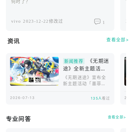
2022年8月18日
何时了？
审
途
vivo
2023-12-22修改过
Xi
1
查看全部>
资讯
《无期迷
新闻推荐
途》全新主题活动
「墨菲的日常」正
《无期迷途》宣布全
式开启，全新禁闭
新主题活动「墨菲的
日常」已于上周五更
者墨菲、诺玛同步
新后正式登场，本次
登场
2026-07-13
20
135人
看过
活动故事中局长将被
厄运缠身的倒楣禁闭
者墨菲卷入一连串的
查看全部>
专业问答
连环意外中，坠入奇
幻地下城，展开一场