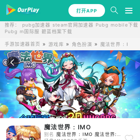
打开APP
打开APP
推荐：
pubg加速器
steam官网加速器
Pubg mobile下载
Pubg m国际服
碧蓝档案下载
手游加速器首页
游戏库
角色扮演
魔法世界 : IMO
魔法世界 : IMO
别名
魔法世界 : IMO 魔法世界:IMO