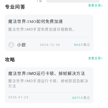
1星
- 选择阵营，展开PvP战斗！
查看全部>
专业问答
- 参加战斗，赢得胜利奖励！
魔法世界:IMO如何免费加速
◆ 打造专属角色 可爱无法挡！
魔法世界:IMO手游免费加速详细教程。
- 多种服装打造专属角色！
- 可爱宠物随时陪伴！
- 透过狩猎、制作，收集稀有道具、武器还有防具！
小欧
2024-12-24
542人
看过
◆ 多种精采内容等您攻略！
查看全部>
攻略
- 和队友一起挑战BOSS团战、探勘地下城！
- 齐心合力，展开公会占领战！
魔法世界:IMO运行卡顿、掉帧解决方法
- 一目了然的图鉴系统，登录道具、分门别类轻松管
理！
魔法世界:IMO手游运行卡顿、掉帧原因及解决
方法
- 多项特别活动和每日活动等您来挑战！
- 拍卖所、公会、图鉴、聊天等多种功能
2025-01-23
3071人
看过
◆ 完美支援中文繁体！