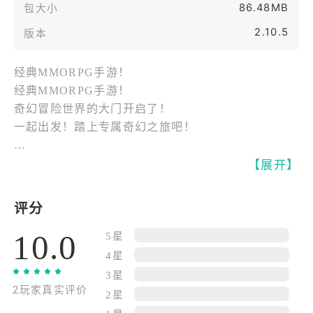
86.48MB
包大小
2.10.5
版本
经典MMORPG手游！
经典MMORPG手游！
奇幻冒险世界的大门开启了！
一起出发！踏上专属奇幻之旅吧！
■■■ 游戏介绍 ■■■
【展开】
◆ 全球玩家喜爱的MMORPG即时战斗手游
自由开战！享受魔法世界的奇幻冒险之旅！
评分
10.0
◆ 战士、游击手、魔法师！ 3种酷炫职业！
5星
使用职业专属技能，狩猎怪物！
4星
3星
2玩家真实评价
◆ 西拉斯帝国 VS 兰诺斯王国
2星
- 两大势力的激战一触即发！