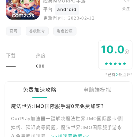
经典MMORPG手游
关注
平台
android
更新时间：
2023-02-12
官网
谷歌账号
角色扮演
10.0
分
下载
热度
——
600
"已有
2
条点评"
免费加速攻略
电脑端模拟
魔法世界:IMO国际服手游0元免费加速？
OurPlay加速器一键解决魔法世界:IMO国际服卡顿|
掉线、延迟高等问题，魔法世界:IMO国际服手游永
久免费版加速器。
>>加速器教程<<