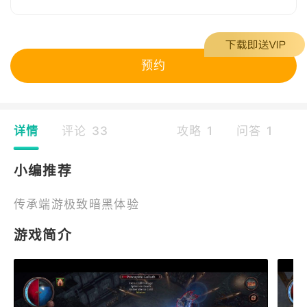
预约
详情
评论 33
攻略 1
问答 1
小编推荐
传承端游极致暗黑体验
游戏简介