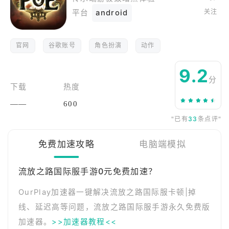
关注
平台
android
官网
谷歌账号
角色扮演
动作
9.2
分
下载
热度
——
600
"已有
33
条点评"
免费加速攻略
电脑端模拟
流放之路国际服手游0元免费加速？
OurPlay加速器一键解决流放之路国际服卡顿|掉
线、延迟高等问题，流放之路国际服手游永久免费版
加速器。
>>加速器教程<<