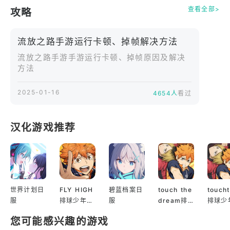
查看全部>
攻略
流放之路手游运行卡顿、掉帧解决方法
流放之路手游手游运行卡顿、掉帧原因及解决
方法
2025-01-16
4654人
看过
汉化游戏推荐
世界计划日
FLY HIGH
碧蓝档案日
touch the
touch
服
排球少年日
服
dream排
排球少
服
球少年韩服
服
您可能感兴趣的游戏