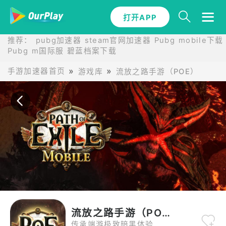
打开APP
打开APP
推荐：
pubg加速器
steam官网加速器
Pubg mobile下载
Pubg m国际服
碧蓝档案下载
手游加速器首页
游戏库
流放之路手游（POE）
流放之路手游（POE）
传承端游极致暗黑体验