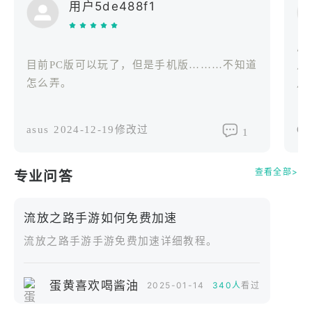
用户5de488f1
反
目前PC版可以玩了，但是手机版………不知道
点
怎么弄。
月
了
出
asus
2024-12-19修改过
OP
1
吧
出
查看全部>
专业问答
吧
了
玩
流放之路手游如何免费加速
来
流放之路手游手游免费加速详细教程。
越
蛋黄喜欢喝酱油
2025-01-14
340人
看过