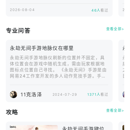
戏《永劫无间》与人
凝结传统美术精华，留白+写意，
者
气IP《全职高手》的
2026-08-04
202
46人
看过
我们倾情演绎
验
重磅联动正式开启，
荣耀教科书「叶修」
超
化身全新英雄加入聚
同
查看全部>
专业问答
窟洲，原作代表武器
「千机伞」也同步登
场。此外，联动限时
永劫无间手游地脉仪在哪里
永
活动「星火燎原」、
赛季宝箱「千机神
永劫无间手游地脉仪刷新的位置并不固定，具
永
杯」伴随多款限定外
体位置会在游戏中随机生成，需由玩家根据地
后
观也全面上线。现在
图标点位置自己寻找。 《永劫无间》手游是由
之
玩家登入游戏还可免
网易24工作室开发的多人动作竞技手游。手游
日
费领取全新英雄叶
传承端游品质，将独具魅力的IP英雄、PC级的
难
修。以下内容资讯由
画面表现、自由的地图交互和远近结合的爽快
选
原厂提供：《永劫无
11克洛泽
战斗体验带到了移动端，同时加入了可实时语
2024-07-29
1371人
看过
间》×《全职高手》联
音交流的AI队友、轮盘滑动操作等大量全新内
动正式开战，全新英
容，力求实现高自由度的无拘战斗！
查看全部>
攻略
雄叶修强势上线《全
职高手》主角叶修正
永劫无间手游键位