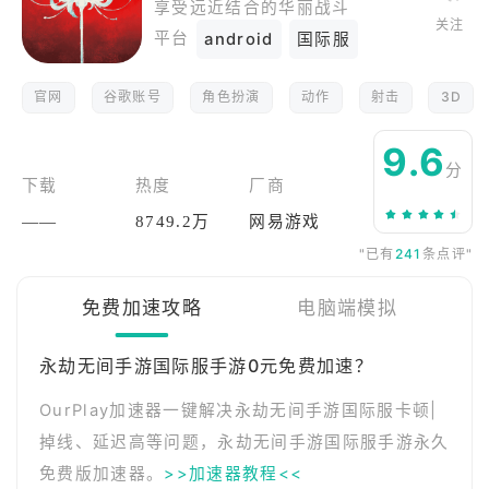
享受远近结合的华丽战斗
关注
平台
android
国际服
官网
谷歌账号
角色扮演
动作
射击
3D
9.6
分
下载
热度
厂商
——
8749.2万
网易游戏
"已有
241
条点评"
免费加速攻略
电脑端模拟
永劫无间手游国际服手游0元免费加速？
OurPlay加速器一键解决永劫无间手游国际服卡顿|
掉线、延迟高等问题，永劫无间手游国际服手游永久
免费版加速器。
>>加速器教程<<