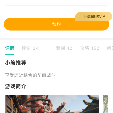
预约
详情
评论 241
新闻 12
攻略 152
问
小编推荐
享受远近结合的华丽战斗
游戏简介