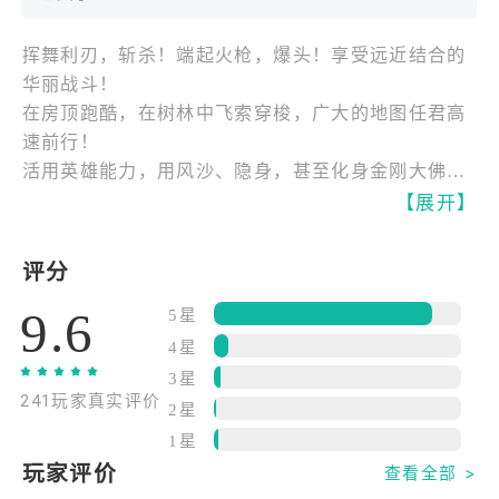
挥舞利刃，斩杀！端起火枪，爆头！享受远近结合的
华丽战斗！
在房顶跑酷，在树林中飞索穿梭，广大的地图任君高
速前行！
活用英雄能力，用风沙、隐身，甚至化身金刚大佛碾
碎敌人！
【展开】
独一无二的60人生存竞技，成为唯一的赢家！
评分
【无拘战斗革命】
9.6
——不只是近战！
5星
当冷兵器加入生存竞技，所有逻辑都将发生变化！
4星
战场层次、角色设计、飞索的加入、复活方式、局内
3星
241玩家真实评价
成长……
2星
享受刀刀入肉的冷兵器挥砍与百步穿杨的远距离战斗
1星
吧！
玩家评价
查看全部 >