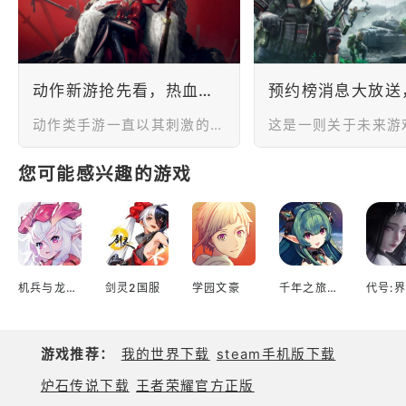
击按钮方案】
动作新游抢先看，热血激斗再出发！
动作类手游一直以其刺激的战斗、精彩的动作和引人入胜的故事而深受玩家喜爱。无论您是喜欢挑战高难度的玩家还是享受动作冒险的游戏爱好者，动作类手游都能为您带来极致的游戏体验。动作类手游以其快节奏和高速动作而闻名。玩家可以在游戏中体验到刺激的战斗节奏，快速的反应和精准的操作成为了胜利的关键。从近身格斗到高速射击，每一个动作都让玩家感受到无与伦比的紧张和充实。今天就给大家带来几款新鲜出炉的动作手游，一起燃爆你的夏天！
您可能感兴趣的游戏
机兵与龙日服
剑灵2国服
学园文豪
千年之旅台服
代号:界
游戏推荐：
我的世界下载
steam手机版下载
炉石传说下载
王者荣耀官方正版