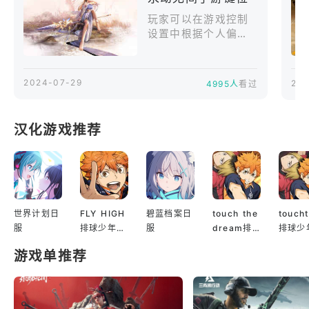
玩家可以在游戏控制
设置中根据个人偏好
进行键位设置。打开
【设置-操作布局】界
面，大家可以通过“自
2024-07-29
202
4995人
看过
定义布局”这一功能来
调整键位的数量、位
置、大小、透明度等
汉化游戏推荐
设置，完成这一功能
的设置后，可以让游
戏键位充分契合个人
的战斗习惯。同时也
可以分享自己的键位
设置或者导入他人键
世界计划日
FLY HIGH
碧蓝档案日
touch the
touch
位设置。对于不习惯
服
排球少年日
服
dream排
排球少
滑动操作的玩家，官
服
球少年韩服
服
方为玩家准备了“点击
游戏单推荐
按钮方案”，在【设
置-操作布局-自定义
布局】中选择点击按
钮方案。设置为【点