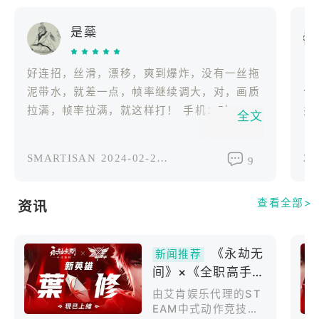
——自由，自由，还是自由！
是蘂
从大佛掌心，到崇山之巅
从铁索悬棺，到矿道纵横
全开放的地图交互，使地图上所有角落均可自由到达
好连招，丝滑，漂移，爽到爆炸，没有一丝拖
《
泥带水，就差一点，帧率继续调大，对，画质
作
——充满无穷可能的飞索
拉满，帧率拉满，就这样打！ 手机：对，就
并
全文
每位角色都拥有全自由的飞索系统，所有场景元素、
这样调，帧率拉满，画质拉满，噢耶，老子终
归结为： 1.
所有对手都可成为目标
于能下岗了。
蝴
SMARTISAN
2024-02-28修改过
20
狭路相逢？飞跃重重障碍，快速加入战场
9
机
情况不妙？空中连续开锁，一击脱离
美
埋伏起来？瞄准对手，瞬身偷袭
查看全部>
度
资讯
的
【尚武美学觉醒】
皮
《永劫无
雄武的侠客、异域的刺客、神秘的盲剑士……
新闻推荐
抱
间》×《全职高手》
远道而来的英雄们，都透着历战的杀意
鼓
联动正式开启叶修
巨兽的残骸、破败的城镇、深邃的古寺……
由艾肯娱乐代理的ST
总
携千机伞强势登场
打造宏大、独特的竞技舞台
EAM中式动作竞技游
个