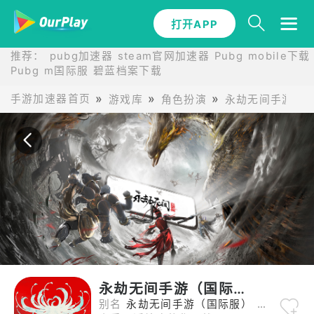
打开APP
打开APP
推荐：
pubg加速器
steam官网加速器
Pubg mobile下载
Pubg m国际服
碧蓝档案下载
手游加速器首页
游戏库
角色扮演
永劫无间手游（
永劫无间手游（国际服）
别名
永劫无间手游（国际服） 永劫无间手游