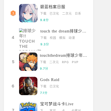
碧蓝档案日服
下载
已汉化
二次元
日系
9.8分
touch the dream排球少年韩服
4
下载
校园
模拟
动漫
9.3分
touchthedream排球少年日服
5
下载
二次元
RPG
PVP
9.7分
Gods Raid
6
下载
已汉化
7.1分
宝可梦战斗卡Live
7
下
宝可
卡
卡牌对