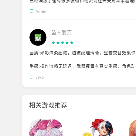
已经满级了也有很多装备和物资现在天天刷军事基地b
Redmi
坠入爱河
画质:光影渲染细腻，植被纹理清晰，昼夜交替效果惊
手感:操作流畅无延迟，武器挥舞有真实重感，角色动
vivo
音效:环境音层次丰富，怪物嘶吼真他宝贝得带劲真
相关游戏推荐