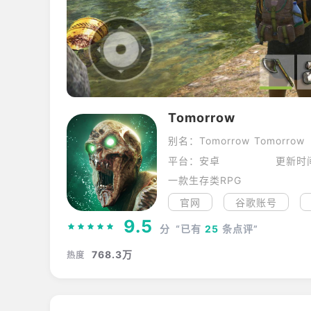
Tomorrow
别名：Tomorrow Tomorrow
平台：安卓
更新时间
一款生存类RPG
官网
谷歌账号
9.5
分
“已有
25
条点评”
768.3万
热度