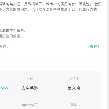
驾驶各类交通工具纵横城区。城市中的居民各有生活轨迹，他们
择以力量解决问题，也可以在混乱中寻找属于自己的生存方式，
索城市每个角落。
而压迫的氛围。
。
反应。
【展开】
走向。
关于城市、生存与选择的体验。在不断变化的世界中，你能否掌控当
平台
热门榜
row)
安卓手游
第50名
apk包体积
版本