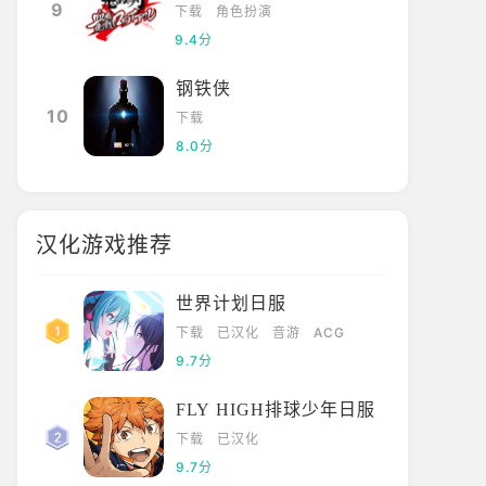
9
下载
角色扮演
9.4分
钢铁侠
10
下载
8.0分
汉化游戏推荐
世界计划日服
下载
已汉化
音游
ACG
9.7分
FLY HIGH排球少年日服
下载
已汉化
9.7分