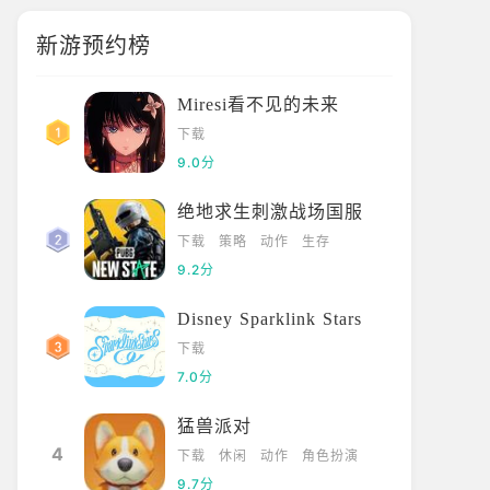
新游预约榜
Miresi看不见的未来
下载
9.0分
绝地求生刺激战场国服
下载
策略
动作
生存
9.2分
Disney Sparklink Stars
下载
7.0分
猛兽派对
4
下载
休闲
动作
角色扮演
9.7分