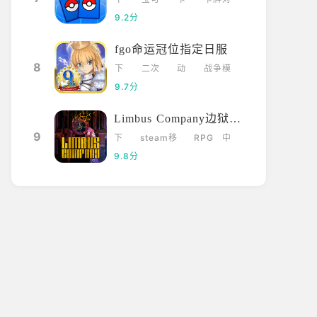
载
梦
牌
战
9.2分
fgo命运冠位指定日服
8
下
二次
动
战争模
载
元
漫
拟
9.7分
Limbus Company边狱巴士
9
下
steam移
RPG
中
载
植
文
9.8分