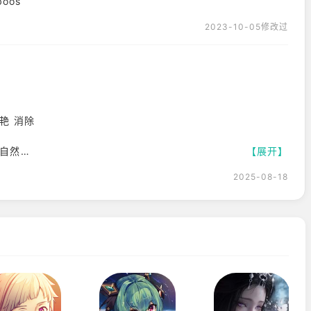
oos
2023-10-05修改过
艳 消除
自然
【展开】
2025-08-18
，武器射击音效震撼