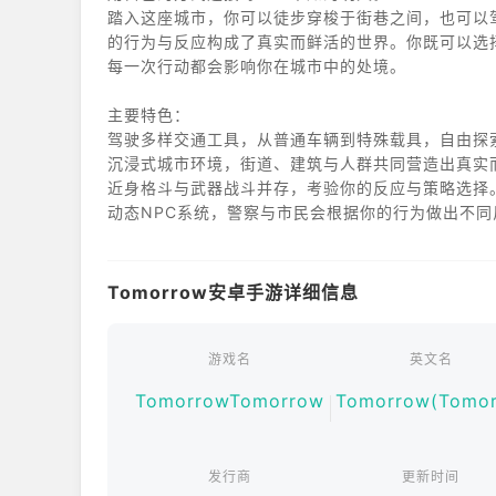
踏入这座城市，你可以徒步穿梭于街巷之间，也可以
的行为与反应构成了真实而鲜活的世界。你既可以选
每一次行动都会影响你在城市中的处境。
主要特色：
驾驶多样交通工具，从普通车辆到特殊载具，自由探
沉浸式城市环境，街道、建筑与人群共同营造出真实
近身格斗与武器战斗并存，考验你的反应与策略选择
动态NPC系统，警察与市民会根据你的行为做出不同
开放式玩法结构，没有固定路线，你的选择决定故事
《Tomorrow》并非单纯的暴力游戏，而是一场
Tomorrow安卓手游详细信息
下，迎来属于自己的明天，一切都由你决定。
游戏名
英文名
TomorrowTomorrow
Tomorrow(Tomor
发行商
更新时间