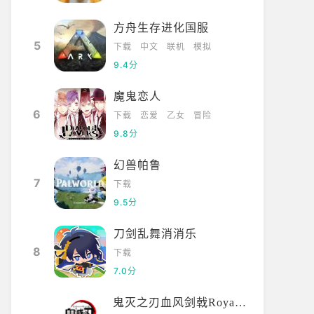
方舟生存进化国服
5
下载
中文
联机
模拟
9.4分
魔鬼恋人
6
下载
恋爱
乙女
冒险
9.8分
幻兽帕鲁
7
下载
9.5分
刀剑乱舞消消乐
8
下载
7.0分
鬼灭之刃血风剑戟Royale国际服