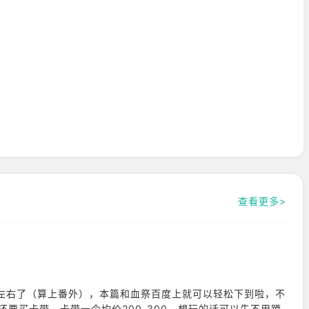
查看更多>
左右了（算上番外），本篇和血祭百度上就可以轻松下到啦，不
h还要买卡带，卡带一个均价200-300，想玩的话可以先不用蹲