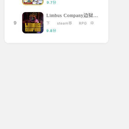
载
元
漫
拟
9.7分
Limbus Company边狱巴士
9
下
steam移
RPG
中
载
植
文
9.8分