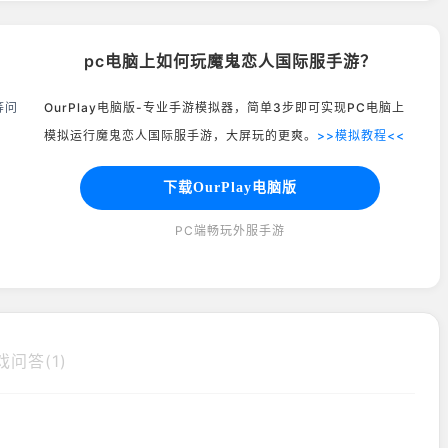
pc电脑上如何玩魔鬼恋人国际服手游？
等问
OurPlay电脑版-专业手游模拟器，简单3步即可实现PC电脑上
模拟运行魔鬼恋人国际服手游，大屏玩的更爽。
>>模拟教程<<
下载OurPlay电脑版
PC端畅玩外服手游
戏问答(1)