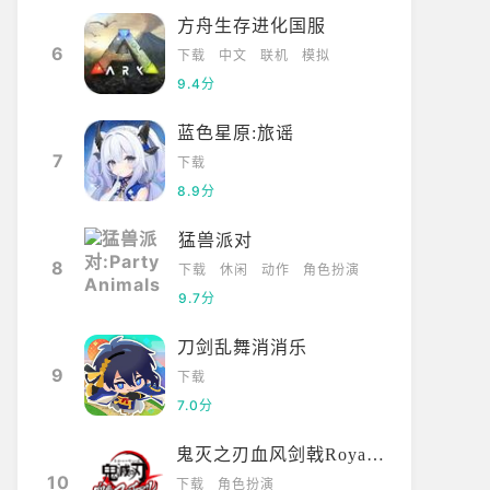
方舟生存进化国服
6
下载
中文
联机
模拟
9.4分
蓝色星原:旅谣
7
下载
8.9分
猛兽派对
8
下载
休闲
动作
角色扮演
9.7分
刀剑乱舞消消乐
9
下载
7.0分
鬼灭之刃血风剑戟Royale国际服
10
下载
角色扮演