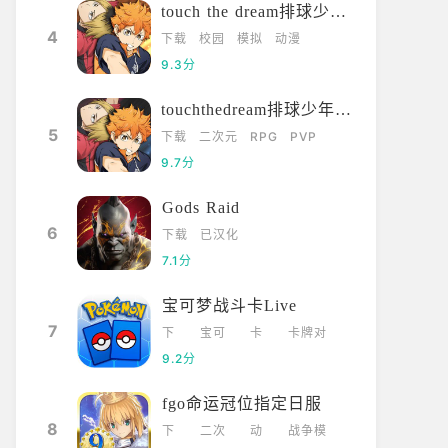
touch the dream排球少年韩服
4
下载
校园
模拟
动漫
9.3分
touchthedream排球少年日服
5
下载
二次元
RPG
PVP
9.7分
Gods Raid
6
下载
已汉化
7.1分
宝可梦战斗卡Live
7
下
宝可
卡
卡牌对
载
梦
牌
战
9.2分
fgo命运冠位指定日服
8
下
二次
动
战争模