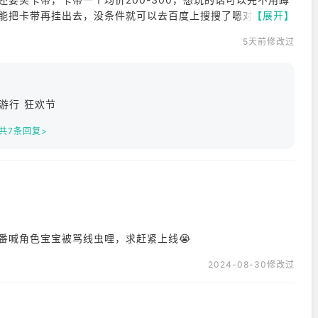
了也能把卡带再挂出去，没条件就可以去百度上搜搜了嗯对
【展开】
5天前修改过
狂游行 狂欢节
共7条回复>
看番喊角色宝宝被骂线虫哩，求赶紧上线😭
2024-08-30修改过