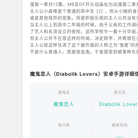
漫第一季共12集，MB及DF开头动画化为动漫第二季
主人公小森唯是个普通的高中生 [2] ，但从小她的身边就会发生一些奇怪的事情。比如你忽然能看到某人的灵魂，
或是其他怪异的现象。但是积极乐观的主人公并没有
当主人公上到高中二年级的时候，由于父亲的工作调
了艺人和名流设立的夜校。这所学校乍一看十分华丽
但主人公并不在意这样的传闻，决定转学，并寄居在
主人公就这样住进了这个被外面的人称之为“鬼屋”
不是什么普通人，而是吸血鬼。于是感受到被某种东
魔鬼恋人（Diabolik Lovers）安卓手游详细
游戏名
英文名
魔鬼恋人
Diabolik Lover
发行商
更新时间
---