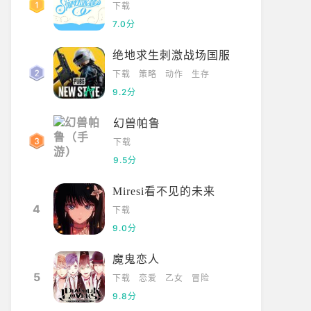
下载
7.0分
绝地求生刺激战场国服
下载
策略
动作
生存
9.2分
幻兽帕鲁
下载
9.5分
Miresi看不见的未来
4
下载
9.0分
文字
乙女
恋爱
吸血鬼
魔鬼恋人
5
下载
恋爱
乙女
冒险
9.8分