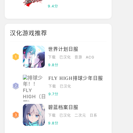
9.4分
汉化游戏推荐
世界计划日服
下载
已汉化
音游
ACG
9.8分
FLY HIGH排球少年日服
下载
已汉化
9.7分
碧蓝档案日服
下载
已汉化
二次元
日系
9.8分