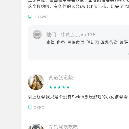
这个预约啦，有条件的入台switch买卡带，玩完
HUAWEI
他们口中的亲亲vn938
本篇 血祭 黑暗命运 伊甸园 混乱族谱 疯
贫道张道陵
求上线😭我只是个没有Swich想玩游戏的小女孩😭
OPPO
左乐我吃吃吃