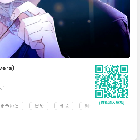
vers）
间：
[扫码加入游戏]
角色扮演
冒险
养成
剧情向
动漫