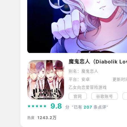
魔鬼恋人（Diabolik Lo
别名：魔鬼恋人
平台：安卓
更新时
乙女向恋爱冒险游戏
官网
谷歌账号
9.8
分
“已有
207
条点评”
1243.2万
热度