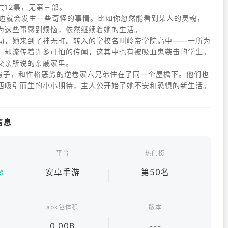
共12集，无第三部。
为这些事感到烦恼，依然继续着她的生活。
动，她来到了神无町。转入的学校名叫岭帝学院高中——一所为
，却流传着许多可怕的传闻，这其中也有被吸血鬼袭击的学生。
父亲所说的亲戚家里。
的房子，和性格恶劣的逆卷家六兄弟住在了同一个屋檐下。他们也
西吸引而生的小小期待，主人公开始了她不安和恐惧的新生活。
信息
平台
热门榜
s
安卓手游
第50名
apk包体积
版本
0.00B
---