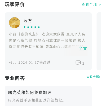
4v4契约对决，燃到停不下来！两人结成契约共享组
玩家评价
查看全部 >
合技，你主控我爆发，配合拉满爽感翻倍！秘典养成
加潜能碎片，战术百变随心搭，每一局都是新体验！
远方
【天选搭子 一拍即合】
全新智能撮合系统为你量身匹配队友！综合英雄偏
小品《我的队友》 欢迎大家欣赏 拿几个人头
角
好、分路、段位等多维信息，精准推荐天选搭档。告
你是心高气傲 原地点回城你是一顿炫耀 被人
美
别孤独单排，新赛季从默契配合开局！
偷高地你是装不知道 游戏defeat你说输得蹊跷
人
全文
送你四个大字:回炉重造（doge）
着
【双人固搭 默契升温】
vivo
2024-01-17修改过
H
双排春天来了！结成固定搭档，实时查看在线状态，
2
一键集结秒速开战！组队积累默契值，等级越高福利
越丰厚。默契搭档，越打越上头！
查看全部>
专业问答
【萌宠搭宝 伴你成长】
曙光英雄如何免费加速
结成固搭即可解锁专属宠物"搭宝"！改名、换装、升
曙光英雄手游免费加速详细教程。
级，每次互动和对局都是它的成长养分。从萌萌跟班