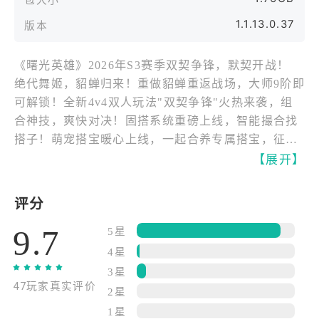
1.1.13.0.37
版本
《曙光英雄》2026年S3赛季双契争锋，默契开战！
绝代舞姬，貂蝉归来！重做貂蝉重返战场，大师9阶即
可解锁！全新4v4双人玩法"双契争锋"火热来袭，组
合神技，爽快对决！固搭系统重磅上线，智能撮合找
搭子！萌宠搭宝暖心上线，一起合养专属搭宝，征战
裂谷不孤单！
【展开】
【绝代重生 貂蝉归来】
评分
貂蝉归来，涅槃重生！貂蝉技能全面重做，飘逸舞步
9.7
暗藏杀机！操作手感超进化，大师9阶免费解锁！更有
5星
传说皮肤【貂蝉·莲华照影】惊艳亮相！全新貂蝉主题
4星
大厅同步上线，登录即享沉浸式视觉体验！
3星
47玩家真实评价
2星
【契约开战 组合百变】
1星