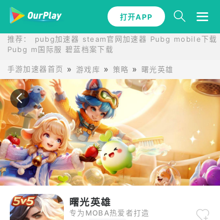
打开APP
打开APP
推荐：
pubg加速器
steam官网加速器
Pubg mobile下载
Pubg m国际服
碧蓝档案下载
手游加速器首页
游戏库
策略
曙光英雄
曙光英雄
专为MOBA热爱者打造