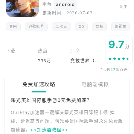
平台
android
关注
更新时间：
2026-07-03
官网
谷歌账号
二次元
3D
竞技
俯视角
9.7
分
下载
热度
厂商
——
735万
竞技世界（北京）网络技术有限公司
"已有
47
条点评"
免费加速攻略
电脑端模拟
曙光英雄国际服手游0元免费加速？
OurPlay加速器一键解决曙光英雄国际服卡顿|掉
线、延迟高等问题，曙光英雄国际服手游永久免费版
加速器。
>>加速器教程<<