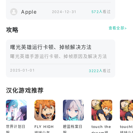
到局内信号担当，搭宝是你们并肩作战的见证者！
Apple
2024-12-31
572人
看过
【小小世界 奇趣焕新】
"小人国"主题绘卷童趣开启！童话风皮肤可爱到犯
查看全部>
攻略
规，完成任务免费领传说皮肤【哪吒·泡泡骑士】，购
买升级即可获得史诗皮肤【杨玉环·零度甜心】，快和
曙光英雄运行卡顿、掉帧解决方法
搭子闯进小人国！
曙光英雄手游运行卡顿、掉帧原因及解决方法
2025-01-01
3222人
看过
汉化游戏推荐
世界计划日
FLY HIGH
碧蓝档案日
touch the
touch
服
排球少年日
服
dream排
排球少