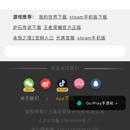
游戏推荐：
我的世界下载
steam手机版下载
炉石传说下载
王者荣耀官方正版
永恒之塔2官网入口
光遇官服
steam手机版
欢迎关注我们
关于我们
|
App下载
|
网站地图
OurPlay手游站 >
OurPlay手游站 >
版权所有©上海卓安信息科技有限公司
©沪ICP备17010969号-7
沪公网安备 31011202008264号