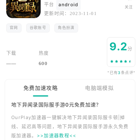
平台
android
关注
更新时间：
2023-11-01
官网
谷歌账号
角色扮演
9.2
分
下载
热度
——
600
"已有
3
条点评"
免费加速攻略
电脑端模拟
地下异闻录国际服手游0元免费加速？
OurPlay加速器一键解决地下异闻录国际服卡顿|掉
线、延迟高等问题，地下异闻录国际服手游永久免费
版加速器。
>>加速器教程<<