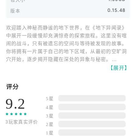
0.15.48
版本
欢迎踏入神秘而静谧的地下世界，在《地下异闻录》
中展开一段缓慢却充满惊奇的探索旅程。这里没有喧
闹的战斗，只有被遗忘的空间与等待被发现的故事。
你将拥有一片属于自己的地下区域，从最初的空旷洞
穴开始，逐步揭开隐藏在深处的异象与秘密。
【展开】
在探索过程中，你会发现形态各异的地下生物与奇异
现象。它们并非来自传说，而是被精心描绘的幻想存
评分
在，拥有独特外观与行为。通过布置环境与收集资
9.2
源，吸引新的存在出现，在你的记录与观察下，它们
5星
将逐渐展现完整的形态与习性。
4星
3星
3玩家真实评价
收集。
2星
记录并收集各种地下异闻，将它们整理进不断扩充的
1星