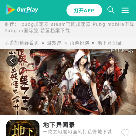
打开APP
打开APP
推荐：
pubg加速器
steam官网加速器
Pubg mobile下载
Pubg m国际服
碧蓝档案下载
手游加速器首页
游戏库
角色扮演
地下异闻录
地下异闻录
一款玄幻魔幻画风打造得地下城探险类手机游戏