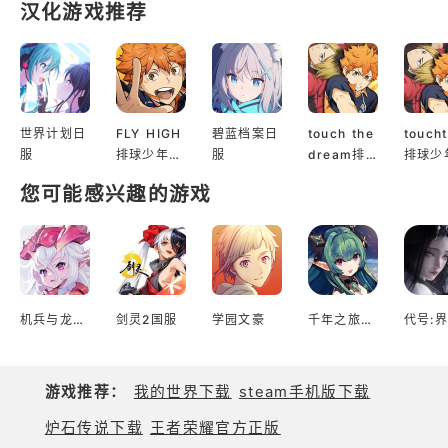
汉化游戏推荐
世界计划日
FLY HIGH
碧蓝档案日
touch the
touch
服
排球少年日
服
dream排
排球少
服
球少年韩服
服
您可能感兴趣的游戏
机兵与龙日服
剑灵2国服
学园文豪
千年之旅台服
代号:界
游戏推荐：
我的世界下载
steam手机版下载
炉石传说下载
王者荣耀官方正版