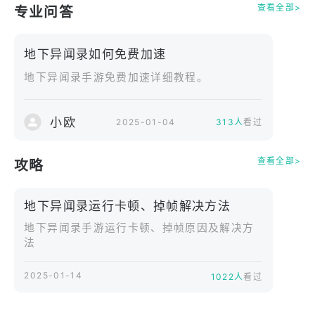
异闻图鉴，感受发现未知的纯粹乐趣。
查看全部>
专业问答
扩展。
地下异闻录如何免费加速
逐步拓展你的地下区域，解锁新的空间结构与环境元
地下异闻录手游免费加速详细教程。
素，不同布局会引来截然不同的现象与生物，为世界
注入更多变化。
小欧
2025-01-04
313人
看过
真实氛围。
细腻的环境音效与低饱和色彩营造出沉浸式地下氛
查看全部>
攻略
围，让你在安静中专注观察，获得放松而专注的体
验。
地下异闻录运行卡顿、掉帧解决方法
互动。
地下异闻录手游运行卡顿、掉帧原因及解决方
法
通过简单直观的操作与这些存在产生联系，引导它们
行动，观察变化，感受一个缓慢展开却持续生长的地
2025-01-14
1022人
看过
下异世界。