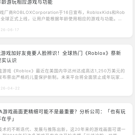
年龄游玩相应游戏与功能
戏厂商ROBLOXCorporation于16日宣布，RobloxKids和Rob
ct已在全球正式上线，让用户能根据年龄使用相应的游戏与功能。系
分配至符合其年龄的帐户。《Roblox》首席安全官麦特·考夫
026-06-17
loxKids」与「RobloxSelect」的用户将能找到绝大多数他们
并在数万款可供游玩的游戏中发掘新的心头好。在美国，
玩游戏加好友竟要人脸辨识！全球热门《Roblox》祭新
现实认识
游戏《Roblox》最近在美国内华达州达成高达1,250万美元的
宣布祭出严格的儿童保护新制。未来平台将全面禁止成年玩家和
未成年人传送私人讯息；想要跨年龄在游戏内结为好友，则要通过
026-04-22
、脸部验证，并证明两人在现实生活中确实认识，借此防堵潜在
oblox的高人气在全球拥有许多儿童玩家。（图源：GettyIma
额和解金，《Roblo
3A游戏画面更精细可能不是最重要？分析公司：「也有玩
不在乎」
技术的不断迭代、发展与推陈出新，这20年来的游戏画面可谓一