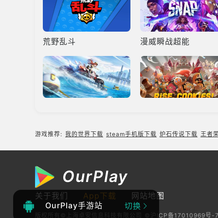
荒野乱斗
漫威瞬战超能
QQ飞车手游
跑跑姜饼人王国
游戏推荐:
我的世界下载
steam手机版下载
炉石传说下载
王者
OurPlay
黑色幸存者
饥荒口袋版
关于我们
App下载
网站地图
OurPlay手游站
切换
版权所有©上海卓安信息科技有限公司
©沪ICP备17010969号-