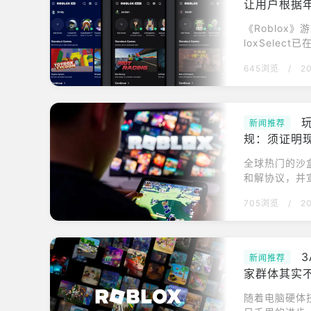
让用户根据
《Roblox》游
loxSele
统会自动将用户
645浏览
/
2
曼表示，「Rob
喜爱的游戏，
新闻推荐
规：须证明
全球热门的沙盒
和解协议，并
16岁以下的
705浏览
/
2
身分证件审查
的网路犯罪。R
ges）这笔巨
新闻推荐
家群体其实
随着电脑硬体