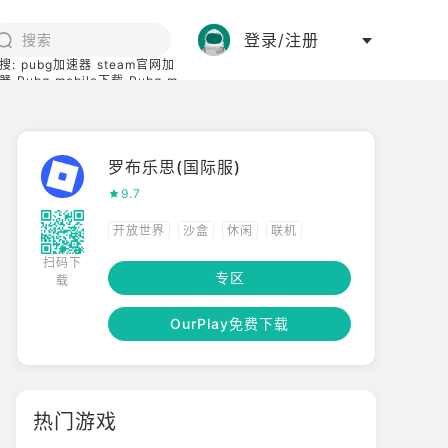
登录/注册
搜:
pubg加速器
steam官网加
器
Pubg mobile下载
Pubg m
际服
碧蓝档案下载
罗布乐思(国际服)
9.7
开放世界
沙盒
休闲
联机
扫码下
模拟
冒险
网络工具
多人
专区
载
应用
社交
单人
OurPlay免费下载
热门游戏