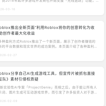
，到2018年起许多游戏开发商也开始支援「光线追踪」功能，
即便隔着萤幕，还是可以享受到与20年前的游戏画面相比无比逼
26-03-16
的游戏画面。不过，进入现在的游戏世代以来，游戏画面的发展
极限，开始减缓进步的速度，而且事实上，根据游戏市场数据公
o的调查，对于部分玩家来说，可能游戏画面的
oblox推出全新页面“利用Roblox将你的创意转化为收
帮助创作者最大化收益
多种盈利方式Roblox推出了一个新页面，展示了创作者赚钱的
新的平台数据和现实世界的成功案例。本页面介绍了各种盈利方
者奖励、开发者产品、订阅、广告和电商产品。欲了解更多信
026-02-27
面“在Roblox上将你的创造力转化为收入”。Roblox推出全新
blox将你的创意转化为收入”，旨在帮助创作者最大化收益。Rob
全球拥有1.44亿用户
Roblox分享自己AI生成游戏工具，但宣传片被抓包直接
远征队》素材引侵权质疑
的新实验性AI专案「ProjectGenie」亮相之后，由于能让所有人
示词、图片生成可互动游戏世界，而引发了许多投资人对于游戏
忧，让许多游戏厂商的股价应声下跌。而现在，国外超火红游戏
2026-02-09
ox也分享了自己做出的类似模型，只是变成了能让游戏创建者们用