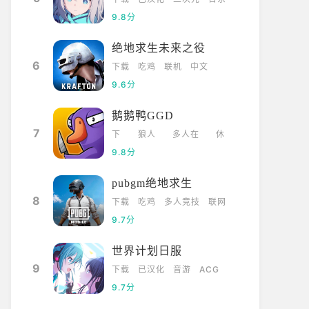
9.8分
绝地求生未来之役
6
下载
吃鸡
联机
中文
9.6分
鹅鹅鸭GGD
7
下
狼人
多人在
休
载
杀
线
闲
9.8分
pubgm绝地求生
8
下载
吃鸡
多人竞技
联网
9.7分
世界计划日服
9
下载
已汉化
音游
ACG
9.7分