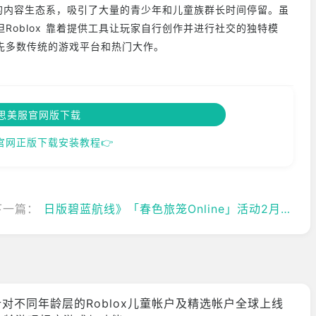
庞大的内容生态系，吸引了大量的青少年和儿童族群长时间停留。虽
Roblox 靠着提供工具让玩家自行创作并进行社交的独特模
先多数传统的游戏平台和热门大作。
思美服官网版下载
官网正版下载安装教程👉
下一篇：
日版碧蓝航线》「春色旅笼Online」活动2月26日开跑可获得全新UR「莫斯科」
针对不同年龄层的Roblox儿童帐户及精选帐户全球上线