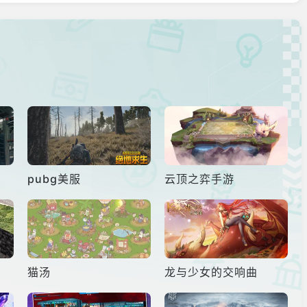
动的游戏短片。只不过，与Google的「ProjectGenie」推
多ㄧ般民众
pubg美服
云顶之弈手游
猫汤
龙与少女的交响曲