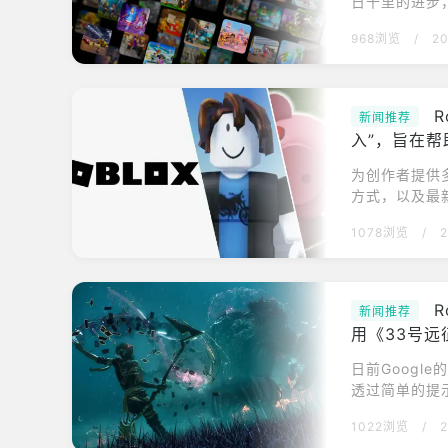
日千里的进步
让玩家们现在
968浏览
/
20
真、栩栩如生
似乎已经到了
司NewZo
R
新闻推荐
入”，旨在
为创作者提供
方式，以及最
式，包括创作
1078浏览
/
2
息，请查看新页
页面“利用Ro
lox是一个在
新闻推荐
用《33号
日前Google
透过简单的提
产业前景的担
1022浏览
/
平台Robl