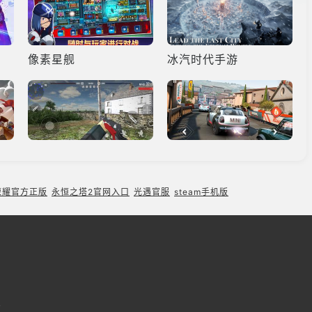
像素星舰
冰汽时代手游
Polyfield
反叛赛车
荣耀官方正版
永恒之塔2官网入口
光遇官服
steam手机版
宝可梦home
火影忍者手游
7