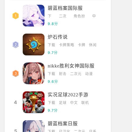
碧蓝档案国际服
下
二次
角色扮
中
载
元
演
文
9.8分
炉石传说
下载
卡牌策略
卡牌
休闲
9.7分
nikke胜利女神国际服
下载
射击
二次元
动漫
9.6分
实况足球2022手游
4
下载
足球
中文
联机
9.7分
碧蓝档案日服
5
下载
已汉化
二次元
日系