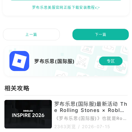
罗布乐思美服官网正版下载安装教程👉
上一篇
下一篇
罗布乐思(国际服)
专区
相关攻略
罗布乐思(国际服)最新活动 Th
e Rolling Stones × Roblox
联动活动 和 Roblox Inspire
《罗布乐思(国际服)》也就是Robl
2026 创作者活动
ox国际服，是一个集合多人游戏、
2363浏览
/
2026-07-15
虚拟演唱会、品牌联动、创作者活