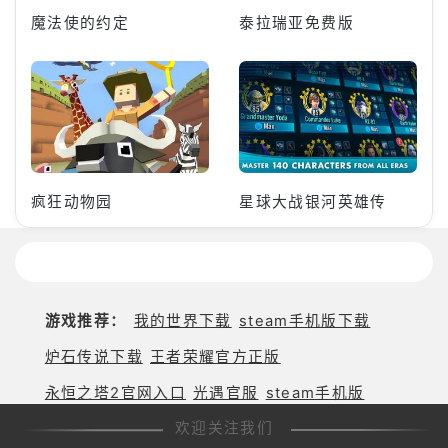
魔法使的约定
泰拉瑞亚免费版
疯狂动物园
星球大战银河英雄传
游戏推荐：
我的世界下载
steam手机版下载
炉石传说下载
王者荣耀官方正版
永恒之塔2官网入口
光遇官服
steam手机版
欢迎关注我们