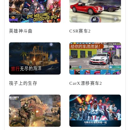
英雄神斗曲
CSR赛车2
筏子上的生存
CarX漂移赛车2