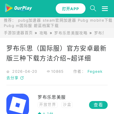
打开APP
推荐：
pubg加速器
steam官网加速器
Pubg mobile下载
Pubg m国际服
碧蓝档案下载
手游加速器首页
攻略
罗布乐思美服攻略
罗布乐思
罗布乐思（国际服）官方安卓最新
版三种下载方法介绍~超详细
2026-04-20
10865
作者：
Fegeek
去分享
罗布乐思美服
查看
开放世界
沙盒
休闲
联机
模拟