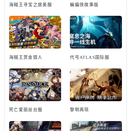
海贼王寻宝之旅美服
蝙蝠侠故事版
海贼王赏金猎人
代号ATLAS国际服
死亡爱丽丝台服
黎明再现