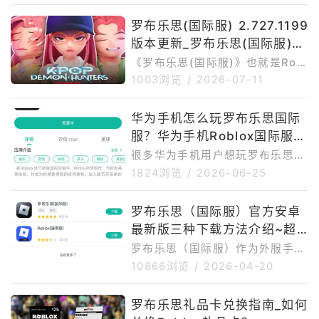
动和玩家社区内容的平台。由于R
罗布乐思(国际服) 2.727.1199
oblox活动更新频率较高，玩家在
参加活动时需要注意活动时间，优
版本更新_罗布乐思(国际服)2.
先参加正在进行中或即将开始的活
727.1199最新版下载安装
《罗布乐思(国际服)》也就是Robl
动，已经结束的活动则不建议再作
ox国际服，是一款集合多人在线、
1003浏览
/
2026-07-11
为重点参与。截至目前，比较值得
沙盒创造、角色扮演、社交互动和
关注的进行中/即将开始活动主要
用户自制内容的平台型游戏。根据
有TheRollingStones×Roblox
华为手机怎么玩罗布乐思国际
OurPlay页面信息，当前OurPlay
联动活动和RobloxInspire20
服？华为手机Roblox国际服下
收录的Roblox罗布乐思国际服最
新官方版为v2.727.1199；第三方
载安装运行攻略
很多华为手机用户想玩罗布乐思国
版本记录页面也显示，Roblox2.7
际服Roblox，却经常遇到无法直
1824浏览
/
2026-06-25
27.1199于2026年6月26日发布，
接下载、安装后打不开、提示缺少
上一个版本为2.726.1142。一、
谷歌服务、登录异常、网络连接
罗布乐思（国际服）官方安卓
罗布乐思(国际服)2.727.1199
慢、进入地图卡顿等问题。造成这
最新版三种下载方法介绍~超
些情况的主要原因在于，Roblox
国际服对谷歌运行环境和海外网络
详细
罗布乐思（国际服）作为外服手
连接都有一定要求，而华为手机本
游，在国内下载安装存在一定门
10866浏览
/
2026-04-20
身通常不自带完整的谷歌服务框
槛。首先是网络问题，游戏官网、
架，因此直接安装游戏很容易出现
谷歌商店以及游戏资源加载在国内
罗布乐思礼品卡兑换指南_如何
兼容或运行问题。针对华为手机用
可能不够稳定，下载过程中容易出