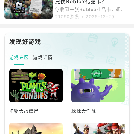
户，比较简单的解决方法是通过O
兑换Roblox礼品卡？
现速度慢、连接失败或中断。其次
urPlay下载安装并运行Roblo
是谷歌环境依赖，部分安卓设备若
你收到一张Roblox礼品卡，想把
未安装GooglePlay服务，可能无
里面的钱充值到你的账户吗？好消
21090浏览
/
2025-12-29
法正常下载、更新或启动游戏。再
息是，这比你想象的要简单得多。
者，国际服还可能受到地区限制，
不过，我首先需要确认你是在手机
部分用户在应用商店内无法直接搜
还是电脑上兑换Robux。以下是所
索到游戏。如果选择APK手动安
有关于如何将Robux充值到账户的
发现好游戏
装，还需要开启未知来源应用权
信息，方便你随时查看。如何兑换
限，不同
Roblox礼品卡首先，你无法在手
游戏专区
游戏详情
机上兑换Roblox礼品卡；你必须
在电脑或笔记本电脑上操作。要兑
换礼品卡，你需要按照以下步骤操
作：访问此网站。如果你已有账
户，请登录。如果没有账
植物大战僵尸
球球大作战