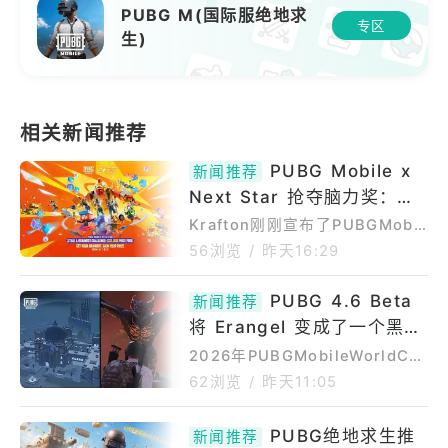
PUBG M(国际服绝地求
专区
生)
PUBG Mobile x
新闻推荐
Next Star 抢夺脑力奖：创
作者如何争夺2万美元奖金
Krafton刚刚宣布了PUBGMobil
exNextStar“偷走脑力挑战赛”。
56浏览
/
昨天16:29
这项比赛将为创作者提供赢取2万
美元奖金池的机会。比赛将围绕
PUBG 4.6 Beta
新闻推荐
“脑力风暴”（Brainrot）主题地
将 Erangel 变成了一个黑暗
图展开，创作者可以在这些地图
上游玩、收集金币，并将他们的
奇幻战场
2026年PUBGMobileWorldCu
游戏过程转化为引人入胜的内
p（PMWC）在巴黎继续升温。
62浏览
/
昨天11:05
容。该活动是PUBGMOBILENe
根据赛事报道，PMWC2026作
xtStar创作者计划的一部分，旨
为本年度PUBGMobile赛事体系
PUBG绝地求生推
在支持创作者及其内容。PUBG
新闻推荐
中的重量级中期世界赛，于8月上