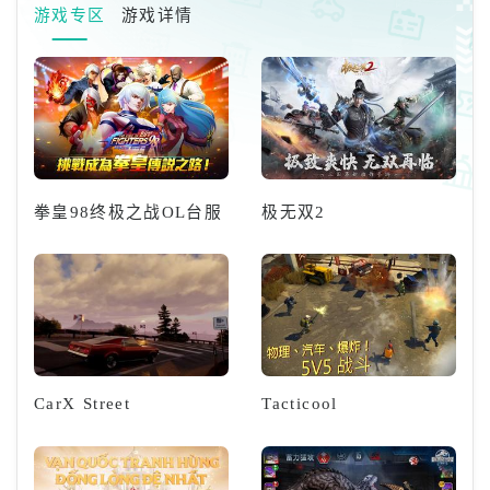
祝该项目即将上线，KRAFTON
游戏专区
游戏详情
与Overwolf旗下模组与扩充元件
平台之一CurseForge合作，举
办「PUBGxCurseForgeUGC创
作大赛」，提供总金
拳皇98终极之战OL台服
极无双2
CarX Street
Tacticool