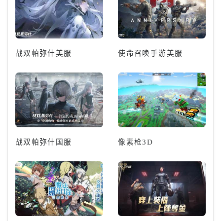
战双帕弥什美服
使命召唤手游美服
战双帕弥什国服
像素枪3D