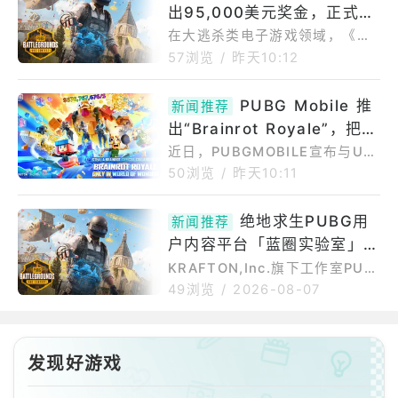
MobilexNextStarSteal
旬在法国巴黎展开，赛事总奖金
出95,000美元奖金，正式进
达到302.5万美元，整体赛制分
军由Roblox和Fortnite引领
在大逃杀类电子游戏领域，《绝
为小组赛、存活赛和总决赛三个
地求生：战场》（PUBG:Battle
的创作者沙盒游戏世界
57浏览
/
昨天10:12
阶段。小组赛从8月6日开始，持
grounds）早已不复2018年的
续4天，随后进入8月11日至12日
辉煌，但在内容创作领域，这款
PUBG Mobile 推
的SurvivalStage，最终在8月1
新闻推荐
曾名为《绝地求生》（PlayerUn
4日至16日上演三天总决赛。从
known&#39;sBattleground
出“Brainrot Royale”，把梗
分组
s）的游戏才刚刚起步。随着《绝
文化搬进 World of Wonde
近日，PUBGMOBILE宣布与UG
地求生》开发商Krafton打造名
r
C游戏工作室DoBigStudios合
50浏览
/
昨天10:11
为《绝地求生：游乐场》（PUB
作，在其WorldofWonder（WO
G:Playgrounds）的世界创作引
W）创作平台中推出全新体验“Br
擎，他们发起了一项竞赛，将向
绝地求生PUBG用
新闻推荐
ainrotRoyale”。这次联动的核
在《绝地求生》中创作内容的
户内容平台「蓝圈实验室」将
心，不再只是传统意义上的枪战
对抗，而是把近几年在互联网上
登场官方推出总奖金95,000
KRAFTON,Inc.旗下工作室PUB
爆红的“Brainrot”梗文化、角色
GSTUDIOS将于《绝地求生》中
美金模组创作大赛
49浏览
/
2026-08-07
收藏和轻度策略玩法，融合进PU
推出「PUBG：蓝圈实验室（PU
BGMobile的用户自制内容生态
BG:Playgrounds）」，这是PU
里，形成一个更偏娱乐化、节奏
BG游戏内的新枢纽中心，玩家能
更快的多人模式。根据官方说法
发现好游戏
在此探索并游玩其他玩家创作的
游戏。官方今（6）日宣布，为庆