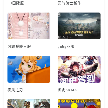
lol国际服
元气骑士新作
闪耀暖暖日服
pubg亚服
疾风之刃
御史SAMA