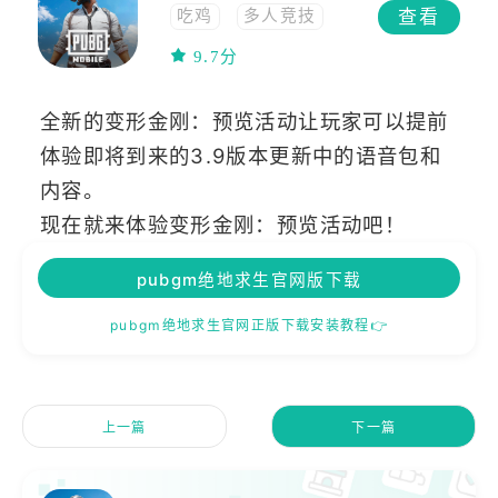
查看
吃鸡
多人竞技
联网
策略
9.7分
动作
联机
多人在线
生存
全新的变形金刚：预览活动让玩家可以提前
高画质
沙盒
体验即将到来的3.9版本更新中的语音包和
多人
开放世界
内容。
射击
FPS
竞技
移植
枪战
现在就来体验变形金刚：预览活动吧！
steam移植
TPS
pubgm绝地求生官网版下载
pubgm绝地求生官网正版下载安装教程👉
上一篇
下一篇