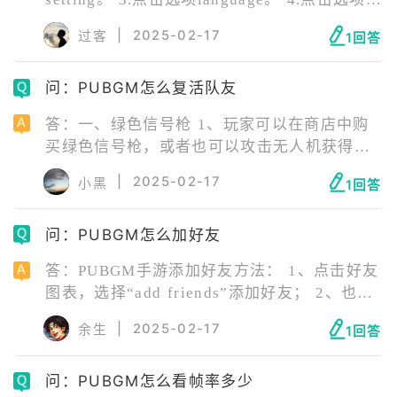
change changes。 5.找到简体中文选择后点击
|
2025-02-17
过客
1回答
confirm（确认）。
问：PUBGM怎么复活队友
答：一、绿色信号枪 1、玩家可以在商店中购
买绿色信号枪，或者也可以攻击无人机获得信
号枪。 2、当队友被击杀以后，就可以使用绿
|
2025-02-17
小黑
1回答
色信号枪让队友复活了。 3、需要注意的是复
活的队友没有任何的装备并且将会掉落在信号
问：PUBGM怎么加好友
枪发射范围附近，所以我们离毒圈远点再复活
队友。
答：PUBGM手游添加好友方法： 1、点击好友
图表，选择“add friends”添加好友； 2、也可
在页面下方点击聊天室，在聊天室中添加好
|
2025-02-17
余生
1回答
友； 3、或者世界选项中点击好友的头像，弹
出下拉菜单。
问：PUBGM怎么看帧率多少