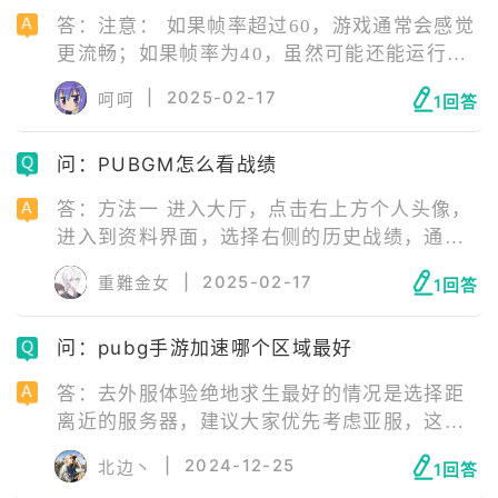
答：注意： 如果帧率超过60，游戏通常会感觉
更流畅；如果帧率为40，虽然可能还能运行，
但可能会出现卡顿现象。 1、打开游戏点击屏
|
2025-02-17
呵呵
1回答
幕右上角的三条杠 2、在下拉菜单中选择“显示
帧率”或“帧率选项”。 3、进入游戏后，能够在
问：PUBGM怎么看战绩
屏幕的左上角看到一个不太清晰的黄色数字，
那个数字就是帧率。
答：方法一 进入大厅，点击右上方个人头像，
进入到资料界面，选择右侧的历史战绩，通过
向上滑动就可以查看到自己的历史战绩。 方法
|
2025-02-17
重難金女
1回答
二 在资料界面，点击左侧的个人战绩进入，也
可以查看自己的个人战绩。
问：pubg手游加速哪个区域最好
答：去外服体验绝地求生最好的情况是选择距
离近的服务器，建议大家优先考虑亚服，这也
是我国玩家最多的服务器，如果想要体验其他
|
2024-12-25
北边丶
1回答
服务器，换换对手，也可以去韩服，距离也不