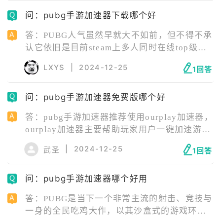
算太远。 既然都需要去外服体验游戏了，肯定
问：pubg手游加速器下载哪个好
是少不了加速器的陪衬的，例如ourplay加速
器，提速后的增幅效果非常显著，大大改善玩
答：PUBG人气虽然早就大不如前，但不得不承
家的游戏质量。
认它依旧是目前steam上多人同时在线top级的
热门联机FPS游戏。现在游玩游戏还是推荐使用
LXYS
|
2024-12-25
1回答
ourplay加速器，ourplay加速器是一款专业手
游加速应用，致力于为用户提供更加流畅的游
问：pubg手游加速器免费版哪个好
戏加速服务，让众多喜欢玩外服游戏的玩家体
验到更加优质的游戏内容。
答：pubg手游加速器推荐使用ourplay加速器，
ourplay加速器主要帮助玩家用户一键加速游
戏，解决延迟波动、丢包掉线、无法登录等问
|
2024-12-25
武圣
1回答
题，提高稳定性，让你更畅快的玩游戏。而且
其中还收录了上万款全球手游，其中包含了绝
问：pubg手游加速器哪个好用
地求生、Goose Goose Duck、使命召唤、
Apex英雄手游、云顶之弈、冬日计划等热门游
答：PUBG是当下一个非常主流的射击、竞技与
戏。
一身的全民吃鸡大作，以其沙盒式的游戏环境