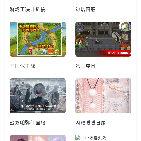
游戏王决斗链接
幻塔国服
王国保卫战
死亡突围
战双帕弥什国服
闪耀暖暖日服