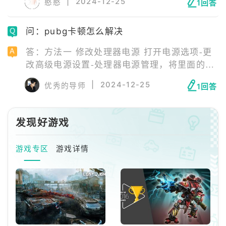
|
2024-12-25
憨憨
1回答
《pubgm》并享受加速效果。
问：pubg卡顿怎么解决
答：方法一 修改处理器电源 打开电源选项-更
改高级电源设置-处理器电源管理，将里面的处
理器最小状态调整至适合电脑自身配置的比
|
2024-12-25
优秀的导师
1回答
例，然后点击确定即可。 方法二 使用加速器
绝地求生是一款外服游戏，目前还是要搭配加
速器玩，不然游戏会出现卡顿、掉线的情况，
发现好游戏
推荐ourplay加速器，加速绝地求生稳定流畅，
不卡顿不掉线。
游戏专区
游戏详情