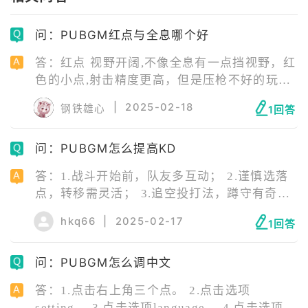
问：PUBGM红点与全息哪个好
答：红点 视野开阔,不像全息有一点挡视野，红
色的小点,射击精度更高，但是压枪不好的玩家,
使用红点可能会出现准心跳动幅度过大，导致
|
2025-02-18
钢铁雄心
1回答
控制不佳。红点在瞄准颜色相近的目标时,在瞄
准高处敌人(枪口对着天空)会出现看不见点(强
问：PUBGM怎么提高KD
光的原因)，近距离扫射,比全息更需要鼠标操
作。(因为你需要将一个小点不断瞄准到一个人
答：1.战斗开始前，队友多互动； 2.谨慎选落
身上)
点，转移需灵活； 3.追空投打法，蹲守有奇
效； 4.对手正交火，一定要劝架； 5.关键时刻
hkq66
|
2025-02-17
1回答
到，稳重决赛圈； 6.想要评分高，枪法是基
石。
问：PUBGM怎么调中文
答：1.点击右上角三个点。 2.点击选项
setting。 3.点击选项language。 4.点击选项