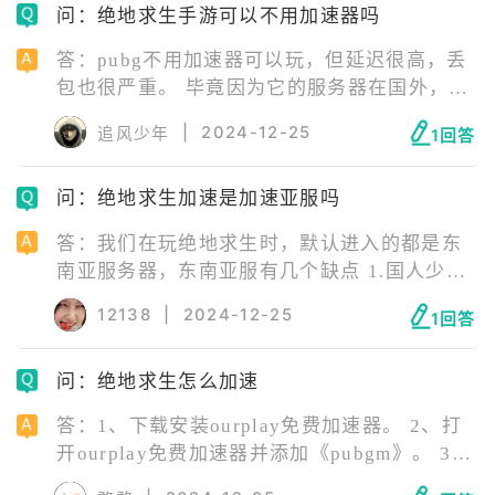
问：绝地求生手游可以不用加速器吗
网络资源，导致绝地求生手游的网络连接不
畅。 此时，建议大家关闭一些不必要的后台应
答：pubg不用加速器可以玩，但延迟很高，丢
用，释放更多的网络带宽给游戏。 也可以使用
包也很严重。 毕竟因为它的服务器在国外，所
ourplay加速器，一键加速游戏后即可告别网络
以如果不通过加速器，很难保证游戏可以顺利
卡顿，流畅进行游戏。
|
2024-12-25
追风少年
1回答
运行。所以还是建议配合ourplay免费加速器使
用。
问：绝地求生加速是加速亚服吗
答：我们在玩绝地求生时，默认进入的都是东
南亚服务器，东南亚服有几个缺点 1.国人少，
队友都是说外语，沟通不方便，游戏体验差 2.
12138
|
2024-12-25
1回答
游戏卡顿，丢包率高，由于服务器在新加坡，
国内直连游戏服务器会造成瞬移，掉线的情况
问：绝地求生怎么加速
想要进入亚洲服务器需要使用ourplay加速器加
速绝地求生后，才能进入亚服，加速后会智能
答：1、下载安装ourplay免费加速器。 2、打
筛选过滤亚洲服务器进行匹配，而且可以有效
开ourplay免费加速器并添加《pubgm》。 3、
解决ping高，丢包的问题。
选择最佳加速路线进行加速。 4、启动