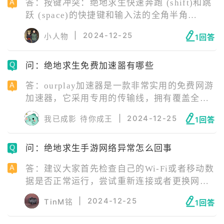
答：按键冲突：绝地求生快速奔跑 (shift)和跳
跃 (space)的快捷键和输入法的全角半角
(shift+space)切换冲突了。解决方法是在电脑
|
2024-12-25
小人物
1回答
右下角右键输入法，选择高级键设置，点击全
角半角切换，选择更改按键顺序，先勾选启用
问：绝地求生免费加速噐有哪些
按键顺序，再取消勾选。
答：ourplay加速器是一款非常实用的免费网游
加速器，它采用专用的传输线，拥有覆盖全国
的专属节点，支持大量热门游戏加速服务，PC
|
2024-12-25
我已成影 待你成王
1回答
端和移动端都可以适配，包括:绝地求生，魔兽
世界，守望先锋等、Steam、Origin等平台的所
问：绝地求生手游网络异常怎么回事
有游戏，帮助用户解决各类游戏网络问题，带
给用户无忧舒适的游戏体验。
答：建议大家首先检查自己的Wi-Fi或者移动数
据是否正常运行，尝试重新连接或者更换网络
环境。 如果网络没有问题，那么可能是服务器
|
2024-12-25
TinM铭
1回答
临时故障，可以稍等片刻再尝试登录。 其次，
一些后台运行的应用程序也可能会占用大量的