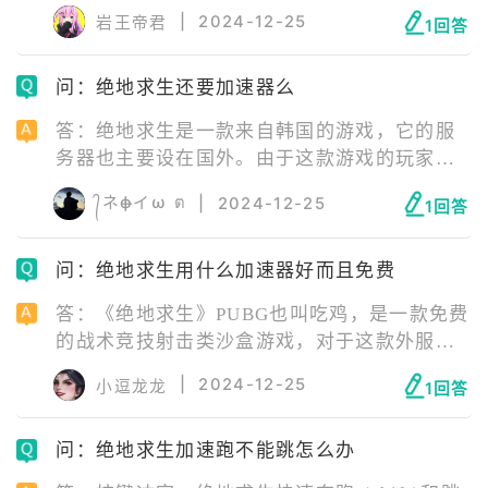
和孤岛生存玩法在全球范围内享有盛名。但是
|
2024-12-25
岩王帝君
1回答
无论怎么玩吃鸡，我们绕不开的只有一个最最
核心的游戏因素——网络环境。但是只要大家
问：绝地求生还要加速器么
体验过ourplay加速器的话，相信网络延迟问题
将不再困扰大家。ourplay加速器在完全免费的
答：绝地求生是一款来自韩国的游戏，它的服
同时加速效果还好，适合所有游戏玩家使用。
务器也主要设在国外。由于这款游戏的玩家众
多，且国内并没有这款游戏的服务器，再加上
᭄ネф̶イω ต
|
2024-12-25
1回答
国内的网络限制，所以如果不使用加速器，很
难保证游戏能够顺利运行。因此，目前玩绝地
求生还是需要加速器的，且必须是一款专业
问：绝地求生用什么加速器好而且免费
的，能提供专业加速服务的吃鸡加速器，推荐
答：《绝地求生》PUBG也叫吃鸡，是一款免费
使用ourplay加速器，完全免费的同时加速效果
的战术竞技射击类沙盒游戏，对于这款外服游
也十分优秀。
戏，有不少玩家在游玩过程中遇到卡大厅、进
|
2024-12-25
小逗龙龙
1回答
不去游戏、延迟高、闪退、掉线等问题，要流
畅游玩《绝地求生》，是需要加速器的帮助，
问：绝地求生加速跑不能跳怎么办
推荐使用ourplay加速器。