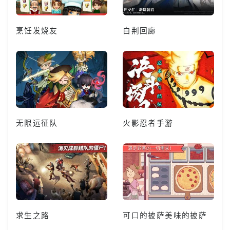
烹饪发烧友
白荆回廊
无限远征队
火影忍者手游
求生之路
可口的披萨美味的披萨