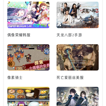
偶像荣耀韩服
天龙八部2手游
像素骑士
死亡爱丽丝美服