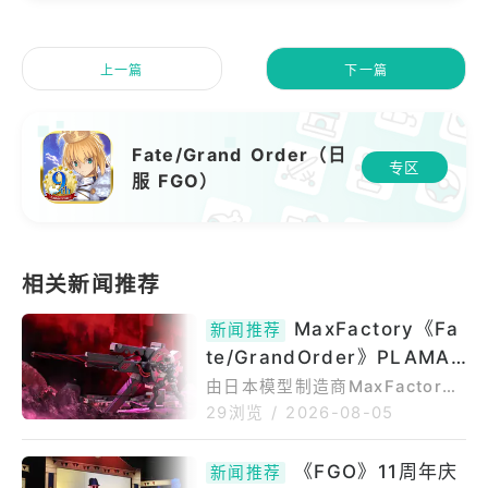
上一篇
下一篇
Fate/Grand Order（日
专区
服 FGO）
MaxFactory《Fa
新闻推荐
te/GrandOrder》PLAMAT
EAShielder/玛修·基利艾拉
由日本模型制造商MaxFactory
宣布，出自《Fate/GrandOrde
特[奥特瑙斯]BlackBarrelEd
29浏览
/
2026-08-05
r》的「PLAMATEAShielder/
ition模型 预定2027年4月贩
玛修·基利艾拉特[奥特瑙斯]Blac
售
《FGO》11周年庆
新闻推荐
kBarrelEdition」的组装式塑胶