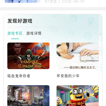
r／谜之AlterEgo・Λ（第二再
型 预计2027年6月贩售
97浏览
/
2026-08-01
asengle株式会社）谨此告知，
临）完成品模型」商品介绍本商
面向智能手机的FateRPG《Fat
品出自手机游戏《Fate/GrandO
e/GrandOrder》（以下简称FG
rder》，将从者「谜之AlterEg
发现好游戏
o・Λ」以第二再临造型立体化。
由Flare推出的涂装完成品模型，
以原创姿势再现了角色身穿简约
游戏专区
游戏详情
服装、荷叶边与蝴蝶结呈现细腻
动感的经典姿态。商品包含本体
及专用台座，服装的珍珠感与光
泽表现细致，发丝采用透明零件
施以渐层涂
吸血鬼幸存者
早安我的少年