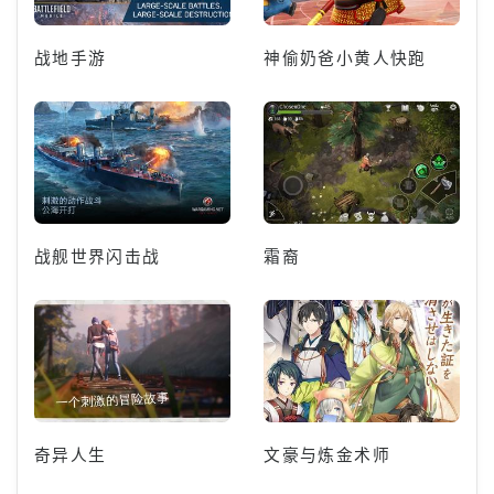
战地手游
神偷奶爸小黄人快跑
战舰世界闪击战
霜裔
奇异人生
文豪与炼金术师