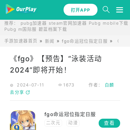
打开APP
推荐：
pubg加速器
steam官网加速器
Pubg mobile下载
Pubg m国际服
碧蓝档案下载
手游加速器首页
新闻
fgo命运冠位指定日服
《fg
《fgo》【预告】“泳装活动
2024”即将开始！
2024-07-11
1673
作者：
白麟
去分享
fgo命运冠位指定日服
查看
二次元
动漫