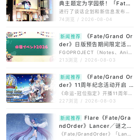
典主题定为学园祭！「Fate/
模型，商品预购期间为2026年0
Grand Order Fes. 2026
8月01日〜2026年10月07日；
进行了谈话企划和新信息发布的
商品发售日期预定于2027年4月
迦勒底学园祭 ～11th Anniv
主舞台从欢迎区域径直前行，映
74浏览
/
2026-08-04
贩售。◆逆说构造体〔黑枪〕，
入眼帘的将是配备了巨型显示器
ersary～」活动报道！
于PLAMATEA成形——用御主之
的主舞台是。这里有各种各样的
《Fate/Grand Or
手组装系列最大级砲身吧！出自
新闻推荐
谈话企划以及为本次活动压轴FG
超人气手机游戏
der》日版预告期间限定活动
O迦勒底放送局11周年特别节目
被实施了。本次观赏了“开场舞
「泳装活动2026」自8月中
FGOPROJECT（Notes、Anipl
台”与“通往最终章的尾声”，在此
ex，Lasengle）旗下智慧型手
旬开跑
213浏览
/
2026-08-03
介绍其盛况。介绍活动内容的开
机RPG《Fate/GrandOrder》
场舞台！主舞台首个节目是开场
日版，官方于8月1日进行的实体
《Fate/Grand Or
舞台。主人对此再熟悉不过了。
新闻推荐
活动「FGOFes.2026工作人员
指令卡叔叔事情加纳先生/女士、
der》11周年纪念活动开启 5
谈话秀」当中，预告自8月中旬举
金泽先生/女士、石仓先生/女士
办期间限定「泳装活动2026」，
★(SSR)哈桑·萨巴赫(阿兹莱
《命运-冠位指定》开播11周年全
登场后，将介绍舞台阵容和
并抢先公开活动中登场的部分从
新从者「★5(SSR)哈桑·萨巴赫
尔)」全新登场
227浏览
/
2026-08-03
者等情报。官方表示，作为2026
(阿兹莱尔)」全新登场迦勒底新
年泳装活动决定将在8月中旬举
增了内容「阿兹莱尔之庙」举办
Flare《Fate/Gra
办，完成「第1部序章（特异点F
新闻推荐
兽之指令召唤&福袋召唤&命运指
燃烧污染都市冬木）」即可参
ndOrder》Lancer／谜之Al
令召唤(七骑士)&命运指令召唤
与。面
(Extra)FGOPROJECT（Notes
terEgo・Λ（第二再临）模
《Fate/GrandOrder》「Lance
有限公司、Aniplex株式会社、L