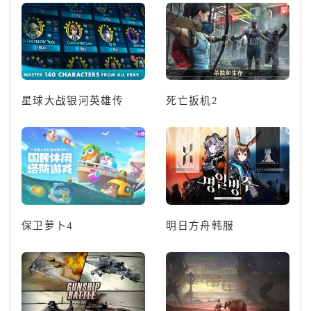
星球大战银河英雄传
死亡扳机2
保卫萝卜4
明日方舟韩服