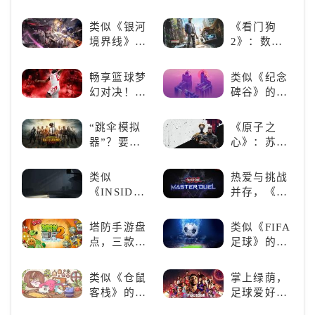
兽，引爆全
《落日山
程碑：《原
球期待！
丘》
神》
类似《银河
《看门狗
境界线》的
2》：数字
二次元战棋
世界的精彩
类手游推
狂欢
畅享篮球梦
类似《纪念
荐：极致策
幻对决！
碑谷》的解
略，无限可
《NBA
谜类游戏推
能
2K24梦幻球
荐：体验沉
“跳伞模拟
《原子之
队》类似游
浸式解谜，
器”？要
心》：苏联
戏精选
拾取遗失的
“苟”还是要
科幻风下的
碎片
“刚”？
游戏盛宴与
类似
热爱与挑战
瑕疵
《INSIDE》
并存，《游
的解谜类游
戏王：大师
戏！快动起
决斗》，牌
塔防手游盘
类似《FIFA
你的小脑筋
佬都爱玩的
点，三款不
足球》的足
来通关！
游戏是啥
容错过的塔
球类比赛推
样？
防佳作
荐！快来赢
类似《仓鼠
掌上绿荫，
得世界冠军
客栈》的萌
足球爱好者
吧！
宠类游戏推
必玩：《实