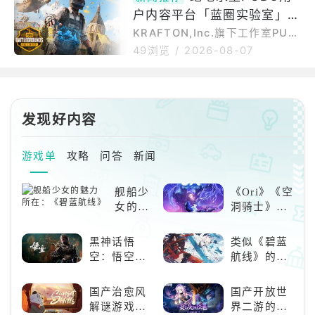
ainrotRoyale”。这次联动的核
在《绝地求生》中创作内容的
户内容平台「蓝圈实验室」将
心，不再只是传统意义上的枪战
对抗，而是把近几年在互联网上
登场官方推出总奖金95,000
KRAFTON,Inc.旗下工作室PUB
爆红的“Brainrot”梗文化、角色
GSTUDIOS将于《绝地求生》中
美金模组创作大赛
49浏览
/
2026-08-07
收藏和轻度策略玩法，融合进PU
推出「PUBG：蓝圈实验室（PU
BGMobile的用户自制内容生态
BG:Playgrounds）」，这是PU
里，形成一个更偏娱乐化、节奏
BG游戏内的新枢纽中心，玩家能
更快的多人模式。根据官方说法
在此探索并游玩其他玩家创作的
发现好内容
游戏。官方今（6）日宣布，为庆
祝该项目即将上线，KRAFTON
与Overwolf旗下模组与扩充元件
游戏单
攻略
问答
新闻
平台之一CurseForge合作，举
办「PUBGxCurseForgeUGC创
舰船少
《Ori》《空
作大赛」，提供总金
女的魅
洞骑士》
力所
《死亡细
在：
胞》横向对
黑神话悟
类似《碧蓝
《碧蓝
比，不知道
空：悟空携
航线》的养
航线》
入手那个看
万钧之力归
成类游戏！
这里
来，游戏界
养成你的梦
国产治愈风
国产开放世
的东方巨
想！
解谜游戏
界二游的里