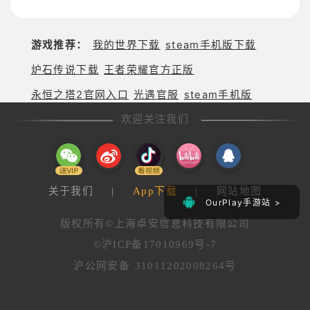
的竞速之旅
娱乐尽在手
未
中！
来
战
游戏推荐：
我的世界下载
steam手机版下载
场；
跑
炉石传说下载
王者荣耀官方正版
酷
永恒之塔2官网入口
光遇官服
steam手机版
突
袭，
欢迎关注我们
改
写
战
斗
格
关于我们
|
App下载
|
网站地图
局！
OurPlay手游站 >
版权所有©上海卓安信息科技有限公司
©沪ICP备17010969号-7
沪公网安备 31011202008264号