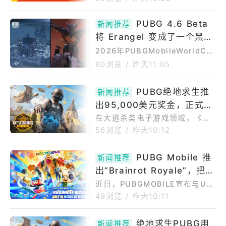
这项比赛将为创作者提供赢取2万
美元奖金池的机会。比赛将围绕
PUBG 4.6 Beta
新闻推荐
“脑力风暴”（Brainrot）主题地
将 Erangel 变成了一个黑暗
图展开，创作者可以在这些地图
上游玩、收集金币，并将他们的
奇幻战场
2026年PUBGMobileWorldCu
游戏过程转化为引人入胜的内
p（PMWC）在巴黎继续升温。
60浏览
/
昨天11:05
容。该活动是PUBGMOBILENe
根据赛事报道，PMWC2026作
xtStar创作者计划的一部分，旨
为本年度PUBGMobile赛事体系
PUBG绝地求生推
在支持创作者及其内容。PUBG
新闻推荐
中的重量级中期世界赛，于8月上
MobilexNextStarSteal
旬在法国巴黎展开，赛事总奖金
出95,000美元奖金，正式进
达到302.5万美元，整体赛制分
军由Roblox和Fortnite引领
在大逃杀类电子游戏领域，《绝
为小组赛、存活赛和总决赛三个
地求生：战场》（PUBG:Battle
的创作者沙盒游戏世界
56浏览
/
昨天10:12
阶段。小组赛从8月6日开始，持
grounds）早已不复2018年的
续4天，随后进入8月11日至12日
辉煌，但在内容创作领域，这款
PUBG Mobile 推
的SurvivalStage，最终在8月1
新闻推荐
曾名为《绝地求生》（PlayerUn
4日至16日上演三天总决赛。从
known&#39;sBattleground
出“Brainrot Royale”，把梗
分组
s）的游戏才刚刚起步。随着《绝
文化搬进 World of Wonde
近日，PUBGMOBILE宣布与UG
地求生》开发商Krafton打造名
r
C游戏工作室DoBigStudios合
49浏览
/
昨天10:11
为《绝地求生：游乐场》（PUB
作，在其WorldofWonder（WO
G:Playgrounds）的世界创作引
W）创作平台中推出全新体验“Br
擎，他们发起了一项竞赛，将向
绝地求生PUBG用
新闻推荐