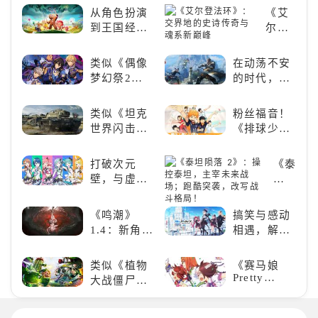
荐！快来养
况足球》
从角色扮演
《艾
赛博宠物
到王国经
尔登
吧！
营，这款手
法
游为何能俘
环》：
类似《偶像
在动荡不安
获玩家心？
交界
梦幻祭2》
的时代，踏
地的
的二次元音
入暗影世界
史诗
游推荐：完
类似《坦克
粉丝福音！
传奇
美还原偶像
世界闪击
《排球少
与魂
魅力，共同
战》
年!!FLY
系新
打造最强偶
（WOTB）
HIGH!!》手
巅峰
打破次元
《泰
像团
的军事类游
游还原经典
壁，与虚拟
坦
戏推荐！快
名场面
歌手共同谱
陨
带上你最心
写音符物语
落
《鸣潮》
搞笑与感动
爱的装备出
2》：
1.4：新角
相遇，解锁
发吧！
操
色、新剧
多元化角色
控
情，全新冒
的魅力
类似《植物
《赛马娘
泰
险体验！
Pretty
大战僵尸》
坦，
Derby》：
的卡牌策略
主
一场跨次元
游戏，休闲
宰