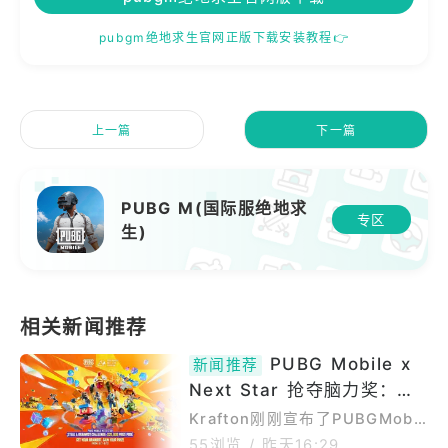
pubgm绝地求生官网正版下载安装教程👉
上一篇
下一篇
PUBG M(国际服绝地求
专区
生)
PUBG Mobile x
新闻推荐
Next Star 抢夺脑力奖：创
作者如何争夺2万美元奖金
Krafton刚刚宣布了PUBGMobil
exNextStar“偷走脑力挑战赛”。
55浏览
/
昨天16:29