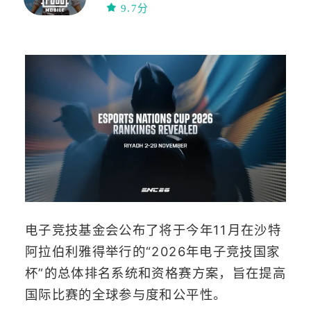
联网
策略
9.7分
动作
联机
多人在线
生存
高画质
沙盒
多人
开放世界
射击
FPS
竞技
移植
枪战
steam移植
TPS
电子竞技基金会公布了将于今年11月在沙特
阿拉伯利雅得举行的“2026年电子竞技国家
杯”的总体排名系统和资格赛方案，旨在提高
国际比赛的全球参与度和公平性。