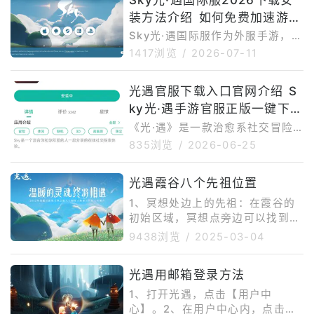
装方法介绍 如何免费加速游玩
Sky光·遇国际服？
Sky光·遇国际服作为外服手游，在
国内下载安装存在一定难度。首先
1417浏览
/
2026-07-11
是网络问题，游戏官网、谷歌商店
以及游戏资源更新在国内访问不够
光遇官服下载入口官网介绍 S
稳定，容易出现加载慢、下载中断
ky光·遇手游官服正版一键下载
或连接失败。其次是谷歌环境依
赖，部分安卓手机如果缺少Googl
安装
《光·遇》是一款治愈系社交冒险
ePlay服务，可能无法正常下载、
手游，游戏以唯美天空王国为舞
835浏览
/
2026-06-25
更新或启动游戏。再者，国际服还
台，玩家将化身“光之后裔”，在云
可能存在地区限制，部分用户可能
海、遗迹、峡谷、雨林等不同场景
光遇霞谷八个先祖位置
遇到商店搜不到游戏、提示设备不
中自由探索。游戏最大的特色不是
兼容或安装后闪退等情况。如果选
传统战斗，而是飞行、解谜、收集
1、冥想处边上的先祖：在霞谷的
择APK手动安装，还需要开启未
与社交。玩家可以在旅途中与陌生
初始区域，冥想点旁边可以找到这
人相遇，通过牵手、点火、动作、
位先祖。2、小亭子内的先祖：从
9438浏览
/
2025-03-04
表情等方式建立联系，一起寻找先
冥想处往右边走，会看到一个小亭
祖、收集光翼、解锁装扮，并在温
子，里面有一个蓝色的球球，就是
光遇用邮箱登录方法
暖安静的冒险中感受陪伴与治愈。
这位先祖。3、领奖台右边的先
光遇官服官网入口介绍目前，《光
祖：在霞谷的竞技场区域，完成滑
1、打开光遇，点击【用户中
·遇》常见的两个官网分别是网易
翔比赛后，可以在领奖台右边找到
心】。2、在用户中心内，点击