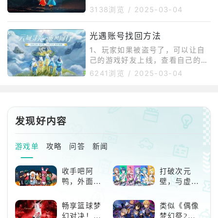
《光·遇》
这位先祖。4、堡上的先祖：在竞
【切换帐号】。3、页面跳转，点
3138浏览
/
2025-03-04
技场的堡上，也就是观看比赛的地
击【其他帐号登录】。4、可以选
方，可以找到这位先祖。5、桥状
择【网易邮箱】。5、输入邮箱帐
建筑左边的先祖：在进入云层的赛
光遇账号找回方法
号和密码登录即可。
道上，过桥后往左边看，可以看到
1、玩家如果被盗号了，可以让自
一个碎石云层
己的游戏好友上线，查看自己的账
号UID，随后向客服提供相关信息
6241浏览
/
2025-03-04
来进行追诉。2、如果玩家是忘记
账号了，可以通过绑定的手机号来
进行找回。3、但如果玩家手机号
换了之后忘记了账号，那么可以尝
发现好内容
试通过邮箱来进行找回。4、如果
玩家忘记了手机号、账号以及绑定
的邮箱、UID，只能寄希望于自己
游戏单
攻略
问答
新闻
的充值记录来向客服寻求帮助。
收手吧阿
打破次元
鸭，外面全
壁，与虚拟
是好鹅！！
歌手共同谱
写音符物语
畅享篮球梦
类似《偶像
幻对决！
梦幻祭2》