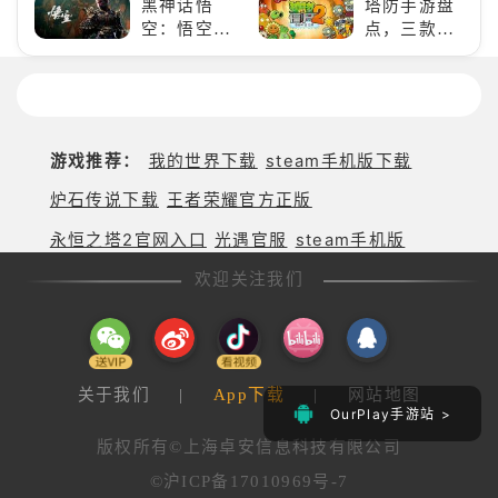
黑神话悟
塔防手游盘
险体验！
得世界冠军
空：悟空携
点，三款不
吧！
万钧之力归
容错过的塔
来，游戏界
防佳作
的东方巨
兽，引爆全
球期待！
游戏推荐：
我的世界下载
steam手机版下载
炉石传说下载
王者荣耀官方正版
永恒之塔2官网入口
光遇官服
steam手机版
欢迎关注我们
关于我们
|
App下载
|
网站地图
OurPlay手游站 >
版权所有©上海卓安信息科技有限公司
©沪ICP备17010969号-7