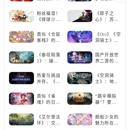
《NBA
的二次元音
2K24梦幻球
游推荐：完
粉丝福音！
《原子之
队》类似游
美还原偶像
《排球少
心》：苏联
戏精选
魅力，共同
年!!FLY
科幻风下的
打造最强偶
HIGH!!》手
游戏盛宴与
类似《仓鼠
《Ori》《空
像团
游还原经典
瑕疵
客栈》的萌
洞骑士》
名场面
宠类游戏推
《死亡细
荐！快来养
胞》横向对
《泰坦陨落
国产开放世
赛博宠物
比，不知道
2》：操控
界二游的里
吧！
入手那个看
泰坦，主宰
程碑：《原
这里
未来战场；
神》
热爱与挑战
《空洞骑
跑酷突袭，
并存，《游
士》：地下
改写战斗格
戏王：大师
世界的深度
局！
决斗》，牌
探索与极致
类似《雀
“跳伞模拟
佬都爱玩的
冒险
魂》的日系
器”？要
游戏是啥
游戏推荐！
“苟”还是要
样？
好看的ACG
“刚”？
《艾尔登法
舰船少女的
看板娘们等
环》：交界
魅力所在：
着你！
地的史诗传
《碧蓝航