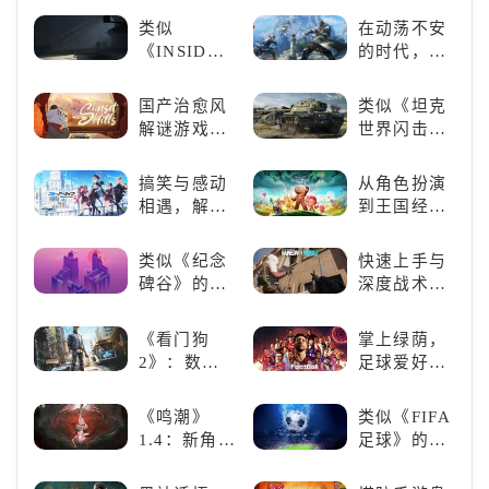
奇与魂系新
线》
类似
在动荡不安
巅峰
《INSIDE》
的时代，踏
的解谜类游
入暗影世界
戏！快动起
国产治愈风
类似《坦克
你的小脑筋
解谜游戏
世界闪击
来通关！
《落日山
战》
丘》
（WOTB）
搞笑与感动
从角色扮演
的军事类游
相遇，解锁
到王国经
戏推荐！快
多元化角色
营，这款手
带上你最心
的魅力
游为何能俘
类似《纪念
快速上手与
爱的装备出
获玩家心？
碑谷》的解
深度战术兼
发吧！
谜类游戏推
备，《彩虹
荐：体验沉
六号M》是
《看门狗
掌上绿荫，
浸式解谜，
否值得入
2》：数字
足球爱好者
拾取遗失的
手？
世界的精彩
必玩：《实
碎片
狂欢
况足球》
《鸣潮》
类似《FIFA
1.4：新角
足球》的足
色、新剧
球类比赛推
情，全新冒
荐！快来赢