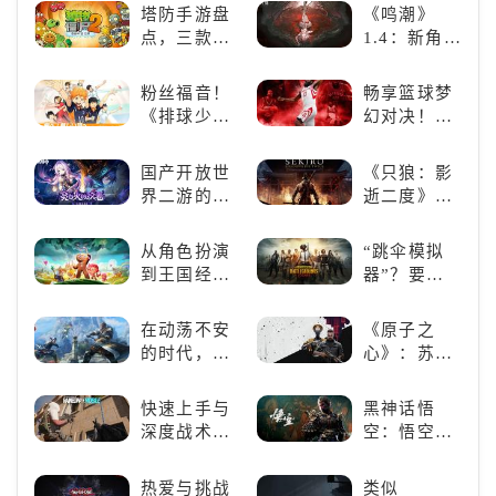
游戏，休闲
的魅力
塔防手游盘
《鸣潮》
爱的装备出
娱乐尽在手
点，三款不
1.4：新角
发吧！
中！
容错过的塔
色、新剧
防佳作
情，全新冒
粉丝福音！
畅享篮球梦
险体验！
《排球少
幻对决！
年!!FLY
《NBA
HIGH!!》手
2K24梦幻球
国产开放世
《只狼：影
游还原经典
队》类似游
界二游的里
逝二度》：
名场面
戏精选
程碑：《原
一场惊心动
神》
魄的忍者之
从角色扮演
“跳伞模拟
旅
到王国经
器”？要
营，这款手
“苟”还是要
游为何能俘
“刚”？
在动荡不安
《原子之
获玩家心？
的时代，踏
心》：苏联
入暗影世界
科幻风下的
游戏盛宴与
快速上手与
黑神话悟
瑕疵
深度战术兼
空：悟空携
备，《彩虹
万钧之力归
六号M》是
来，游戏界
热爱与挑战
类似