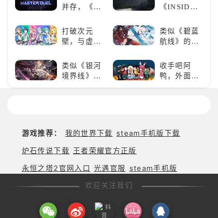
否值得入
的东方巨
并存，《游
《INSIDE》
手？
兽，引爆全
戏王：大师
的解谜类游
球期待！
决斗》，牌
戏！快动起
打破次元
类似《碧蓝
佬都爱玩的
你的小脑筋
壁，与虚拟
航线》的养
游戏是啥
来通关！
歌手共同谱
成类游戏！
样？
写音符物语
养成你的梦
类似《银河
收手吧阿
想！
境界线》的
鸭，外面全
二次元战棋
是好鹅！！
类手游推
荐：极致策
略，无限可
能
游戏推荐：
我的世界下载
steam手机版下载
炉石传说下载
王者荣耀官方正版
永恒之塔2官网入口
光遇官服
steam手机版
欢迎关注我们