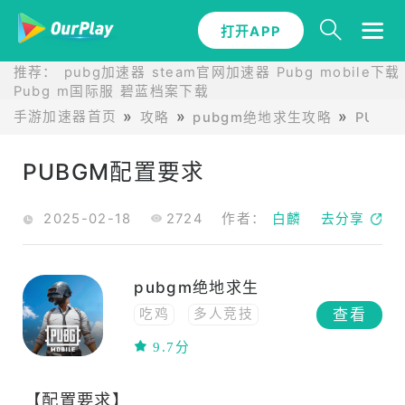
打开APP
推荐：
pubg加速器
steam官网加速器
Pubg mobile下载
Pubg m国际服
碧蓝档案下载
手游加速器首页
攻略
pubgm绝地求生攻略
PUB
PUBGM配置要求
2025-02-18
2724
作者：
白麟
去分享
pubgm绝地求生
查看
吃鸡
多人竞技
联网
策略
动作
9.7分
联机
多人在线
生存
高画质
【配置要求】