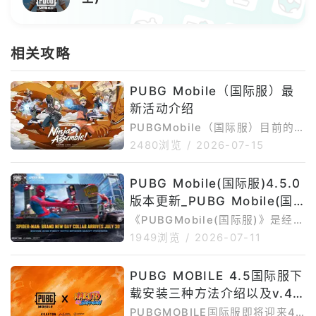
相关攻略
PUBG Mobile（国际服）最
新活动介绍
PUBGMobile（国际服）目前的
核心活动围绕4.5版本「NARUT
2480浏览
/
2026-07-15
O:NinjasAssemble」火影忍者联
动展开，同时还有Ferrari联动活
PUBG Mobile(国际服)4.5.0
动、新主题玩法、免费奖励、限时
版本更新_PUBG Mobile(国
任务和后续村庄防守玩法。以下只
整理目前仍在进行或即将开始的活
际服)4.5.0最新版下载安装
《PUBGMobile(国际服)》是经典
动，已经结束的活动不再介绍。
战术竞技手游，玩家可以在移动端
1949浏览
/
2026-07-11
一、PUBGMobile（国际服）目
体验百人海岛生存、组队开黑、枪
前进行中以及还未开始的活动介绍
械对战、载具转移、竞技场和多种
1.PUBGMobile×NARUTOSHIPP
PUBG MOBILE 4.5国际服下
限时模式。GooglePlay页面介绍
UDEN联动活动P
载安装三种方法介绍以及v.4.
显示，PUBGMOBILE主打10分钟
极速对战、多地图多模式、手机端
5版本更新时间
PUBGMOBILE国际服即将迎来4.