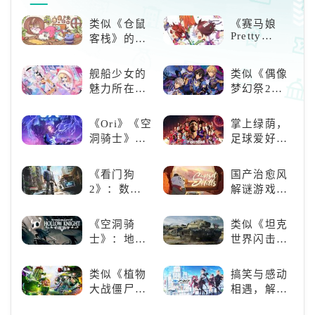
部分用户可能遇到商店搜不到游
类似《仓鼠
《赛马娘
戏、提示设备不兼容或安装后闪退
Pretty
客栈》的萌
等情况。如果选择APK手动安
Derby》：
宠类游戏推
一场跨次元
荐！快来养
舰船少女的
类似《偶像
的竞速之旅
赛博宠物
魅力所在：
梦幻祭2》
吧！
《碧蓝航
的二次元音
线》
游推荐：完
《Ori》《空
掌上绿荫，
美还原偶像
洞骑士》
足球爱好者
魅力，共同
《死亡细
必玩：《实
打造最强偶
胞》横向对
况足球》
《看门狗
国产治愈风
像团
比，不知道
2》：数字
解谜游戏
入手那个看
世界的精彩
《落日山
这里
狂欢
丘》
《空洞骑
类似《坦克
士》：地下
世界闪击
世界的深度
战》
探索与极致
（WOTB）
类似《植物
搞笑与感动
冒险
的军事类游
大战僵尸》
相遇，解锁
戏推荐！快
的卡牌策略
多元化角色
带上你最心