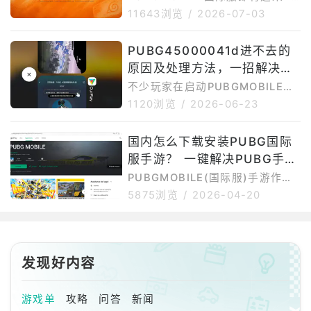
专属操作优化、训练模式和好友语
5版本更新。本次4.5版本最大的
11643浏览
/
2026-07-03
音聊天等内容。目前PUBGMOBIL
看点，是《PUBGMOBILE》与
E最新版本可参考4.5.0。APKMir
《火影忍者疾风传》的联动内容。
PUBG45000041d进不去的
ror版本记录显示，PUBGMOBILE
根据相关报道，PUBGMOBILEx
4.5.0于202
原因及处理方法，一招解决登
火影忍者疾风传联动将随PUBGM
OBILEv4.5版本一起上线，合作内
录失败问题
不少玩家在启动PUBGMOBILE国
容预计于2026年7月9日开放，不
际服时，会遇到“45000041d”错
1120浏览
/
2026-06-23
过全球服、韩服、越南服等不同版
误提示，导致游戏无法进入大厅、
本的具体上线时间可能会有差异。
卡在登录界面或反复重连。实际
国内怎么下载安装PUBG国际
对于大陆玩家来说，PUBGMOBIL
上，PUBG45000041d并不是游
E国际服的下载安装和更新，和普
服手游？ 一键解决PUBG手游
戏文件损坏导致的错误，而是与网
络连接、谷歌环境以及服务器通信
国内下载运行问题还有免费加
PUBGMOBILE(国际服)手游作为
异常等问题有关。PUBG450000
外服手游，在国内下载安装存在一
速
5875浏览
/
2026-04-20
41d进不去的常见原因1、网络连
定难度。首先是网络问题，游戏官
接异常PUBGMOBILE国际服服务
网、谷歌商店以及游戏更新资源在
器部署在海外，国内网络直连时容
国内访问不够稳定，容易出现加载
易出现连接超时、数据包丢失或验
慢、下载中断或连接失败。其次是
发现好内容
证失败
谷歌环境依赖，部分安卓手机如果
缺少GooglePlay服务，可能无法
正常下载、更新或启动游戏。再
游戏单
攻略
问答
新闻
者，国际服还可能存在地区限制，