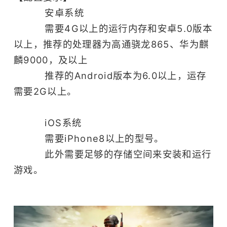
沙盒
多人
安卓系统
开放世界
射击
需要4G以上的运行内存和安卓5.0版本
FPS
竞技
移植
枪战
steam移植
以上，推荐的处理器为高通骁龙865、华为麒
TPS
麟9000，及以上
推荐的Android版本为6.0以上，运存
需要2G以上。
iOS系统
需要iPhone8以上的型号。
此外需要足够的存储空间来安装和运行
游戏。