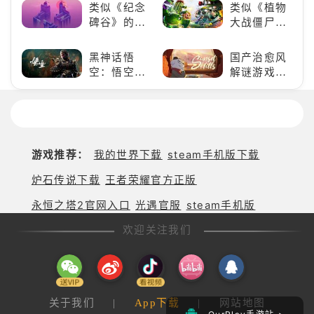
“刚”？
好看的ACG
类似《纪念
类似《植物
看板娘们等
碑谷》的解
大战僵尸》
着你！
谜类游戏推
的卡牌策略
荐：体验沉
游戏，休闲
黑神话悟
国产治愈风
浸式解谜，
娱乐尽在手
空：悟空携
解谜游戏
拾取遗失的
中！
万钧之力归
《落日山
碎片
来，游戏界
丘》
的东方巨
兽，引爆全
球期待！
游戏推荐：
我的世界下载
steam手机版下载
炉石传说下载
王者荣耀官方正版
永恒之塔2官网入口
光遇官服
steam手机版
欢迎关注我们
关于我们
|
App下载
|
网站地图