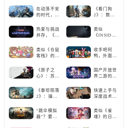
年!!FLY
世界的深度
HIGH!!》手
探索与极致
在动荡不安
《看门狗
游还原经典
冒险
的时代，踏
2》：数字
名场面
入暗影世界
世界的精彩
狂欢
热爱与挑战
类似
并存，《游
《INSIDE》
戏王：大师
的解谜类游
决斗》，牌
戏！快动起
类似《仓鼠
收手吧阿
佬都爱玩的
你的小脑筋
客栈》的萌
鸭，外面全
游戏是啥
来通关！
宠类游戏推
是好鹅！！
样？
荐！快来养
《原子之
国产开放世
赛博宠物
心》：苏联
界二游的里
吧！
科幻风下的
程碑：《原
游戏盛宴与
神》
《泰坦陨落
快速上手与
瑕疵
2》：操控
深度战术兼
泰坦，主宰
备，《彩虹
未来战场；
六号M》是
“跳伞模拟
类似《雀
跑酷突袭，
否值得入
器”？要
魂》的日系
改写战斗格
手？
“苟”还是要
游戏推荐！
局！