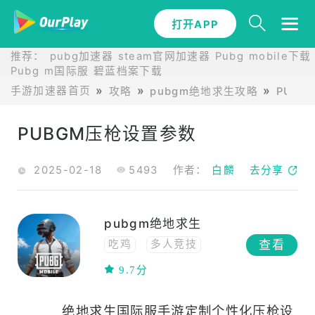
打开APP
推荐：
pubg加速器
steam官网加速器
Pubg mobile下载
Pubg m国际服
碧蓝档案下载
手游加速器首页
攻略
pubgm绝地求生攻略
PUB
PUBGM压枪设置参数
2025-02-18
5493
作者：
白麟
去分享
pubgm绝地求生
查看
吃鸡
多人竞技
联网
策略
动作
9.7分
联机
多人在线
生存
高画质
绝地求生国际服手游定制个性化压枪设