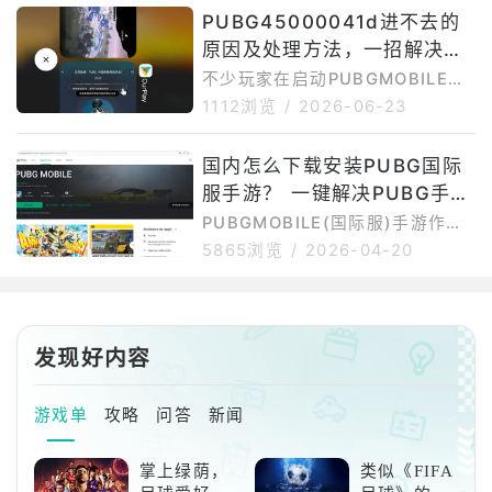
《火影忍者疾风传》的联动内容。
PUBG45000041d进不去的
ror版本记录显示，PUBGMOBILE
根据相关报道，PUBGMOBILEx
4.5.0于202
原因及处理方法，一招解决登
火影忍者疾风传联动将随PUBGM
OBILEv4.5版本一起上线，合作内
录失败问题
不少玩家在启动PUBGMOBILE国
容预计于2026年7月9日开放，不
际服时，会遇到“45000041d”错
1112浏览
/
2026-06-23
过全球服、韩服、越南服等不同版
误提示，导致游戏无法进入大厅、
本的具体上线时间可能会有差异。
卡在登录界面或反复重连。实际
国内怎么下载安装PUBG国际
对于大陆玩家来说，PUBGMOBIL
上，PUBG45000041d并不是游
E国际服的下载安装和更新，和普
服手游？ 一键解决PUBG手游
戏文件损坏导致的错误，而是与网
络连接、谷歌环境以及服务器通信
国内下载运行问题还有免费加
PUBGMOBILE(国际服)手游作为
异常等问题有关。PUBG450000
外服手游，在国内下载安装存在一
速
5865浏览
/
2026-04-20
41d进不去的常见原因1、网络连
定难度。首先是网络问题，游戏官
接异常PUBGMOBILE国际服服务
网、谷歌商店以及游戏更新资源在
器部署在海外，国内网络直连时容
国内访问不够稳定，容易出现加载
易出现连接超时、数据包丢失或验
慢、下载中断或连接失败。其次是
发现好内容
证失败
谷歌环境依赖，部分安卓手机如果
缺少GooglePlay服务，可能无法
正常下载、更新或启动游戏。再
游戏单
攻略
问答
新闻
者，国际服还可能存在地区限制，
部分用户可能遇到商店搜不到游
掌上绿荫，
类似《FIFA
戏、提示设备不兼容或安装后闪退