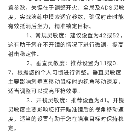
沙盒
多人
置参数，关键在于调整开火、全局及ADS灵敏
开放世界
射击
度，实战演练中摸索适宜参数，确保射击时能
FPS
竞技
移植
枪战
steam移植
有效抵消后坐力，精准锁定目标。
TPS
1、常规灵敏度：建议设置为42或52，
这有助于您在不开镜的情况下进行微调，提高
射击稳定性。
2、垂直灵敏度：推荐设置为1.1或0.
7，根据您的个人习惯进行调整。垂直灵敏度
主要影响您垂直移动鼠标时的视角移动速度，
适当调整可以提高压枪效果。
3、开镜灵敏度：推荐设置为41。开镜
灵敏度主要影响您打开瞄准镜后的视角移动速
度，适当的设置有助于您在瞄准目标时保持稳
定。