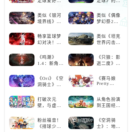
足球爱好者
足球》的足
等情况。如果选择APK手动安
必玩：《实
球类比赛推
况足球》
荐！快来赢
类似《银河
类似《偶像
得世界冠军
境界线》的
梦幻祭2》
吧！
二次元战棋
的二次元音
类手游推
游推荐：完
畅享篮球梦
类似《坦克
荐：极致策
美还原偶像
幻对决！
世界闪击
略，无限可
魅力，共同
《NBA
战》
能
打造最强偶
2K24梦幻球
（WOTB）
《鸣潮》
《只狼：影
像团
队》类似游
的军事类游
1.4：新角
逝二度》：
戏精选
戏推荐！快
色、新剧
一场惊心动
带上你最心
情，全新冒
魄的忍者之
《Ori》《空
《赛马娘
爱的装备出
险体验！
旅
Pretty
洞骑士》
发吧！
Derby》：
《死亡细
一场跨次元
胞》横向对
打破次元
从角色扮演
的竞速之旅
比，不知道
壁，与虚拟
到王国经
入手那个看
歌手共同谱
营，这款手
这里
写音符物语
游为何能俘
粉丝福音！
《空洞骑
获玩家心？
《排球少
士》：地下