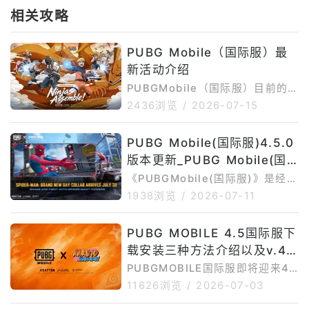
相关攻略
PUBG Mobile（国际服）最
新活动介绍
PUBGMobile（国际服）目前的
核心活动围绕4.5版本「NARUT
2436浏览
/
2026-07-15
O:NinjasAssemble」火影忍者联
动展开，同时还有Ferrari联动活
PUBG Mobile(国际服)4.5.0
动、新主题玩法、免费奖励、限时
版本更新_PUBG Mobile(国
任务和后续村庄防守玩法。以下只
整理目前仍在进行或即将开始的活
际服)4.5.0最新版下载安装
《PUBGMobile(国际服)》是经典
动，已经结束的活动不再介绍。
战术竞技手游，玩家可以在移动端
1938浏览
/
2026-07-11
一、PUBGMobile（国际服）目
体验百人海岛生存、组队开黑、枪
前进行中以及还未开始的活动介绍
械对战、载具转移、竞技场和多种
1.PUBGMobile×NARUTOSHIPP
PUBG MOBILE 4.5国际服下
限时模式。GooglePlay页面介绍
UDEN联动活动P
载安装三种方法介绍以及v.4.
显示，PUBGMOBILE主打10分钟
极速对战、多地图多模式、手机端
5版本更新时间
PUBGMOBILE国际服即将迎来4.
专属操作优化、训练模式和好友语
5版本更新。本次4.5版本最大的
11626浏览
/
2026-07-03
音聊天等内容。目前PUBGMOBIL
看点，是《PUBGMOBILE》与
E最新版本可参考4.5.0。APKMir