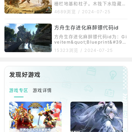
双层洞穴，一层有两个平台可以泊
栅栏地基和柱子。木筏下水隐藏船
龙，二层空间较大，还附带一个私
帆，拿一根栅栏地基，尽量放置在
4689浏览
/
2024-07-25
密且单向透明的小空间。下方还有
正中间，然后再拿一根柱子，放在
两个没有怪的小岛，可以把中猴、
栅栏地基最下面的位置，在周围放
麝足兽、星尾之类的放那巡逻采集
方舟生存进化麻醉镖代码id
置一圈地基，并且地基的高度比木
资源。下面和畸变区域交界处会刷
筏高（包住木筏）。如果之前摆放
方舟生存进化麻醉镖代码id为：Gi
巨河狸，
栅栏地基的时候出现了小意外，放
veitem&quot;Blueprint&#39;/
置的不是很正，边缘差一块地基放
Game/PrimalEarth/CoreBluep
15323浏览
/
2024-07-25
rints/Weapons/PrimalItemAm
不上去，可以在相应位置放置一面
mo_TranqDart.PrimalItemAmm
天花板，放上地基之后可以把天花
o_TranqDart&quot;5000。麻醉
板拆掉，别让它浪费建筑上限。这
镖是一种用于眩晕怪物的有用工
些工作做完之后，把原本栅栏地基
发现好游戏
具，可以通过使用1个简易步枪子
占据的地方
弹、2个金属锭和3个麻醉药制作
它。
游戏专区
游戏详情