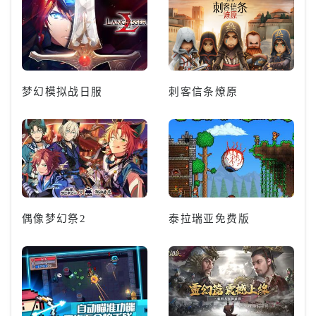
梦幻模拟战日服
刺客信条燎原
偶像梦幻祭2
泰拉瑞亚免费版