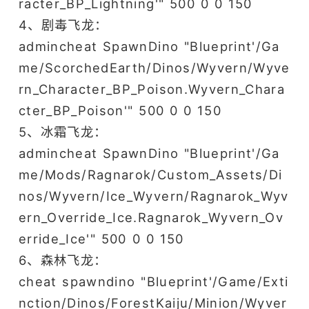
racter_BP_Lightning'" 500 0 0 150
4、剧毒飞龙：
admincheat SpawnDino "Blueprint'/Ga
me/ScorchedEarth/Dinos/Wyvern/Wyve
rn_Character_BP_Poison.Wyvern_Chara
cter_BP_Poison'" 500 0 0 150
5、冰霜飞龙：
admincheat SpawnDino "Blueprint'/Ga
me/Mods/Ragnarok/Custom_Assets/Di
nos/Wyvern/Ice_Wyvern/Ragnarok_Wyv
ern_Override_Ice.Ragnarok_Wyvern_Ov
erride_Ice'" 500 0 0 150
6、森林飞龙：
cheat spawndino "Blueprint'/Game/Exti
nction/Dinos/ForestKaiju/Minion/Wyver