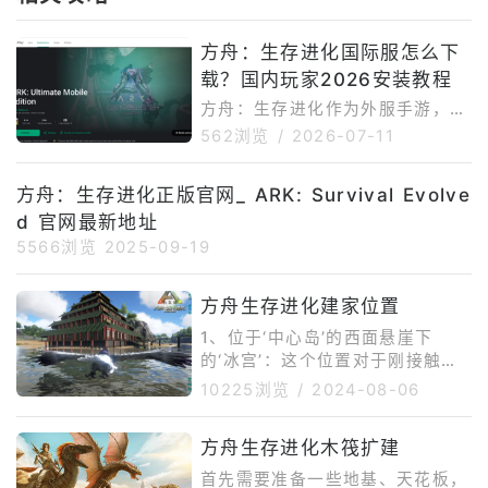
方舟：生存进化国际服怎么下
载？国内玩家2026安装教程
方舟：生存进化作为外服手游，在
国内下载安装存在一定难度。首先
562浏览
/
2026-07-11
是网络问题，游戏官网、谷歌商店
以及游戏资源更新在国内访问不够
方舟：生存进化正版官网_ ARK: Survival Evolve
稳定，容易出现加载慢、下载中断
d 官网最新地址
或连接失败。其次是谷歌环境依
赖，部分安卓手机如果缺少Googl
5566浏览
2025-09-19
ePlay服务，可能无法正常下载、
更新或启动游戏。再者，这类大型
方舟生存进化建家位置
生存沙盒游戏对设备性能、存储空
1、位于‘中心岛’的西面悬崖下
间和兼容性要求都较高，部分用户
的‘冰宫’：这个位置对于刚接触方
还可能遇到商店搜不到游戏、提示
舟这款游戏的玩家来说是很少前往
设备不兼容或安装后闪退等情况。
10225浏览
/
2024-08-06
的位置，老玩家去也一般是为了打
如果
处于冰宫附近的企鹅，从而获得有
方舟生存进化木筏扩建
机聚合物，以及获得其附近的一枚
神器。2、浮空群岛右下角的一个
首先需要准备一些地基、天花板，