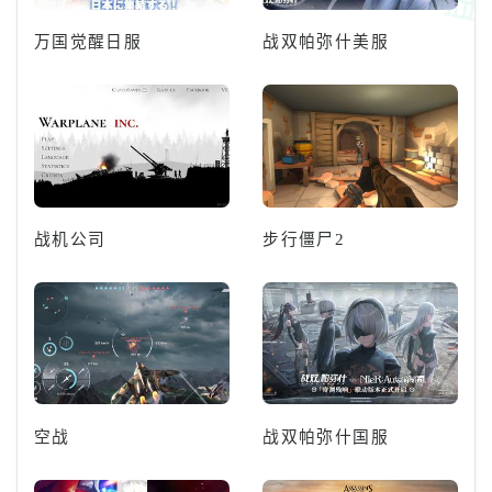
万国觉醒日服
战双帕弥什美服
战机公司
步行僵尸2
空战
战双帕弥什国服