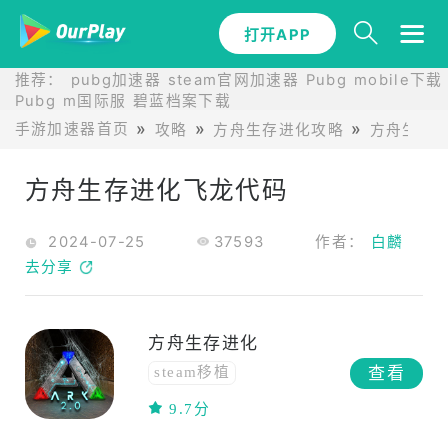
打开APP
推荐：
pubg加速器
steam官网加速器
Pubg mobile下载
Pubg m国际服
碧蓝档案下载
手游加速器首页
攻略
方舟生存进化攻略
方舟生存
方舟生存进化飞龙代码
2024-07-25
37593
作者：
白麟
去分享
方舟生存进化
查看
steam移植
多人在线
单机
9.7分
中文
动作
联机