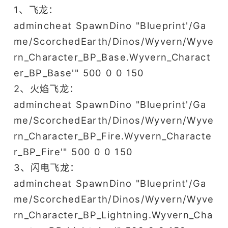
模拟经营
模拟
1、飞龙：
生存
冒险
admincheat SpawnDino "Blueprint'/Ga
高自由度
RPG
me/ScorchedEarth/Dinos/Wyvern/Wyve
高画质
恐龙
沙盒
多人
rn_Character_BP_Base.Wyvern_Charact
开放世界
3D
er_BP_Base'" 500 0 0 150
射击
FPS
移植
2、火焰飞龙：
PVP
ARPG
admincheat SpawnDino "Blueprint'/Ga
单人
me/ScorchedEarth/Dinos/Wyvern/Wyve
rn_Character_BP_Fire.Wyvern_Characte
r_BP_Fire'" 500 0 0 150
3、闪电飞龙：
admincheat SpawnDino "Blueprint'/Ga
me/ScorchedEarth/Dinos/Wyvern/Wyve
rn_Character_BP_Lightning.Wyvern_Cha