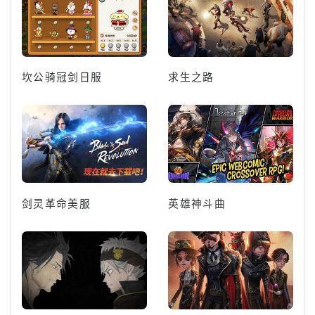
坎公骑冠剑日服
求生之路
剑灵革命美服
英雄神斗曲