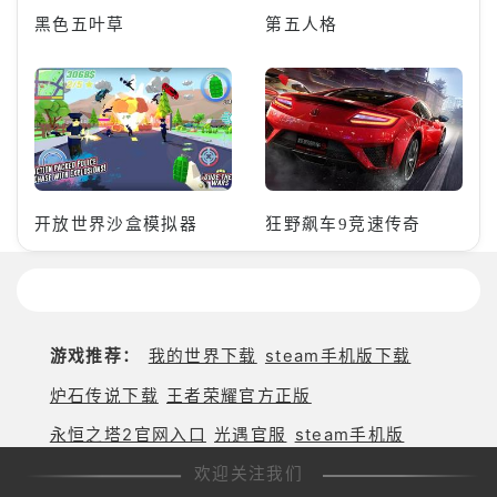
黑色五叶草
第五人格
开放世界沙盒模拟器
狂野飙车9竞速传奇
游戏推荐：
我的世界下载
steam手机版下载
炉石传说下载
王者荣耀官方正版
永恒之塔2官网入口
光遇官服
steam手机版
欢迎关注我们