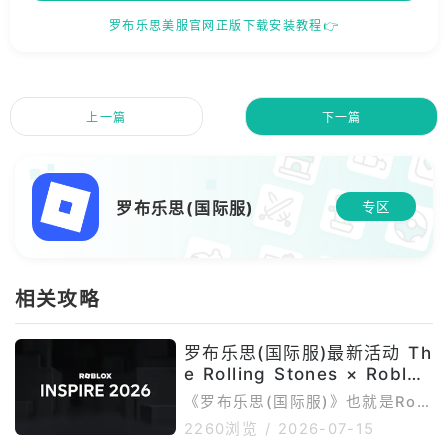
罗布乐思美服官网正版下载安装教程👉
上一篇
下一篇
罗布乐思(国际服)
专区
相关攻略
罗布乐思(国际服)最新活动 Th
e Rolling Stones × Roblox
联动活动 和 Roblox Inspire
《罗布乐思(国际服)》也就是Robl
2026 创作者活动
ox国际服，是一个集合多人游戏、
2260浏览
/
2026-07-15
虚拟演唱会、品牌联动、创作者活