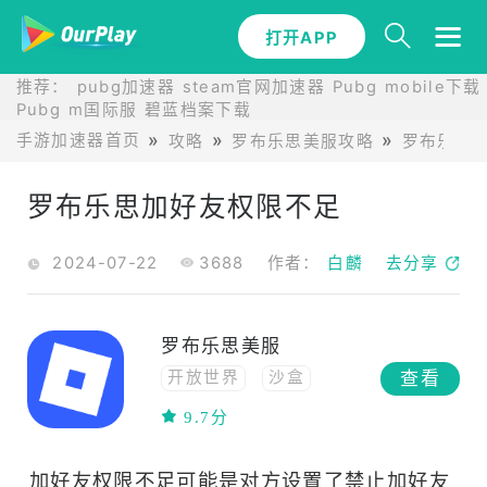
打开APP
推荐：
pubg加速器
steam官网加速器
Pubg mobile下载
Pubg m国际服
碧蓝档案下载
手游加速器首页
攻略
罗布乐思美服攻略
罗布乐思
罗布乐思加好友权限不足
2024-07-22
3688
作者：
白麟
去分享
罗布乐思美服
查看
开放世界
沙盒
休闲
联机
模拟
9.7分
冒险
网络工具
多人
应用
社交
加好友权限不足可能是对方设置了禁止加好友