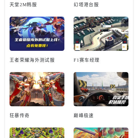
天堂2M韩服
幻塔港台服
王者荣耀海外测试服
F1赛车经理
狂暴传奇
巅峰极速