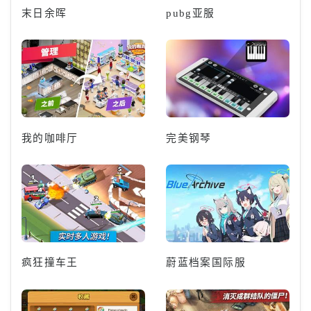
末日余晖
pubg亚服
我的咖啡厅
完美钢琴
疯狂撞车王
蔚蓝档案国际服