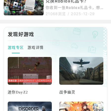
户，比较简单的解决方法是通过O
兑换Roblox礼品卡？
现速度慢、连接失败或中断。其次
urPlay下载安装并运行Roblo
是谷歌环境依赖，部分安卓设备若
你收到一张Roblox礼品卡，想把
未安装GooglePlay服务，可能无
里面的钱充值到你的账户吗？好消
21068浏览
/
2025-12-29
法正常下载、更新或启动游戏。再
息是，这比你想象的要简单得多。
者，国际服还可能受到地区限制，
不过，我首先需要确认你是在手机
部分用户在应用商店内无法直接搜
还是电脑上兑换Robux。以下是所
索到游戏。如果选择APK手动安
有关于如何将Robux充值到账户的
发现好游戏
装，还需要开启未知来源应用权
信息，方便你随时查看。如何兑换
限，不同
Roblox礼品卡首先，你无法在手
游戏专区
游戏详情
机上兑换Roblox礼品卡；你必须
在电脑或笔记本电脑上操作。要兑
换礼品卡，你需要按照以下步骤操
作：访问此网站。如果你已有账
户，请登录。如果没有账
迷你DayZ2
战争幽灵