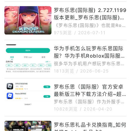
动和玩家社区内容的平台。由于R
罗布乐思(国际服) 2.727.1199
oblox活动更新频率较高，玩家在
参加活动时需要注意活动时间，优
版本更新_罗布乐思(国际服)2.
先参加正在进行中或即将开始的活
727.1199最新版下载安装
《罗布乐思(国际服)》也就是Robl
动，已经结束的活动则不建议再作
ox国际服，是一款集合多人在线、
975浏览
/
2026-07-11
为重点参与。截至目前，比较值得
沙盒创造、角色扮演、社交互动和
关注的进行中/即将开始活动主要
用户自制内容的平台型游戏。根据
有TheRollingStones×Roblox
华为手机怎么玩罗布乐思国际
OurPlay页面信息，当前OurPlay
联动活动和RobloxInspire20
服？华为手机Roblox国际服下
收录的Roblox罗布乐思国际服最
新官方版为v2.727.1199；第三方
载安装运行攻略
很多华为手机用户想玩罗布乐思国
版本记录页面也显示，Roblox2.7
际服Roblox，却经常遇到无法直
1813浏览
/
2026-06-25
27.1199于2026年6月26日发布，
接下载、安装后打不开、提示缺少
上一个版本为2.726.1142。一、
谷歌服务、登录异常、网络连接
罗布乐思（国际服）官方安卓
罗布乐思(国际服)2.727.1199
慢、进入地图卡顿等问题。造成这
最新版三种下载方法介绍~超
些情况的主要原因在于，Roblox
国际服对谷歌运行环境和海外网络
详细
罗布乐思（国际服）作为外服手
连接都有一定要求，而华为手机本
游，在国内下载安装存在一定门
10828浏览
/
2026-04-20
身通常不自带完整的谷歌服务框
槛。首先是网络问题，游戏官网、
架，因此直接安装游戏很容易出现
谷歌商店以及游戏资源加载在国内
罗布乐思礼品卡兑换指南_如何
兼容或运行问题。针对华为手机用
可能不够稳定，下载过程中容易出