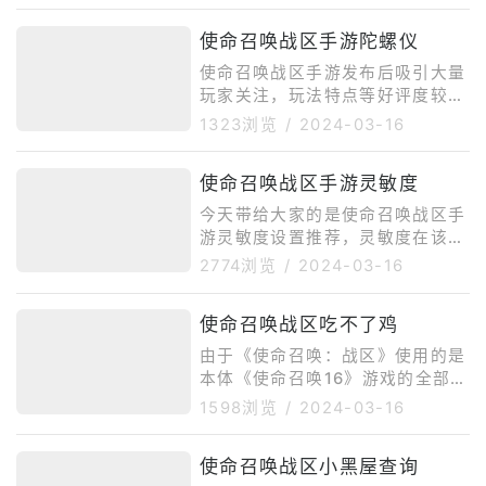
更新页面，也就是加载页面，有很
多人在遇到使命召唤战区手游卡在
使命召唤战区手游陀螺仪
检查更新页面的情况时不知道该怎
么解决，那么今天为了让大家能轻
使命召唤战区手游发布后吸引大量
松应对此类情况，就整理带来了卡
玩家关注，玩法特点等好评度较
加载的解决方法说明，这样各位就
高。玩法多样化，可选择多种模式
1323浏览
/
2024-03-16
不至于手足无措了。在游戏中当大
议案，那么使命召唤战区手游陀螺
家遇到了卡在加载页面的情况时，
仪怎么开？在游戏中陀螺仪担任着
使命召唤战区手游灵敏度
可以试试以下几种方法，首先是第
重要的作用，可以帮助玩家判断并
一种重新连接网络，使用该方法时
分辨敌人的一种道具，也被人们称
今天带给大家的是使命召唤战区手
大家只需要打开设置页面，找到其
之为传感器，接下来为大家详细介
游灵敏度设置推荐，灵敏度在该游
中的网络选
绍具体的开启方法。尤其中场各种
戏中是一个非常重要的设置项目，
2774浏览
/
2024-03-16
道具以及按键都可以自定义设置，
它的设置方法可能很多小伙伴还不
进入游戏之后可点击屏幕右上角设
清楚，所以接下来小编会给各位详
置按钮，点击之后就可弹跳出设置
使命召唤战区吃不了鸡
细介绍一下，同时也会推荐一些好
菜单，选择基本设定，在这个板块
用的设置思路，想了解的话可以一
由于《使命召唤：战区》使用的是
当中可以找到
起来看看，这能让你获得更好的游
本体《使命召唤16》游戏的全部数
戏体验。设置灵敏度首先需要点开
据，所以在画质表现、枪械手感、
1598浏览
/
2024-03-16
主页菜单，然后把齿轮所代表的
操作体验都是业界*级水准，本作
“设置”给点击一下，点开之后就会
的游戏为150人的吃鸡战场，支持
出现下图的这个功能界面，里面的
使命召唤战区小黑屋查询
3人组队，在安全区内第一次死亡