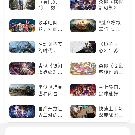
《看门狗
类似《偶像
冒险
得世界冠军
2》：数字
梦幻祭2》
吧！
世界的精彩
的二次元音
狂欢
游推荐：完
收手吧阿
“跳伞模拟
美还原偶像
鸭，外面全
器”？要
魅力，共同
是好鹅！！
“苟”还是要
打造最强偶
“刚”？
在动荡不安
《原子之
像团
的时代，踏
心》：苏联
入暗影世界
科幻风下的
游戏盛宴与
类似《银河
类似《仓鼠
瑕疵
境界线》的
客栈》的萌
二次元战棋
宠类游戏推
类手游推
荐！快来养
类似《坦克
掌上绿荫，
荐：极致策
赛博宠物
世界闪击
足球爱好者
略，无限可
吧！
战》
必玩：《实
能
（WOTB）
况足球》
国产开放世
快速上手与
的军事类游
界二游的里
深度战术兼
戏推荐！快
程碑：《原
备，《彩虹
带上你最心
神》
六号M》是
爱的装备出
否值得入