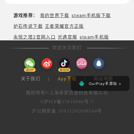
发吧！
手？
游戏推荐：
我的世界下载
steam手机版下载
炉石传说下载
王者荣耀官方正版
永恒之塔2官网入口
光遇官服
steam手机版
欢迎关注我们
关于我们
|
App下载
|
网站地图
OurPlay手游站 >
版权所有©上海卓安信息科技有限公司
©沪ICP备17010969号-7
沪公网安备 31011202008264号