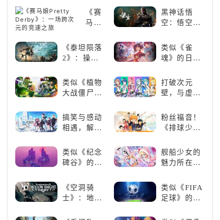
游为何能俘
防佳作
《赛
黑神话悟
获玩家心？
马娘
空：悟空携
Pretty
万钧之力归
Derby》：
来，游戏界
《泰坦陨落
类似《雀
一场
的东方巨
2》：操控
魂》的日系
跨次
兽，引爆全
泰坦，主宰
游戏推荐！
元的
球期待！
未来战场；
好看的ACG
类似《植物
打破次元
竞速
跑酷突袭，
看板娘们等
大战僵尸》
壁，与虚拟
之旅
改写战斗格
着你！
的卡牌策略
歌手共同谱
局！
游戏，休闲
写音符物语
搞笑与感动
粉丝福音！
娱乐尽在手
相遇，解锁
《排球少
中！
多元化角色
年!!FLY
的魅力
HIGH!!》手
类似《纪念
舰船少女的
游还原经典
碑谷》的解
魅力所在：
名场面
谜类游戏推
《碧蓝航
荐：体验沉
线》
《空洞骑
类似《FIFA
浸式解谜，
士》：地下
足球》的足
拾取遗失的
世界的深度
球类比赛推
碎片
探索与极致
荐！快来赢