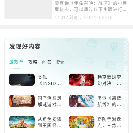
选项含义都已经进行中文翻译，大
时会进入监狱进行1V1对决，赢家
要查询《使命召唤：战区》的小黑
家可以很清
可以重新在安全区内复活，就算再
屋状态，可以通过以下步骤进行：
次死亡，也可以让存活的队友使用
1、官网查询：登录《使命召唤：
14317浏览
/
2024-03-16
金钱购买，此次的死亡机制可以说
战区》的官方网站，登录后即可查
加大了游戏的可玩性，死后不再单
询状态。状态分为红、黄、绿三个
单是看着队友自己搏斗二十分钟，
等级，绿色表示正常，黄色表示有
加上商店数量相当多，地图也足够
轻微嫌疑，红色则表示已被关进小
大，
发现好内容
黑屋。2、使用OurPlay加速器下
载并安装OurPlay加速器。打开O
urPlay加速器并搜索“使命召唤战
游戏单
攻略
问答
新闻
区2”或“cod19”选择相应的游戏版
本进行加速。加速成功后，OurPl
类似
畅享篮球梦
ay加速器
《INSIDE》
幻对决！
的解谜类游
《NBA
戏！快动起
2K24梦幻球
国产治愈风
类似《碧蓝
你的小脑筋
队》类似游
解谜游戏
航线》的养
来通关！
戏精选
《落日山
成类游戏！
丘》
养成你的梦
从角色扮演
塔防手游盘
想！
到王国经
点，三款不
营，这款手
容错过的塔