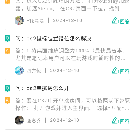
答：进入CS2训练场的方法： 打开ourplay加速
器，加速Steam。 在CS2页面中下拉，找到创
意工坊。 进入创意工坊搜索练枪图。 启动CS2
|
2024-12-10
Yik潇潇
1回答
并导航至“比赛”>“练习”>“竞技”。 选择您想要
的地图并单击“GO”。 在控制台中输入“map”加
问：cs2鼠标位置错位怎么解决
上训练地图的名称，按回车键即可进入训练地
图。
答：1.将桌面缩放调整为100%（最快最省事，
尤其是笔记本用户可以在玩游戏时暂时性的切
换缩放与布局） 2.关闭英伟达游戏内覆盖 3.n
|
2024-12-10
四方惊
1回答
卡为例，在控制面板勾选n卡设置里调整桌面尺
寸和位置里有一个覆盖由游戏和程序设置的缩
问：cs2单挑房怎么开
放模式。 这种bug尤其是笔记本用户，且不经
独显直连的用户尝常常发生。
答：要在CS2中开单挑房间，可以按照以下步骤
操作： 打开游戏并进入主界面。 选择“匹配”选
项。 选择创建自定义房间即可。
|
2024-12-10
鹿念乔
1回答