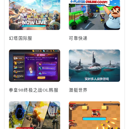
幻塔国际服
可靠快递
拳皇98终极之战OL韩服
潜艇世界