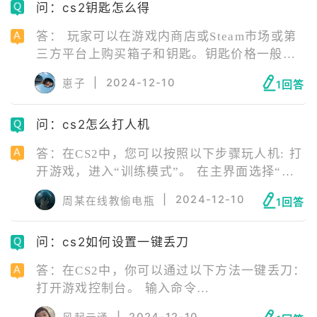
问：cs2钥匙怎么得
答： 玩家可以在游戏内商店或Steam市场或第
三方平台上购买箱子和钥匙。钥匙价格一般是
固定的，而箱子的价格则根据类型和稀有度而
|
2024-12-10
崽子
1回答
不断变化。
问：cs2怎么打人机
答：在CS2中，您可以按照以下步骤玩人机: 打
开游戏，进入“训练模式”。 在主界面选择“电
脑控制”选项，增加难度至第三级为中级，最高
|
2024-12-10
周某在线教偷电瓶
1回答
可设置成第五个级别，即专家级的难度。 在游
戏中点下键盘“~”键打开控制台，输入指令
问：cs2如何设置一键丢刀
“bot_add”就能添加一个人机。
答：在CS2中，你可以通过以下方法一键丢刀：
打开游戏控制台。 输入命令
“mp_drop_knife_enable 1”。 按回车键即可
|
2024-12-10