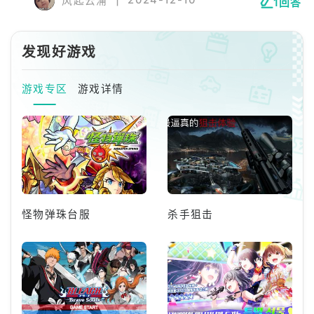
风起云涌
1回答
一键发刀。
发现好游戏
游戏专区
游戏详情
怪物弹珠台服
杀手狙击