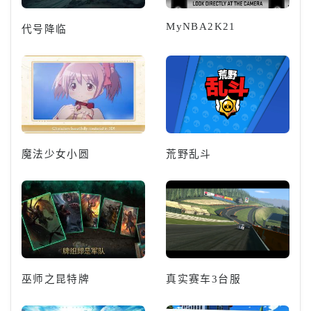
MyNBA2K21
代号降临
魔法少女小圆
荒野乱斗
巫师之昆特牌
真实赛车3台服