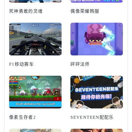
死神勇敢的灵魂
偶像荣耀韩服
F1移动赛车
砰砰法师
像素生存者2
SEVENTEEN配配乐