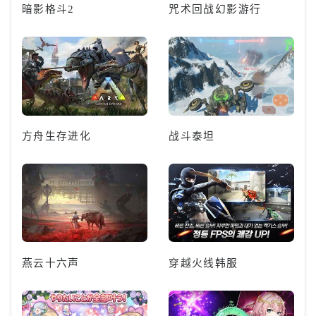
暗影格斗2
咒术回战幻影游行
方舟生存进化
战斗泰坦
燕云十六声
穿越火线韩服