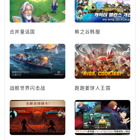
合并童话国
枫之谷韩服
战舰世界闪击战
跑跑姜饼人王国