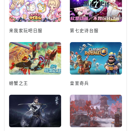
来我家玩吧日服
第七史诗台服
螃蟹之王
皇室奇兵