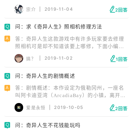
非常棒，细腻的感情故事讲的非常好，而年轻
|
2019-11-04
宗介
2回答
女孩的人设也让人心动。《奇异人生》系列中
每一
问：求《奇异人生》照相机修理方法
答：奇异人生这款游戏中有许多玩家要去修理
照相机可是却不知道该要上哪修，下面小编给
各位玩家带来了本作中照相机的修理方法，想
|
2019-11-02
搞？
1回答
要了解下的玩家快来看看吧。车库去那个工作
室，
问：奇异人生的剧情概述
答：剧情概述：本作设定为俄勒冈州，一座名
叫阿卡迪亚湾（ArcadiaBay）的小镇，离开家
乡5年的高中生MaxCaulfield回到了小镇，然后
|
2019-10-05
爱是永恒
2回答
与儿时的好友Chlo
问：奇异人生不花钱能玩吗