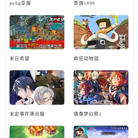
pubg亚服
贵族1896
末日希望
疯狂动物园
未定事件簿台服
偶像梦幻祭2