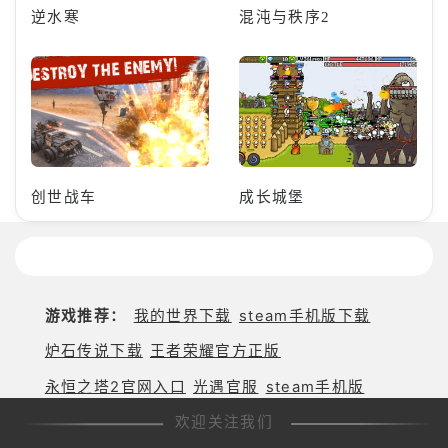
逆水寒
混沌与秩序2
创世战车
成长城堡
游戏推荐：
我的世界下载
steam手机版下载
炉石传说下载
王者荣耀官方正版
永恒之塔2官网入口
光遇官服
steam手机版
欢迎关注我们