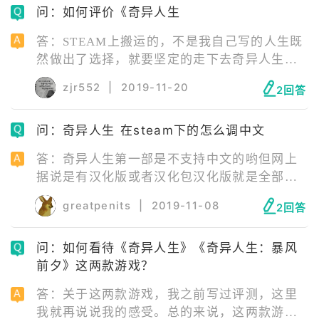
问：如何评价《奇异人生
答：STEAM上搬运的，不是我自己写的人生既
然做出了选择，就要坚定的走下去奇异人生完
全可以看作是一只蓝色蝴蝶引发的一场蝴蝶效
zjr552
|
2019-11-20
2回答
应之旅。很早之前看过蝴蝶效应的电影，回到
问：奇异人生 在steam下的怎么调中文
答：奇异人生第一部是不支持中文的哟但网上
据说是有汉化版或者汉化包汉化版就是全部都
是中文的了你可以度娘一下找找资源哈哈希望
greatpenits
|
2019-11-08
2回答
可以帮助到你
问：如何看待《奇异人生》《奇异人生：暴风
前夕》这两款游戏？
答：关于这两款游戏，我之前写过评测，这里
我就再说说我的感受。总的来说，这两款游戏