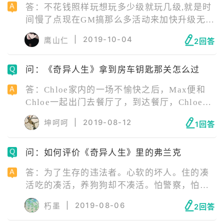
答：不花钱照样玩想玩多少级就玩几级,就是时
间慢了点现在GM搞那么多活动来加快升级无非
就是想让玩家多充点钱进去.GM要是恨没冲钱
|
2019-10-04
鹰山仁
2回答
的玩家那多了去了他恨的玩吗...看自己
问：《奇异人生》拿到房车钥匙那关怎么过
答：Chloe家内的一场不愉快之后，Max便和
Chloe一起出门去餐厅了，到达餐厅，Chloe会
去垃圾桶里找寻骨头，而Max则要去寻找餐车
|
2019-08-12
坤呵呵
1回答
的钥匙。在餐厅旁的地上可以
问：如何评价《奇异人生》里的弗兰克
答：为了生存的违法者。心软的坏人。住的凑
活吃的凑活，养狗狗却不凑活。怕警察，怕人
命。在乎的是钱和生意，而不是生活中的刺
|
2019-08-06
朽墨
2回答
激。