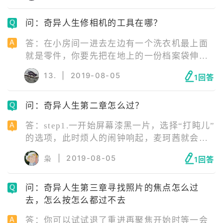
问：奇异人生修相机的工具在哪？
答：在小房间一进去左边有一个洗衣机最上面
就是零件，你要先把在地上的一份档案袋伸进
去，再将洗衣机打开，再把档案袋拖出来就ok
13.
|
2019-08-05
1回答
了
问：奇异人生第二章怎么过？
答：step1.一开始屏幕漆黑一片，选择“打盹儿”
的选项，此时烦人的闹钟响起，麦珂茜就会伸
手将闹钟关掉。距离第一集，只是过了一天的
|
2019-08-05
枭
1回答
时间。此时按空格键可以让麦珂茜起床
问：奇异人生第三章寻找照片的焦点怎么过
去，怎么按怎么都过不去
答：你可以试试退了重进再聚焦开始时等一会