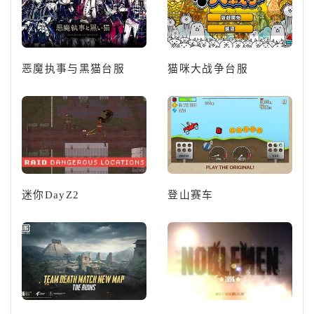
恶魔执事与黑猫台服
猫咪大战争台服
迷你DayZ2
登山赛车