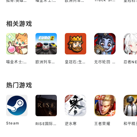
孤骨:英雄杀手
喵金术士:猫咪合并大亨
欧洲列车模拟2
相关游戏
喵金术士:猫咪合并大亨
欧洲列车模拟2
皇冠石:生存
无尽轮回 鬼域摸金
热门游戏
Steam
RISE国际服
逆水寒
王者荣耀
和平精