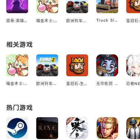
Truck Simulator EVO: Drive USA
孤骨:英雄杀手
喵金术士:猫咪合并大亨
欧洲列车模拟2
相关游戏
喵金术士:猫咪合并大亨
欧洲列车模拟2
皇冠石:生存
无尽轮回 鬼域摸金
热门游戏