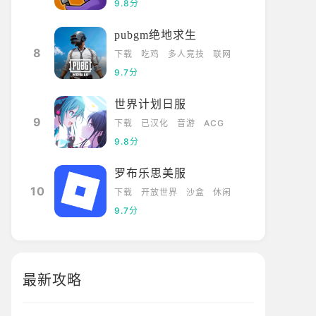
9.8分
pubgm绝地求生
8
下载
吃鸡
多人竞技
联网
9.7分
世界计划日服
9
下载
已汉化
音游
ACG
9.8分
罗布乐思美服
10
下载
开放世界
沙盒
休闲
9.7分
最新攻略