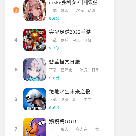
nikke胜利女神国际服
下载
射击
二次元
动漫
9.6分
实况足球2022手游
4
下载
足球
中文
联机
9.7分
碧蓝档案日服
5
下载
已汉化
二次元
日系
9.8分
绝地求生未来之役
6
下载
吃鸡
联机
中文
9.6分
鹅鹅鸭GGD
7
下
狼人
多人在
休
载
杀
线
闲