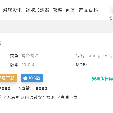
游戏资讯
谷歌加速器
攻略
问答
产品百科
热
速
国
载
类型:
角色扮演
包名:
com.gravity
版本:
10.0.4
MD5:
高速下载
IOS版
安卓版扫
7060
⭐点赞： 6092
版 ✅无病毒 ✅已通过安全检测 ✅高速下载