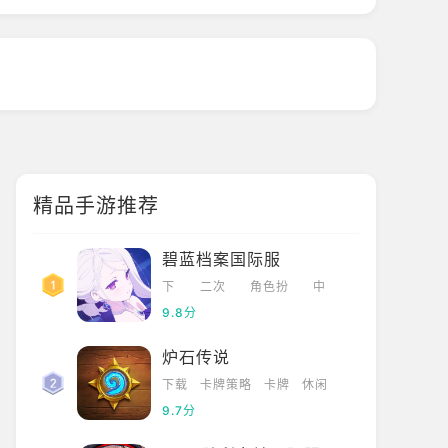
精品手游推荐
碧蓝档案国际服
下
二次
角色扮
中
载
元
演
文
9.8分
炉石传说
下载
卡牌策略
卡牌
休闲
9.7分