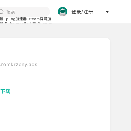
登录/注册
搜:
pubg加速器
steam官网加
器
Pubg mobile下载
Pubg m
际服
碧蓝档案下载
.romkrzeny.aos
码下载